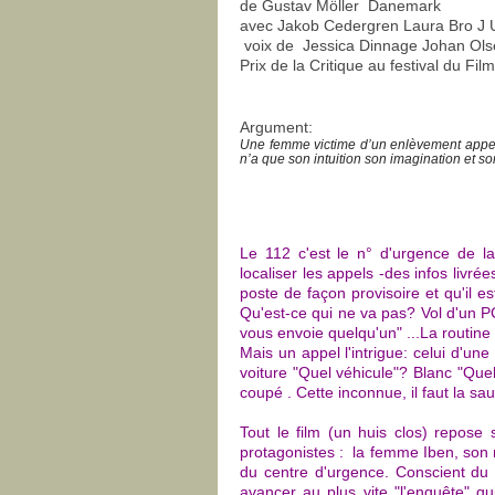
de Gustav Möller Danemark
avec Jakob Cedergren Laura Bro J 
voix de Jessica Dinnage Johan Ol
Prix de la Critique au festival du Fi
Argument:
Une femme victime d’un enlèvement appelle
n’a que son intuition son imagination et s
Le 112 c'est le n° d'urgence de la
localiser les appels -des infos livr
poste de façon provisoire et qu'il 
Qu'est-ce qui ne va pas? Vol d'un 
vous envoie quelqu'un" ...La routine
Mais un appel l'intrigue: celui d'
voiture "Quel véhicule"? Blanc "Quel
coupé . Cette inconnue, il faut la sa
Tout le film (un huis clos) repose
protagonistes : la femme Iben, son ma
du centre d'urgence. Conscient du d
avancer au plus vite "l'enquête" qu