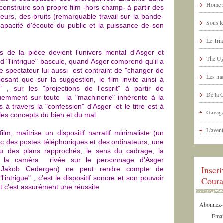
Home s
 construire son propre film -hors champ- à partir des
leurs, des bruits (remarquable travail sur la bande-
Sous le
capacité d'écoute du public et la puissance de son
Le Tria
os de la pièce devient l'univers mental d'Asger et
The Ug
nd "l'intrigue" bascule, quand Asger comprend qu'il a
le spectateur lui aussi est contraint de "changer de
Les ma
sant que sur la suggestion, le film invite ainsi à
n" , sur les "projections de l'esprit" à partir de
De la 
emment sur toute la "machinerie" inhérente à la
à travers la "confession" d'Asger -et le titre est à
Gavaga
 les concepts du bien et du mal.
L'avent
ilm, maîtrise un dispositif narratif minimaliste (un
ec des postes téléphoniques et des ordinateurs, une
ou des plans rapprochés, le sens du cadrage, la
que la caméra rivée sur le personnage d'Asger
Inscr
eur Jakob Cedergen) ne peut rendre compte de
intrigue" , c'est le dispositif sonore et son pouvoir
Coura
et c'est assurément une réussite
Abonnez-vo
Emai