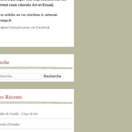
urtout ceux classés Art et Essai).
os articles ou vos réactions à:
artessai-
ange.fr
.
 aussi
Cinexpressions sur Facebook
rche
les Récents
ille de Gaulle : l'Age de fer
 route d'Omaha