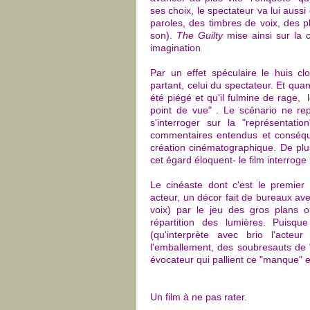
ses choix, le spectateur va lui aussi
paroles, des timbres de voix, des p
son).
The Guilty
mise ainsi sur la 
imagination
Par un effet spéculaire le huis cl
partant, celui du spectateur. Et qua
été piégé et qu'il fulmine de rage, 
point de vue" . Le scénario ne repo
s'interroger sur la "représentatio
commentaires entendus et conséqu
création cinématographique. De plus 
cet égard éloquent- le film interroge
Le cinéaste dont c'est le premier f
acteur, un décor fait de bureaux av
voix) par le jeu des gros plans 
répartition des lumières. Puis
(qu'interprète avec brio l'act
l'emballement, des soubresauts de "l'
évocateur qui pallient ce "manque" 
Un film à ne pas rater.