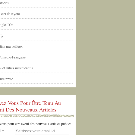
tories
 ciel de Kyoto
ngle d'Or
ly
tins merveilleux
Comédie-Française
i et autres malentendus
ure rêvée
ivez Vous Pour Être Tenu Au
nt Des Nouveaux Articles
us pour être averti des nouveaux articles publiés.
l