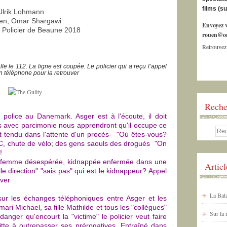
films (s
Ulrik Lohmann
sen, Omar Shargawi
Envoyez v
lm Policier de Beaune 2018
rouen@or
Retrouvez
 le 112. La ligne est coupée. Le policier qui a reçu l’appel
on téléphone pour la retrouver
Reche
 police au Danemark. Asger est à l'écoute, il doit
ées avec parcimonie nous apprendront qu'il occupe ce
est tendu dans l'attente d'un procès- "Où êtes-vous?
PC, chute de vélo; des gens saouls des drogués "On
 !
une femme désespérée, kidnappée enfermée dans une
Artic
le direction" "sais pas" qui est le kidnappeur? Appel
uver
La Bata
 sur les échanges téléphoniques entre Asger et les
ri Michael, sa fille Mathilde et tous les "collègues"
Sur la
anger qu'encourt la "victime" le policier veut faire
itte à outrepasser ses prérogatives. Entraîné dans