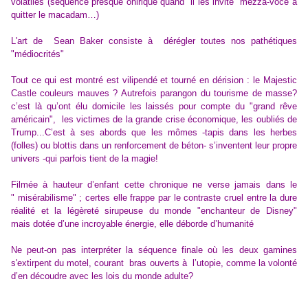
volatiles (séquence presque onirique quand il les invite mezza-voce à
quitter le macadam…)
L'art de Sean Baker consiste à
dérégler toutes nos pathétiques
"médiocrités"
Tout ce qui est montré est vilipendé et tourné en dérision : le
M
ajestic
C
astle couleurs mauves ?
Autrefois p
arangon du tourisme de masse?
c’est
l
à qu’
ont élu
domicile les laissés pour compte
du "grand rêve
américain",
les
victimes de la grande crise économique,
les oubliés de
Trump...C
’est à ses abords que les mômes
-t
apis dans les herbes
(folles)
ou blottis dans un renforcement de béton-
s’inventent
leur propre
univers -qui parfois tient de la magie!
Filmée à hauteur d’enfant cette chronique ne verse jamais dans le
" misérabilisme" ; certes e
lle
frappe par le contraste
cruel
entre la dure
réalité et la légèreté sirupeuse
du monde "enchanteur de Disney"
mais
dotée d’une incroyable énergie, elle déborde d’humanité
Ne peut-on pas interpréter l
a
séquence
fin
ale où les deux gamines
s'extirpent du motel,
courant bras ouverts à l’utopie,
comme la volonté
d’en découdre avec les
lois du monde adulte
?