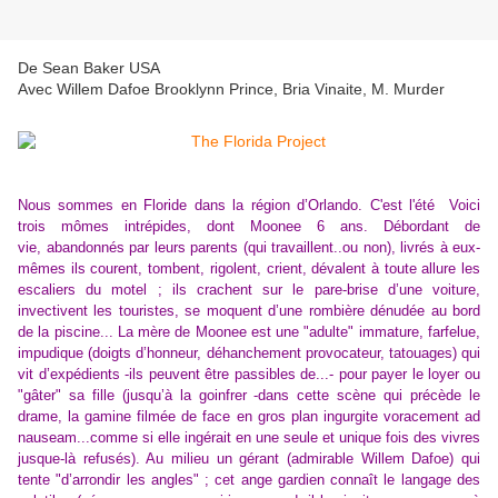
De Sean Baker USA
Avec Willem Dafoe Brooklynn Prince, Bria Vinaite, M. Murder
N
ous sommes en Floride dans la région d’Orlando. C'est l'été
Voici
trois m
ô
mes intrépides, dont Moonee 6 ans. Débordant de
vie, abandonnés par leurs parents (qui travaillent..ou non
),
livrés à eux-
mêmes
ils courent, tombent, rigolent, crient, dévalent à toute allure les
escaliers du motel ; ils
crach
ent
sur le pare-brise d’une voiture,
invectiv
ent
les touristes,
se moqu
ent
d’une rombière dénudée au bord
de la piscine...
La mère de Moonee est une "adulte" immature,
farfelue,
impudique (doigts d’honneur, déhanchement
provocateur,
tatouages
) qui
vit d’expédients -ils peuvent
être
passibles de...- pour
payer le loyer ou
"
gâter" sa fille
(jusqu’à la goinfrer
-
dans cette scène qui précède le
drame, la gamine filmée de face en gros plan ingurgite voracement ad
nauseam...comme si elle ingérait en une seule et unique fois
d
es vivres
jusque-là refusés
).
Au milieu un gérant (admirable Willem Dafoe) qui
tente "d’arrondir les angles" ; cet ange gardien connaît le langage des