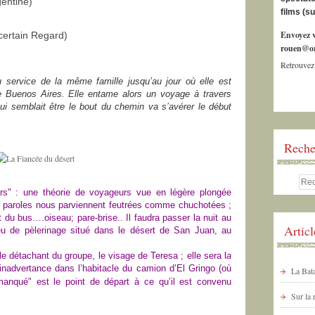
gentine)
films (s
Envoyez v
certain Regard)
rouen@or
Retrouvez
au service de la même famille jusqu’au jour où elle est
de Buenos Aires. Elle entame alors un voyage à travers
qui semblait être le bout du chemin va s’avérer le début
Reche
urs" : une théorie de voyageurs vue en légère plongée
 paroles nous parviennent feutrées comme chuchotées ;
nt du bus….oiseau; pare-brise..
Il faudra passer la nuit au
Artic
ieu de pèlerinage situé dans le désert de San Juan, au
le détachant du groupe, le visage de Teresa ;
elle sera
l
a
inadvertance dans l’habitacle d
u
camion
d’El Gringo
(
où
La Bata
 manqué"
est le point de départ à ce qu’il est convenu
Sur la