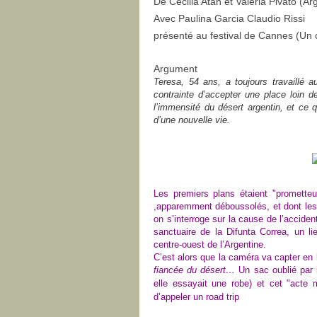
De Cecilia Atàn et Valeria Pivato (Ar
Avec Paulina Garcia Claudio Rissi
présenté au festival de Cannes (Un 
Argument
Teresa, 54 ans, a toujours travaillé 
contrainte d’accepter une place loin 
l’immensité du désert argentin, et ce 
d’une nouvelle vie.
Les premiers plans étaient "promette
,apparemment déboussolés, et dont les
on s’interroge sur la cause de l’accide
sanctuaire
de la Difunta Correa, un l
centre-ouest de l’Argentine.
C’est alors que
la caméra va capter en 
fiancée du désert…
Un sac oublié par 
elle essayait une robe
)
et ce
t "acte
d’appeler un road
trip