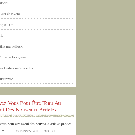
tories
 ciel de Kyoto
ngle d'Or
ly
tins merveilleux
Comédie-Française
i et autres malentendus
ure rêvée
ivez Vous Pour Être Tenu Au
nt Des Nouveaux Articles
us pour être averti des nouveaux articles publiés.
l