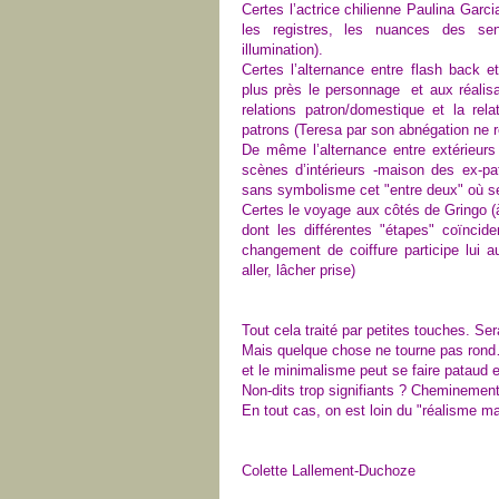
Certes
l’actrice chilienne Paulina Garci
les registres, les nuances des sent
illumination).
Certes l’alternance entre flash back 
plus près le personnage et aux réalis
relations patron/domestique et la rel
patrons
(Teresa par son abnégation ne r
De même l’alternance entre extérieur
scènes d’intérieurs -maison des ex-pa
sans symbolisme cet "entre deux" où s
Certes le voyage aux côtés de Gringo (
dont les différentes "étapes" coïnci
changement de coiffure participe lui au
aller, lâcher prise)
Tout cela traité par petites touches.
Ser
Mais
quelque chose ne tourne pas ron
et le minimalisme peut se faire pataud
N
on-dits trop signifiants ? Cheminemen
En tout cas, on est loin du "réalisme m
Colette Lallement-Duchoze