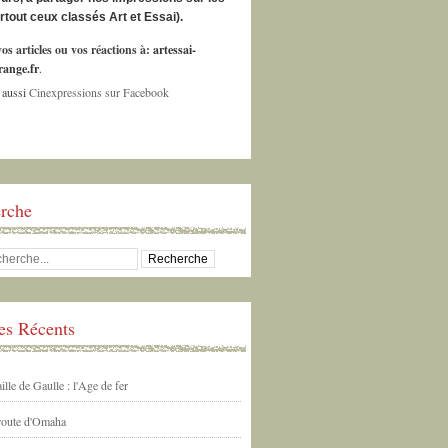
urtout ceux classés Art et Essai).
os articles ou vos réactions à:
artessai-
ange.fr
.
 aussi
Cinexpressions sur Facebook
rche
les Récents
ille de Gaulle : l'Age de fer
 route d'Omaha