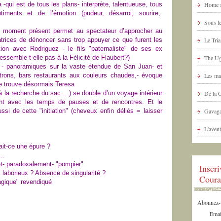
a -qui est de tous les plans- interprète, talentueuse, tous
Home s
iments et de l’émotion (pudeur, désarroi, sourire,
Sous le
et moment présent permet au spectateur d’approcher au
atrices de dénoncer sans trop appuyer ce que furent les
Le Tria
ation avec Rodriguez - le fils "paternaliste" de ses ex
essemble-t-elle pas à la Félicité de F
laubert?
)
The Ug
s - panoramiques sur la vaste étendue de San Juan- et
trons, bars restaurants aux couleurs chaudes,
-
évoque
Les ma
e trouve désormais Teresa
à la recherche du sac….) se double d’un voyage intérieur
De la 
dent avec les temps de pauses et de rencontres.
Et le
ssi de cette "initiation" (cheveux enfin déliés = laisser
Gavaga
L'avent
ait-ce une épure ?
d…
 et- paradoxalement- "pompier"
Inscr
t laborieux ?
Absence de singularité ?
Coura
agique" revendiqué
Abonnez-vo
Emai