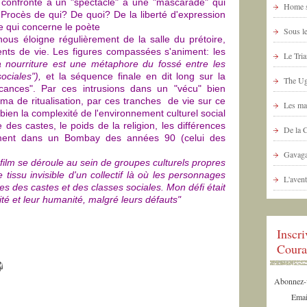
i confronté à un "spectacle" à une "mascarade" qui
Home s
 Procès de qui? De quoi? De la liberté d'expression
 qui concerne le poète
Sous le
us éloigne régulièrement de la salle du prétoire,
ents de vie. Les figures compassées s'animent: les
Le Tria
 nourriture est une métaphore du fossé entre les
sociales"),
et la séquence finale en dit long sur la
The Ug
cances". Par ces intrusions dans un "vécu" bien
ma de ritualisation, par ces tranches de vie sur ce
Les ma
 bien la complexité de l'environnement culturel social
 des castes, le poids de la religion, les différences
De la 
èrement dans un Bombay des années 90 (celui des
Gavaga
film se déroule au sein de groupes culturels propres
 tissu invisible d'un collectif là où les personnages
L'avent
s des castes et des classes sociales. Mon défi était
té et leur humanité, malgré leurs défauts"
Inscr
Coura
Abonnez-vo
Emai