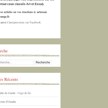
urtout ceux classés Art et Essai).
os articles ou vos réactions à:
artessai-
ange.fr
.
 aussi
Cinexpressions sur Facebook
rche
les Récents
ille de Gaulle : l'Age de fer
 route d'Omaha