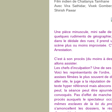
Film indien de Chaitanya Tamhane
Avec Vira Sathidar, Vivek Gomber,
Shirish Pawar
Une pièce minuscule, mini salle de
quelques rudiments de géographie;
dans le dédale des rues; il prend
scène plus ou moins improvisée. C'
Arrestation.
C'est à son procès (du moins à des 
allons assister.
Les chefs d'inculpation? Une de ses c
Voici les représentants de l'ordre,
assises filmées le plus souvent de do
aller vite, le juge a la réputation 
texte hyper référencé mais abscons po
peut; la séance peut être ajourné
convoqués. Pas d'effet de manche
procès auxquels le spectateur occi
mêmes esclaves de la loi du prot
s'amoncellent les dossiers, le réa