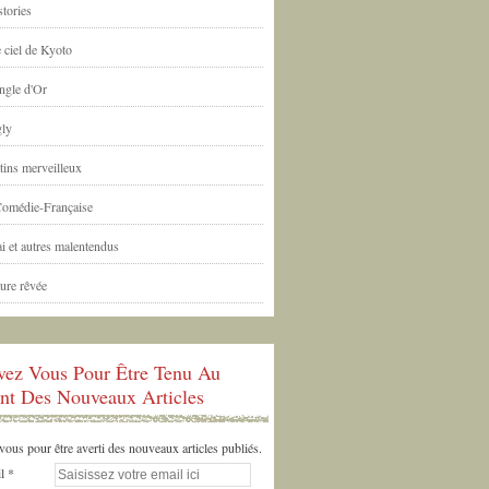
tories
 ciel de Kyoto
ngle d'Or
ly
tins merveilleux
Comédie-Française
i et autres malentendus
ure rêvée
ivez Vous Pour Être Tenu Au
nt Des Nouveaux Articles
us pour être averti des nouveaux articles publiés.
l