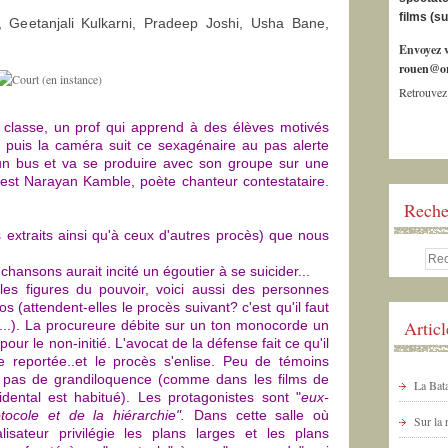
films (s
 Geetanjali Kulkarni, Pradeep Joshi, Usha Bane,
Envoyez v
rouen@or
Retrouvez
 classe, un prof qui apprend à des élèves motivés
 puis la caméra suit ce sexagénaire au pas alerte
 un bus et va se produire avec son groupe sur une
est Narayan Kamble, poète chanteur contestataire.
Reche
extraits ainsi qu'à ceux d'autres procès) que nous
hansons aurait incité un égoutier à se suicider...
 les figures du pouvoir, voici aussi des personnes
s (attendent-elles le procès suivant? c'est qu'il faut
Artic
de ...). La procureure débite sur un ton monocorde un
ur le non-initié. L'avocat de la défense fait ce qu'il
e reportée..et le procès s'enlise. Peu de témoins
 pas de grandiloquence (comme dans les films de
La Bata
dental est habitué). Les protagonistes sont "
eux-
ocole et de la hiérarchie".
Dans cette salle où
Sur la
lisateur privilégie les plans larges et les plans