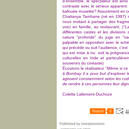
d'ensemble; le spectateur est ains
contraste avec le sérieux apparent.
bafouée muselée? Assurément en ce
Chaitanya Tamhane (né en 1987) no
nous invitant à partager des fragm
voici en famille, au restaurant, ("
La
différentes castes et les divisions 
nature "profonde" du juge en "va
palpable en opposition avec le sché
qui précède ou suit l'audience, c'est
qui est mise à nu: soit la prégnance
culturelles en Inde et particuli
souvenirs du cinéaste)
Écoutons le réalisateur "
Même si ce 
à Bombay il a pour but d'explorer le
agissent constamment selon les code
de rendre à ces personnes leur digni
Colette Lallement-Duchoze
Repost
0
Published by cinexpressions