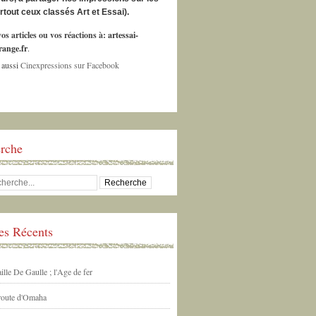
urtout ceux classés Art et Essai).
os articles ou vos réactions à:
artessai-
ange.fr
.
 aussi
Cinexpressions sur Facebook
rche
les Récents
ille De Gaulle ; l'Age de fer
 route d'Omaha