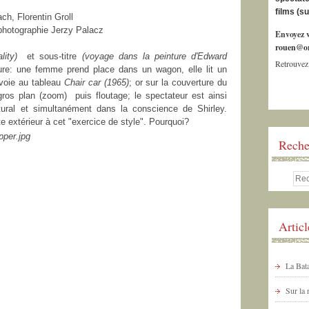
films (s
h, Florentin Groll
 photographie Jerzy Palacz
Envoyez v
rouen@or
ality)
et sous
-
titre
(voyage dans la peinture d'Edward
Retrouvez
ure: une femme prend place dans un wagon, elle lit un
nvoie au tableau
Chair car (1965)
; or sur la couverture du
 gros plan (zoom) puis floutage; le spectateur est ainsi
tural et simultanément dans la conscience de Shirley.
 extérieur à cet "exercice de style". Pourquoi?
Reche
Artic
La Bata
Sur la