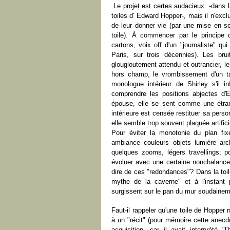
Le projet est certes audacieux -dans l
toiles d' Edward Hopper-, mais il n'excl
de leur donner vie (par une mise en sc
toile). À commencer par le principe de
cartons, voix off d'un "journaliste" q
Paris, sur trois décennies). Les bru
glougloutement attendu et outrancier, 
hors champ, le vrombissement d'un ta
monologue intérieur de Shirley s'il 
comprendre les positions abjectes d'
épouse, elle se sent comme une étrang
intérieure est censée restituer sa perso
elle semble trop souvent plaquée artific
Pour éviter la monotonie du plan fixe
ambiance couleurs objets lumière arch
quelques zooms, légers travellings; pou
évoluer avec une certaine nonchalance
dire de ces "redondances"? Dans la toi
mythe de la caverne" et à l'instant
surgissent sur le pan du mur soudaineme
Faut-il rappeler qu'une toile de Hopper 
à un "récit" (pour mémoire cette anecdo
acquisition, car il avait interprété 