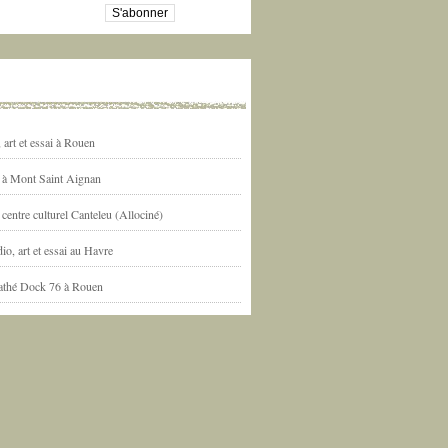
art et essai à Rouen
l à Mont Saint Aignan
centre culturel Canteleu (Allociné)
io, art et essai au Havre
athé Dock 76 à Rouen