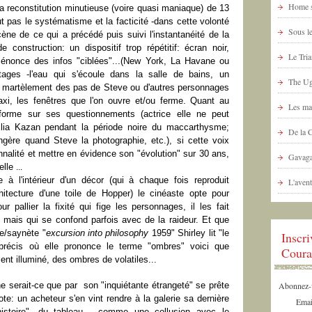
Home s
a reconstitution minutieuse (voire quasi maniaque) de 13
ut pas le systématisme et la facticité -dans cette volonté
Sous le
ène de ce qui a précédé puis suivi l'instantanéité de la
 construction: un dispositif trop répétitif: écran noir,
Le Tria
ui énonce des infos "ciblées"...(New York, La Havane ou
itages -l'eau qui s'écoule dans la salle de bains, un
The Ug
le martèlement des pas de Steve ou d'autres personnages
xi, les fenêtres que l'on ouvre et/ou ferme. Quant au
Les ma
informe sur ses questionnements (actrice elle ne peut
Elia Kazan pendant la période noire du maccarthysme;
De la 
ère quand Steve la photographie, etc.), si cette voix
nnalité et mettre en évidence son "évolution" sur 30 ans,
Gavaga
ielle
...
 à l'intérieur d'un décor (qui à chaque fois reproduit
L'avent
itecture d'une toile de Hopper) le cinéaste opte pour
r pallier la fixité qui fige les personnages, il les fait
 mais qui se confond parfois avec de la raideur. Et que
le/saynète "
excursion into philosophy
1959" Shirley lit "le
Inscr
 précis où elle prononce le terme "ombres" voici que
Coura
nt illuminé, des ombres de volatiles...
ne serait-ce que par son "inquiétante étrangeté" se prête
Abonnez-vo
te: un acheteur s'en vint rendre à la galerie sa dernière
Emai
"l'histoire" -du tableau- comme une collusion avec le