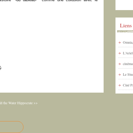
Liens
Omnia, 
L'Arie
cinéma 
Le Stud
Ciné P
ll the Water
Hippocrate >>