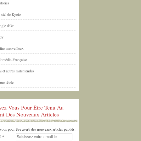
tories
 ciel de Kyoto
ngle d'Or
ly
tins merveilleux
Comédie-Française
i et autres malentendus
ure rêvée
ivez Vous Pour Être Tenu Au
nt Des Nouveaux Articles
us pour être averti des nouveaux articles publiés.
l