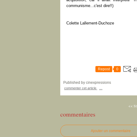
communisme...c'est dire!!)
Colette Lallement-Duchoze
Repost
0
Published by cinexpressions
commenter cet article
…
<< Sti
commentaires
Ajouter un commentaire