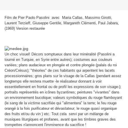
Film de Pier Paolo Pasolini avec Maria Callas, Massimo Girotti,
Laurent Terzieff, Giuseppe Gentile, Margareth Clémenti, Paul Jabara,
(1969) Version restaurée
Un choc visuel! Décors somptueux dans leur minéralité (Pasolini a
tourné en Turquie, en Syrie entre autres); costumes aux couleurs
variées; plans audacieux en plongée et contre plongée (palais du roi
Créon/Crésus); "théories" de ces habitants qui arpentent les lacets
processionnaires; gros plans sur le visage de la Callas (pendant assez
longtemps elle restera muette -le réalisateur donnant à voir
essentiellement en frontal ou de profil les expressions de son visage-);
portraits représentés en icônes byzantines; peintures "vivantes" dans
un environnement bucolique; valeurs symboliques du rouge flamboyant
(le sang de la victime sacrifiée qui "alimentera" la terre; le feu rouge
orangé à la fois purificateur et dévastateur; le rouge quasi organique
des fruits et/ou du vin ) etc. Tout cela servi par un mélange de
musiques liturgiques et profanes, avant que les timbres graves des
!
trompettes n'annoncent l'imminence du sacrifice