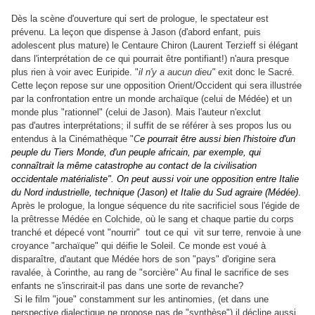
Dès la scène d'ouverture qui sert de prologue, le spectateur est
prévenu. La leçon que dispense à Jason (d'abord enfant, puis
adolescent plus mature) le Centaure Chiron (Laurent Terzieff si élégant
dans l'interprétation de ce qui pourrait être pontifiant!) n'aura presque
plus rien à voir avec Euripide. "
il n'y a aucun dieu"
exit donc le Sacré.
Cette leçon repose sur une opposition Orient/Occident qui sera illustrée
par la confrontation entre un monde archaïque (celui de Médée) et un
monde plus "rationnel" (celui de Jason). Mais l'auteur n'exclut
pas d'autres interprétations; il suffit de se référer à ses propos lus ou
entendus à la Cinémathèque "
C
e pourrait être aussi bien l'histoire d'un
peuple du Tiers Monde, d'un peuple africain, par exemple, qui
connaîtrait la même catastrophe au contact de la civilisation
occidentale matérialiste"
. On peut aussi voir une opposition entre Italie
du Nord industrielle, technique (Jason) et Italie du Sud agraire (Médée)
.
Après le prologue, la longue séquence du rite sacrificiel sous l'égide de
la prêtresse Médée en Colchide, où le sang et chaque partie du corps
tranché et dépecé vont "nourrir" tout ce qui vit sur terre, renvoie à une
croyance "archaïque" qui déifie le Soleil. Ce monde est voué à
disparaître, d'autant que Médée hors de son "pays" d'origine sera
ravalée, à Corinthe, au rang de "sorcière" Au final le sacrifice de ses
enfants ne s'inscrirait-il pas dans une sorte de revanche?
Si le film "joue" constamment sur les antinomies, (et dans une
perspective dialectique ne propose pas de "synthèse") il décline aussi