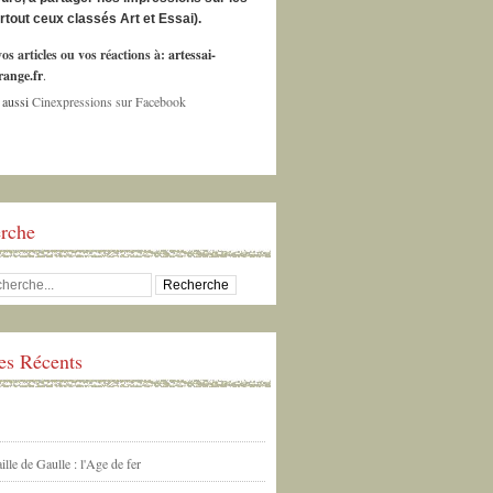
urtout ceux classés Art et Essai).
os articles ou vos réactions à:
artessai-
ange.fr
.
 aussi
Cinexpressions sur Facebook
rche
les Récents
ille de Gaulle : l'Age de fer