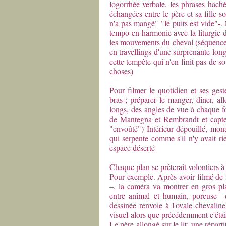
logorrhée verbale, les phrases haché
échangées entre le père et sa fille s
n'a pas mangé" "le puits est vide"-
tempo en harmonie avec la liturgie 
les mouvements du cheval (séquence d
en travellings d'une surprenante lon
cette tempête qui n'en finit pas de s
choses)
Pour filmer le quotidien et ses geste
bras-; préparer le manger, dîner, al
longs, des angles de vue à chaque fo
de Mantegna et Rembrandt et captent
"envoûté") Intérieur dépouillé, mon
qui serpente comme s'il n'y avait rie
espace déserté
Chaque plan se prêterait volontiers à
Pour exemple. Après avoir filmé de fa
–, la caméra va montrer en gros pl
entre animal et humain, poreuse de
dessinée renvoie à l'ovale chevali
visuel alors que précédemment c'étai
Le père allongé sur le lit: une répart