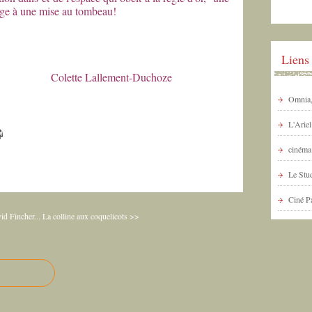
onge à une mise au tombeau!
Liens
ement-Duchoze
Omnia, 
L'Arie
cinéma 
Le Stud
Ciné P
d Fincher...
La colline aux coquelicots >>