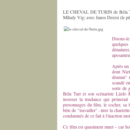
LE CHEVAL DE TURIN de Béla Tarr
Mihaly Vig; avec Janos Derzsi (le pèr
Disons-le
quelques 
dénature
apesanteur
Après un 
dont Niet
drumm" ma
scandé en
sorte de 
Béla Tarr et son scénariste Läzlo K
inverser la tendance qui prônerait
personnages du film, le cocher, sa fi
bête de "travailler" –tirer la charret
condamnés de ce fait à l'inaction mo
Ce film est quasiment muet – car hor