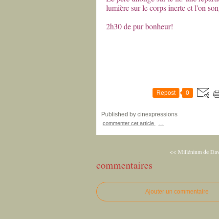
lumière sur le corps inerte et l'on s
2h30 de pur bonheur!
Colette Lall
Repost
0
Published by cinexpressions
commenter cet article
…
<< Millénium de Davi
commentaires
Ajouter un commentaire