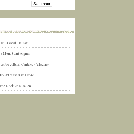
art et essai à Rouen
l à Mont Saint Aignan
centre culturel Canteleu (Allociné)
io, art et essai au Havre
athé Dock 76 à Rouen