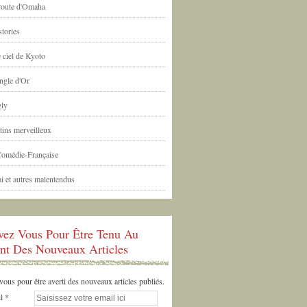
 route d'Omaha
tories
 ciel de Kyoto
ngle d'Or
ly
tins merveilleux
Comédie-Française
i et autres malentendus
ivez Vous Pour Être Tenu Au
nt Des Nouveaux Articles
us pour être averti des nouveaux articles publiés.
l