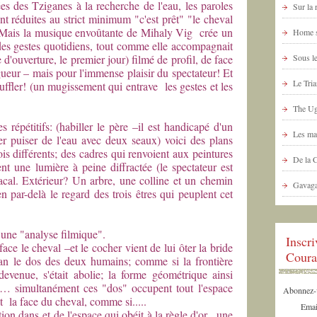
es des Tziganes à la recherche de l'eau, les paroles
Sur la
ont réduites au strict minimum "c'est prêt" "le cheval
. Mais la musique envoûtante de Mihaly Vig
crée un
Home s
des gestes quotidiens, tout comme elle accompagnait
'ouverture, le premier jour) filmé de profil, de face
Sous le
gueur – mais pour l'immense plaisir du spectateur! Et
Le Tria
ouffler! (un mugissement qui entrave les gestes et les
The Ug
s répétitifs: (habiller le père –il est handicapé d'un
Les ma
ler puiser de l'eau avec deux seaux) voici des plans
is différents; des cadres qui renvoient aux peintures
De la 
 une lumière à peine diffractée (le spectateur est
acal. Extérieur? Un arbre, une colline et un chemin
Gavaga
n par-delà le regard des trois êtres qui peuplent cet
 une "analyse filmique".
Inscr
ce le cheval –et le cocher vient de lui ôter la bride
Coura
an le dos des deux humains; comme si la frontière
venue, s'était abolie; la forme géométrique ainsi
ne… simultanément ces "dos" occupent tout l'espace
Abonnez-vo
t la face du cheval, comme si.....
Emai
ition dans et de l'espace qui obéit à la règle d'or, une