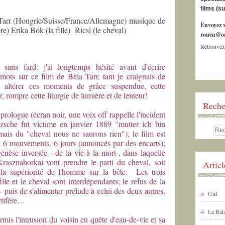
films (s
 (Hongrie/Suisse/France/Allemagne) musique de
Envoyez v
e) Erika Bök (la fille) Ricsi (le cheval)
rouen@or
Retrouvez
 sans fard: j'ai longtemps hésité avant d'écrire
mots sur ce film de Béla Tarr, tant je craignais de
r, altérer ces moments de grâce suspendue, cette
, rompre cette liturgie de lumière et de lenteur!
Reche
prologue (écran noir, une voix off rappelle l'incident
zsche fut victime en janvier 1889 "mutter ich bin
is du "cheval nous ne saurons rien"), le film est
 6 mouvements, 6 jours (annoncés par des encarts);
genèse inversée - de la vie à la mort-, dans laquelle
rasznahorkai vont prendre le parti du cheval, soit
Artic
 la supériorité de l'homme sur la bête. Les trois
lle et le cheval sont interdépendants; le refus de la
te- puis de s'alimenter prélude à celui des deux autres,
Girl
rtifère…
La Bata
mis l'intrusion du voisin en quête d'eau-de-vie et sa