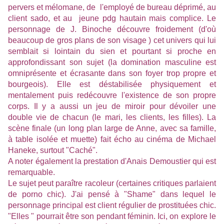
pervers et mélomane, de l'employé de bureau déprimé, au
client sado, et au jeune pdg hautain mais complice. Le
personnage de J. Binoche découvre froidement (d'où
beaucoup de gros plans de son visage ) cet univers qui lui
semblait si lointain du sien et pourtant si proche en
approfondissant son sujet (la domination masculine est
omniprésente et écrasante dans son foyer trop propre et
bourgeois). Elle est déstabilisée physiquement et
mentalement puis redécouvre l'existence de son propre
corps. Il y a aussi un jeu de miroir pour dévoiler une
double vie de chacun (le mari, les clients, les filles). La
scène finale (un long plan large de Anne, avec sa famille,
à table isolée et muette) fait écho au cinéma de Michael
Haneke, surtout "Caché".
A noter également la prestation d'Anais Demoustier qui est
remarquable.
Le sujet peut paraître racoleur (certaines critiques parlaient
de porno chic). J'ai pensé à "Shame" dans lequel le
personnage principal est client régulier de prostituées chic.
"Elles " pourrait être son pendant féminin. Ici, on explore le