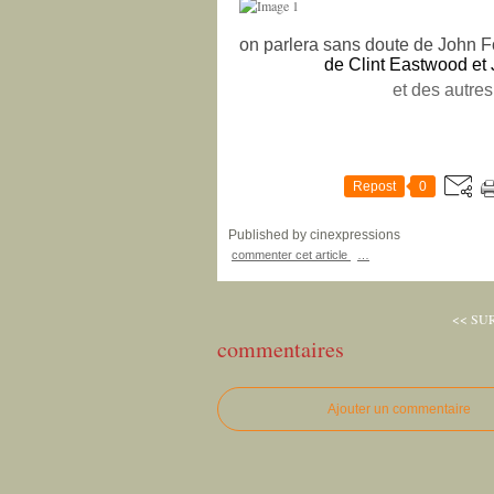
on parlera sans doute de John F
de Clint Eastwood et J
et des autre
Repost
0
Published by cinexpressions
commenter cet article
…
<< SU
commentaires
Ajouter un commentaire