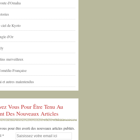
 route d'Omaha
tories
 ciel de Kyoto
ngle d'Or
ly
tins merveilleux
Comédie-Française
i et autres malentendus
ivez Vous Pour Être Tenu Au
nt Des Nouveaux Articles
us pour être averti des nouveaux articles publiés.
l