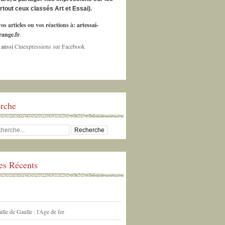
urtout ceux classés Art et Essai).
os articles ou vos réactions à:
artessai-
ange.fr
.
 aussi
Cinexpressions sur Facebook
rche
les Récents
ille de Gaulle : l'Age de fer