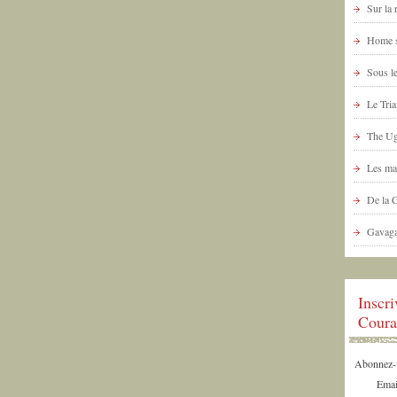
Sur la
Home s
Sous le
Le Tria
The Ug
Les ma
De la 
Gavaga
Inscr
Coura
Abonnez-vo
Emai