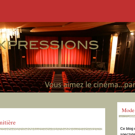
Mode 
mitière
Ce blog 
spectate