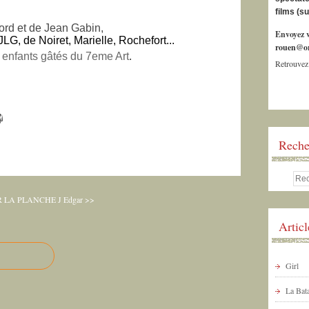
films (s
ord et de Jean Gabin,
Envoyez v
LG, de Noiret, Marielle, Rochefort...
rouen@or
s enfants gâtés du 7eme Art
.
Retrouvez
Reche
R LA PLANCHE
J Edgar >>
Artic
Girl
La Bata