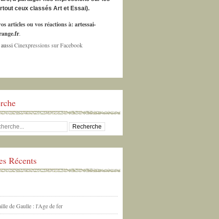
urtout ceux classés Art et Essai).
os articles ou vos réactions à:
artessai-
ange.fr
.
 aussi
Cinexpressions sur Facebook
rche
les Récents
ille de Gaulle : l'Age de fer