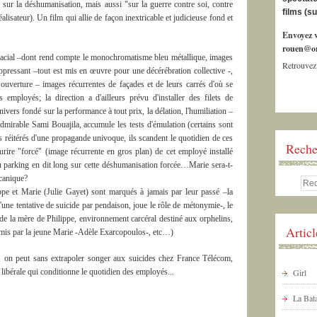
 sur la déshumanisation, mais aussi "sur la guerre contre soi, contre
films (s
réalisateur). Un film qui allie de façon inextricable et judicieuse fond et
Envoyez v
rouen@or
lacial –dont rend compte le monochromatisme bleu métallique, images
Retrouvez
pressant –tout est mis en œuvre pour une décérébration collective -,
 ouverture – images récurrentes de façades et de leurs carrés d'où se
ns employés; la direction a d'ailleurs prévu d'installer des filets de
ers fondé sur la performance à tout prix, la délation, l'humiliation –
dmirable Sami Bouajila, accumule les tests d'émulation (certains sont
s réitérés d'une propagande univoque, ils scandent le quotidien de ces
Reche
rire "forcé" (image récurrente en gros plan) de cet employé installé
u parking en dit long sur cette déshumanisation forcée…Marie sera-t-
écanique?
e et Marie (Julie Gayet) sont marqués à jamais par leur passé –la
d'une tentative de suicide par pendaison, joue le rôle de métonymie-, le
 de la mère de Philippe, environnement carcéral destiné aux orphelins,
Artic
emis par la jeune Marie -Adèle Exarcopoulos-, etc…)
", on peut sans extrapoler songer aux suicides chez France Télécom,
 libérale qui conditionne le quotidien des employés...
Girl
La Bata