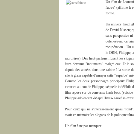
Un film de Leonetti
l'autre" (affirme le 
forme.
Un univers froid, g
de David Nissen; op
sans perspective ni
défenestrent certai
récupération…Un univ
le DRH, Philippe, a
mortifères). Des haut-parleurs, fusent les slogan
êtres devenus "inhumains" malgré eux. Et le sou
depuis des années dans une cabine à la sortie d
elle le grain capable d'enrayer cette "superbe" m
Comme les deux personnages principaux Philipp
cicatrice au cou de Philippe, séquelle indélébile 
film repose sur de constants flash back (suicide
Philippe adolescent -Majid Hives- sauvé in extr
Pour ceux qui ne s'intéresseraient qu'au "fond
avoir en mémoire les slogans de la politique ultra
Un film à ne pas manquer!