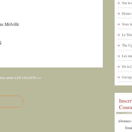
Sur la
Home s
Sous le
u Melville
Le Tria
The Ug
Les ma
De la 
Gavaga
Bien-aimés
LES GEANTS >>
Inscr
Coura
Abonnez-vo
Emai