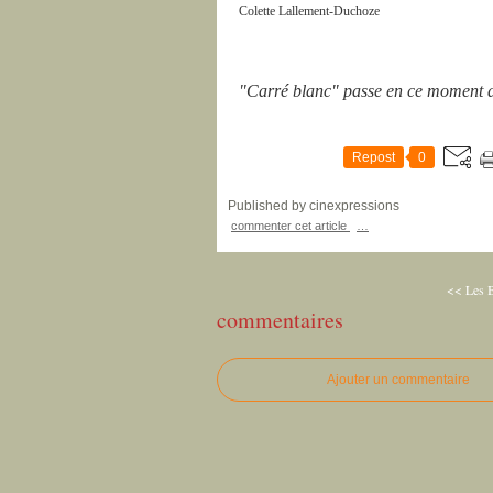
Colette Lallement-Duchoze
"Carré blanc" passe en ce moment a
Repost
0
Published by cinexpressions
commenter cet article
…
<< Les 
commentaires
Ajouter un commentaire