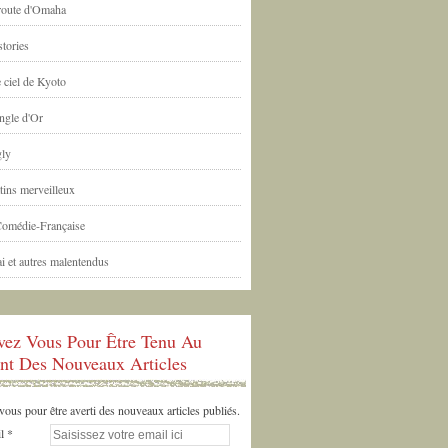
 route d'Omaha
tories
 ciel de Kyoto
ngle d'Or
ly
tins merveilleux
Comédie-Française
i et autres malentendus
ivez Vous Pour Être Tenu Au
nt Des Nouveaux Articles
us pour être averti des nouveaux articles publiés.
l