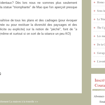
Home s
ccidentaux? Dès lors nous ne sommes plus seulement
la statue "triomphante" de Mao que l'on aperçoit presque
Sous le
Le Tria
maîtrise de tous les plans et des cadrages (pour évoquer
ée ou pour restituer la diversité des paysages et des
The Ug
licite ou explicite) sur la notion de "péché", font de "
a
(même et surtout si on sort de la séance un peu KO)
Les ma
De la 
Gavaga
L'avent
Inscr
Coura
Abonnez-vo
èlement
La maison à la tourelle >>
Emai