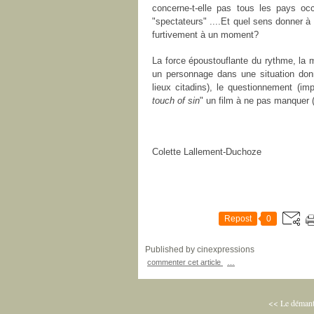
concerne-t-elle pas tous les pays o
"spectateurs" ...
.Et quel sens donner à 
furtivement à un moment?
La force époustouflante du rythme, la 
un personnage dans une situation donn
lieux citadins), le questionnement (imp
touch of sin
" un film à ne pas manquer 
Colette Lallement-Duchoze
Repost
0
Published by cinexpressions
commenter cet article
…
<< Le démant