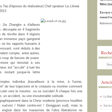
films (s
Tao (l'épouse du réalisateur) Chef oprateur Liu Likwai
 2013
Envoyez v
rouen@or
Retrouvez
s Jia Zhangke a d'ailleurs
ie, découpée en 4 fragments
es de révolte dans 4 régions
'un immense pays gangrené
ys où les rapports humains à
sévissant, sont réduits à des
Reche
ndent compte, entre autres,
e à coup de liasses de yuans
onniste qui résistait à ses
eur, est "acculé" à tuer les
 restant jusque-là lettre
Artic
ples individus (travailleurs à la mine, à l'usine,
lent" de leur trajectoire et le cinéaste va montrer comment
uler vers le meurtre...ou se suicider! À chaque fois une
e, un accident, ou une insoutenable solitude.
La Bata
ographiquement dans la Chine moderne (province houillère
Sur la
 sud-est / Hubei centre-est / Dongguan sud); mais la
ir englué dans les marasmes de l'ultra libéralisme ne