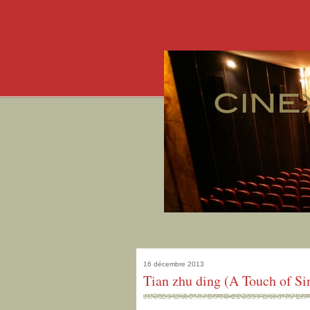
16 décembre 2013
Tian zhu ding (A Touch of Si