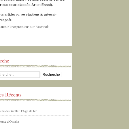
urtout ceux classés Art et Essai).
os articles ou vos réactions à:
artessai-
ange.fr
.
 aussi
Cinexpressions sur Facebook
rche
les Récents
ille de Gaulle : l'Age de fer
 route d'Omaha