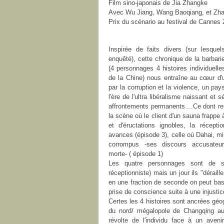
Film sino-japonais de Jia Zhangke
Avec Wu Jiang, Wang Baoqiang, et Zhao 
Prix du scénario au festival de Cannes
Inspirée de faits divers (sur lesquel
enquêté), cette chronique de la barbar
(4 personnages 4 histoires individuell
de la Chine) nous entraîne au cœur d
par la corruption et la violence, un pa
l'ère de l'ultra libéralisme naissant et 
affrontements permanents....Ce dont re
la scène où le client d'un sauna frapp
et d'éructations ignobles, la récepti
avances (épisode 3), celle où Dahai, min
corrompus -ses discours accusateurs
morte- ( épisode 1)
Les quatre personnages sont de sim
réceptionniste) mais un jour ils "dérail
en une fraction de seconde on peut basc
prise de conscience suite à une injustic
Certes les 4 histoires sont ancrées gé
du nord/ mégalopole de Changqing au
révolte de l'individu face à un aven