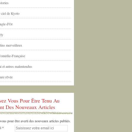
tories
 ciel de Kyoto
ngle d'Or
ly
tins merveilleux
Comédie-Française
i et autres malentendus
ure rêvée
ivez Vous Pour Être Tenu Au
nt Des Nouveaux Articles
us pour être averti des nouveaux articles publiés.
l