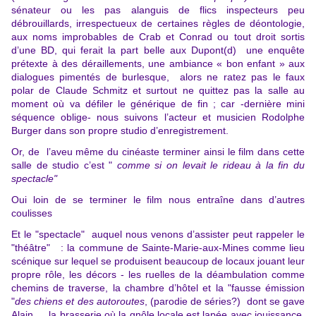
sénateur ou les pas alanguis de flics inspecteurs peu
débrouillards, irrespectueux de certaines règles de déontologie,
aux noms improbables de Crab et Conrad ou tout droit sortis
d’une BD, qui ferait la part belle aux Dupont(d) une enquête
prétexte à des déraillements, une ambiance « bon enfant » aux
dialogues pimentés de burlesque, alors ne ratez pas le faux
polar de Claude Schmitz et surtout ne quittez pas la salle au
moment où va défiler le générique de fin ; car -dernière mini
séquence oblige- nous suivons l’acteur et musicien Rodolphe
Burger dans son propre studio d’enregistrement.
Or, de l’aveu même du cinéaste terminer ainsi le film dans cette
salle de studio c’est "
comme si on levait le rideau à la fin du
spectacle"
Oui loin de se terminer le film nous entraîne dans d’autres
coulisses
Et le "spectacle" auquel nous venons d’assister peut rappeler le
"théâtre" : la commune de Sainte-Marie-aux-Mines comme lieu
scénique sur lequel se produisent beaucoup de locaux jouant leur
propre rôle, les décors - les ruelles de la déambulation comme
chemins de traverse, la chambre d’hôtel et la "fausse émission
"
des chiens et des autoroutes
, (parodie de séries?) dont se gave
Alain…, la brasserie où la gnôle locale est lapée avec jouissance,