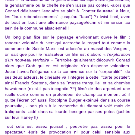
la gendarmerie où la cheffe ne s’en laisse pas conter, -alors que
Conrad délaissant l’enquête se plaît à "conter fleurette" à Nour,
les "faux rebondissements" -jusqu’au "faux"( ?) twist final, avec
de bout en bout une alternance paysage/écrin et immersion au
sein de la commune alsacienne!!!
Un long plan fixe sur le paysage environnant ouvre le film :
rondeur veloutée du vert qui accroche le regard tout comme la
commune de Sainte Marie est adossée au massif des Vosges ;
on sait que pour le réalisateur un film est d’abord «
l’exploration
d’un nouveau territoire
» Territoire qu’aimerait découvrir Conrad
alors que Crab qui en est originaire s’en dispense volontiers.
Jouant avec l’élégance de la connivence sur la "corporalité" de
ses deux acteurs, le cinéaste va l’intégrer à cette "carte postale":
ainsi Francis Soetens, dans sa "masse tranquille" et sa chemise
hawaïenne (n’est-il pas incognito ??) filmé de dos arpentant une
ruelle ocrée comme en profondeur de champ au moment où il
quitte l’écran ;cf aussi Rodolphe Burger exténué dans sa course
poursuite, - non plus à la recherche du diamant volé mais de
trafiquants- aidé dans sa lourde besogne par ses potes (juchés
sur leur Harley !!)
Tout cela est assez jouissif ; peut-être pas assez pour le
spectateur épris de provocation ni pour celui sensible aux