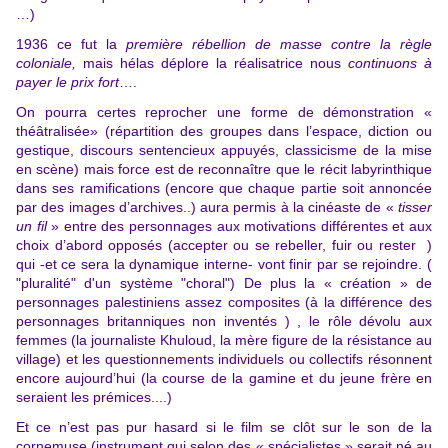
…)
1936 ce fut la
première rébellion de masse contre la règle
coloniale,
mais hélas déplore la réalisatrice
nous
continuons à
payer le prix fort
….
On pourra certes reprocher une forme de démonstration «
théâtralisée» (répartition des groupes dans l’espace, diction ou
gestique, discours sentencieux appuyés, classicisme de la mise
en scène) mais force est de reconnaître que le récit labyrinthique
dans ses ramifications (encore que chaque partie soit annoncée
par des images d’archives..) aura permis à la cinéaste de «
tisser
un fil
» entre des personnages aux motivations différentes et aux
choix d’abord opposés (accepter ou se rebeller, fuir ou rester )
qui -et ce sera la dynamique interne- vont finir par se rejoindre. (
"pluralité" d'un système "choral") De plus la « création » de
personnages palestiniens assez composites (à la différence des
personnages britanniques non inventés ) , le rôle dévolu aux
femmes (la journaliste Khuloud, la mère figure de la résistance au
village) et les questionnements individuels ou collectifs résonnent
encore aujourd’hui (la course de la gamine et du jeune frère en
seraient les prémices....)
Et ce n’est pas pur hasard si le film se clôt sur le son de la
cornemuse (instrument qui selon des « spécialistes » serait né au