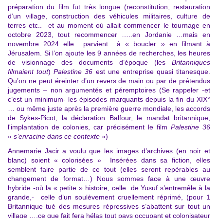
préparation du film fut très longue (reconstitution, restauration
d’un village, construction des véhicules militaires, culture de
terres etc.. et au moment où allait commencer le tournage en
octobre 2023, tout recommencer …..en Jordanie …mais en
novembre 2024 elle parvient à « boucler » en filmant à
Jérusalem. Si l’on ajoute les 9 années de recherches, les heures
de visionnage des documents d’époque (les
Britanniques
filmaient tout
)
Palestine 36
est une entreprise quasi titanesque.
Qu’on ne peut éreinter d’un revers de main ou par de prétendus
jugements – non argumentés et péremptoires (Se rappeler -et
c’est un minimum- les épisodes marquants depuis la fin du XIX°
… ou même juste après la première guerre mondiale, les accords
de Sykes-Picot, la déclaration Balfour, le mandat britannique,
l'implantation de colonies, car précisément le film
Palestine 36
«
s’enracine dans ce contexte
»)
Annemarie Jacir a voulu que les images d’archives (en noir et
blanc) soient « colorisées » Insérées dans sa fiction, elles
semblent faire partie de ce tout (elles seront repérables au
changement de format…) Nous sommes face à une œuvre
hybride -où la « petite » histoire, celle de Yusuf s’entremêle à la
grande,- celle d’un soulèvement cruellement réprimé, (pour 1
Britannique tué des mesures répressives s’abattent sur tout un
village ….ce que fait fera hélas tout pays occupant et colonisateur