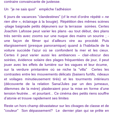
contraire convaincante de justesse.
Un "je ne sais quoi" empêche l’adhésion
6 jours de vacances "clandestines" (cf le mot d’ordre répété «
ne
rien dire
», éclairage à la bougie). Répétition des mêmes scènes
-plage baignade petits déjeuners sur la terrasse soirées. Certes
Joachim Lafosse peut varier les plans -au tout début, des plans
très serrés avec zooms sur une nuque des mains un sourire ; -
une façon de filmer qui d’ailleurs vire au procédé. Puis
élargissement (presque panoramique) quand à l’habitacle de la
voiture succède l’azur où se confondent la mer et les cieux.
Certes il peut varier aussi les ambiances – clair-obscur des
soirées, évidence solaire des plages fréquentées de jour, il peut
jouer avec les effets de lumière sur les vagues et leur écume,
sur la verdure printanière où se niche la "villa" Certes les
contrastes entre les mouvements délicats (baisers furtifs, rideaux
et voilages minutieusement tirés) et les tourments intérieurs
(découverte de la relation Sana/Jules par un des jumeaux,
dilemmes de la mère) plaideraient pour la mise en forme d’une
tension feutrée… et pourtant...
C
e cinéma des petits riens souffre
d’atonie et trouve rapidement ses limites
Reste un hors champ dévastateur sur les clivages de classe et de
"couleur" Son dépassement? Le dernier plan qui se prête en