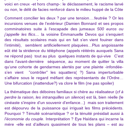
voici en creux -et hors champ-: le déclassement, le racisme larvé
ou non, le délit de facies renforcé dans le milieu huppé de la Côte
Comment concilier les deux ? par une tension….feutrée ? Or les
incursions venues de l’extérieur (Damien Bonnard et ses propos
comminatoires suite à l’escapade des jumeaux
500 euros ou
j’appelle les flics…
la voisine Emmanuelle Devos qui s’enquiert
des résultats scolaires mais qui en fait s’en vient fouiner dans
l’intimité), semblent artificiellement plaquées…Plus angoissante
eût été la stridence du téléphone (appels réitérés auxquels Sana
ne répond pas) tout au plus quelques instants de qui-vive C’est
dans l'avant-dernière séquence, au moment de quitter la villa
qu’une cohorte de gendarmes alertés par une plainte -infondée-
s’en vient "contrôler" les squatters( ?) Sana imperturbable
s’affaire sous le regard méfiant des représentants de l’Ordre…
Une bifurcation (inattendue?) va clore le film (ne pas spoiler)
La thématique des déboires familiaux si chère au réalisateur (
cf à
perdre la raison, les intranquilles un
silence
) est là, bien réelle (le
cinéaste s'inspire d'un souvenir d'enfance...) mais son traitement
est dépourvu de la puissance qui irriguait les films précédents.
Pourquoi ? Ténuité scénaristique ? or la ténuité présidait aussi à
l’économie du couple
. Interprétation ? Eye Haïdara qui incarne la
mère -elle est d’ailleurs quasiment de tous les plans – est au