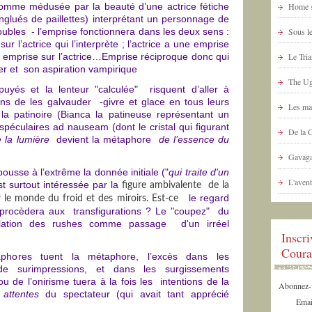
comme médusée par la beauté d’une actrice fétiche
Home s
nglués de paillettes) interprétant un personnage de
doubles - l’emprise fonctionnera dans les deux sens :
Sous le
 l’actrice qui l’interprète ; l’actrice a une emprise
ne emprise sur l’actrice…Emprise réciproque donc qui
Le Tria
er et son aspiration vampirique
The Ug
uyés et la lenteur "calculée" risquent d’aller à
ins de les galvauder -givre et glace en tous leurs
Les ma
la patinoire (Bianca la patineuse représentant un
péculaires ad nauseam (dont le cristal qui figurant
De la 
e la lumière
devient la métaphore
de l’essence du
Gavaga
ousse à l’extrême la donnée initiale ("
qui traite d'un
L'avent
st surtout intéressée par la
figure ambivalente de la
le regard
r le monde du froid et des miroirs. Est-ce
 procèdera aux transfigurations ? Le "coupez" du
plation des rushes comme passage d'un irréel
Inscr
Coura
phores tuent la métaphore, l’excès dans les
de surimpressions, et dans les surgissements
u de l’onirisme tuera à la fois les intentions de la
Abonnez-vo
s
attentes
du spectateur (qui avait tant apprécié
Emai