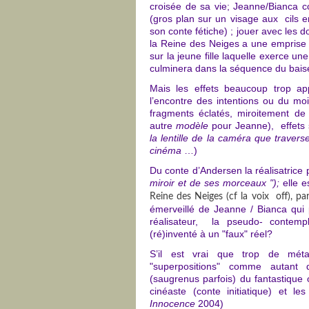
croisée de sa vie; Jeanne/Bianca 
(gros plan sur un visage aux cils e
son conte fétiche) ; jouer avec les 
la Reine des Neiges a une emprise sur
sur la jeune fille laquelle exerce u
culminera dans la séquence du bais
Mais les effets beaucoup trop app
l’encontre des intentions ou du mo
fragments éclatés, miroitement de 
autre
modèle
pour Jeanne), effets s
la lentille de la caméra que travers
cinéma
…)
Du conte d’Andersen la réalisatrice p
miroir et de ses morceaux ");
elle e
Reine des Neiges (cf la voix off), pa
émerveillé de Jeanne / Bianca qui
réalisateur, la pseudo- contem
(ré)inventé à un "faux" réel?
S’il est vrai que trop de méta
"superpositions" comme autant 
(saugrenus parfois) du fantastique o
cinéaste (conte initiatique) et le
Innocence
2004)