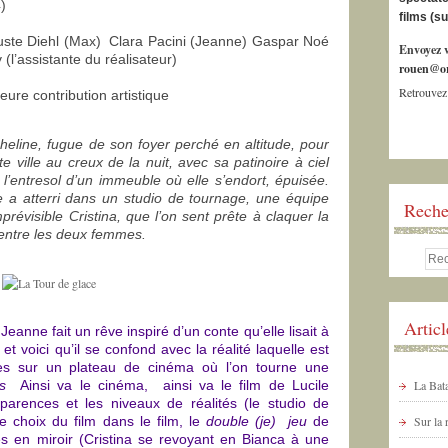
)
films (s
uguste Diehl (Max) Clara Pacini (Jeanne) Gaspar Noé
Envoyez v
(l’assistante du réalisateur)
rouen@or
Retrouvez
eure contribution artistique
eline, fugue de son foyer perché en altitude, pour
te ville au creux de la nuit, avec sa patinoire à ciel
 l’entresol d’un immeuble où elle s’endort, épuisée.
le a atterri dans un studio de tournage, une équipe
Reche
prévisible Cristina, que l’on sent prête à claquer la
e entre les deux femmes.
Artic
 Jeanne fait un rêve inspiré d’un conte qu’elle lisait à
t voici qu’il se confond avec la réalité laquelle est
es sur un plateau de cinéma où l’on tourne une
s
Ainsi va le cinéma, ainsi va le film de Lucile
La Bata
parences et les niveaux de réalités (le studio de
choix du film dans le film, le
double (je) jeu
de
Sur la
s en miroir (Cristina se revoyant en Bianca à une