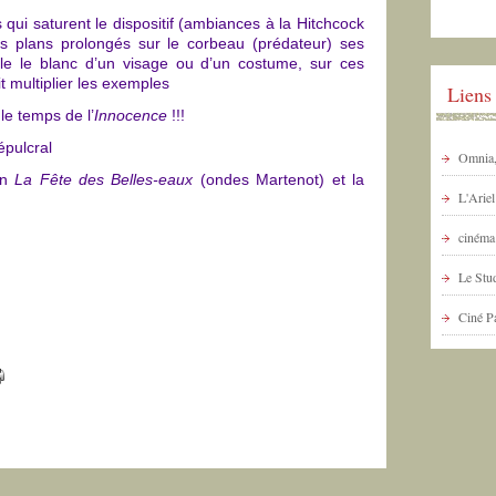
qui saturent le dispositif (ambiances à la Hitchcock
 plans prolongés sur le corbeau (prédateur) ses
e le blanc d’un visage ou d’un costume, sur ces
 multiplier les exemples
Liens
 le temps de l’
Innocence
!!!
épulcral
Omnia, 
en
La Fête des Belles-eaux
(ondes Martenot) et la
L'Arie
cinéma 
Le Stud
Ciné P