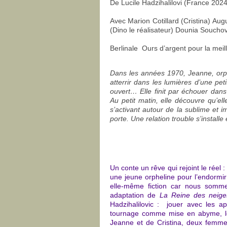
De
Lucile Hadzihalilovi (France 2024
Avec
Marion Cotillard (Cristina) A
(Dino le réalisateur) Dounia Souchov 
Berlinale Ours d’argent pour la meill
Dans les années 1970, Jeanne, orph
atterrir dans les lumières d’une peti
ouvert… Elle finit par échouer dans
Au petit matin, elle découvre qu’el
s’activant autour de la sublime et im
porte. Une relation trouble s’install
Un conte un rêve qui rejoint le réel :
une jeune orpheline pour l’endormir e
elle-même fiction car nous somm
adaptation de
L
a Reine des neige
Hadzihalilovic : jouer avec les ap
tournage comme mise en abyme, le 
Jeanne et de Cristina, deux femme