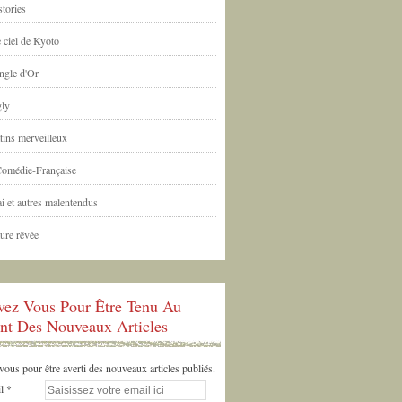
tories
 ciel de Kyoto
ngle d'Or
ly
tins merveilleux
Comédie-Française
i et autres malentendus
ure rêvée
ivez Vous Pour Être Tenu Au
nt Des Nouveaux Articles
us pour être averti des nouveaux articles publiés.
l