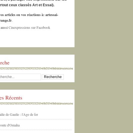
urtout ceux classés Art et Essai).
os articles ou vos réactions à:
artessai-
ange.fr
.
 aussi
Cinexpressions sur Facebook
rche
les Récents
ille de Gaulle : l'Age de fer
 route d'Omaha