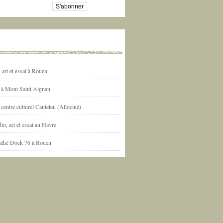
art et essai à Rouen
l à Mont Saint Aignan
centre culturel Canteleu (Allociné)
io, art et essai au Havre
athé Dock 76 à Rouen