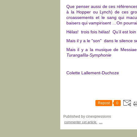
Que penser aussi de ces références 
à la Hopper ou Lynch) de ces gros
croassements et le sang qui macul
baisers qui vampirisent …On pourrait
Hélas! trois fois hélas! Qu’il est loin
Mais il y a le "son" dans le silence s
Mais il y a la musique de Messia
Turangalîla-Symphonie
Colette Lallement-Duchoze
Repost
0
Published by cinexpressions
commenter cet article
…