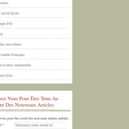
tories
 ciel de Kyoto
ngle d'Or
ly
tins merveilleux
Comédie-Française
i et autres malentendus
ure rêvée
ivez Vous Pour Être Tenu Au
nt Des Nouveaux Articles
us pour être averti des nouveaux articles publiés.
l