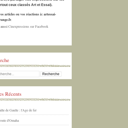
urtout ceux classés Art et Essai).
os articles ou vos réactions à:
artessai-
ange.fr
.
 aussi
Cinexpressions sur Facebook
rche
les Récents
ille de Gaulle : l'Age de fer
 route d'Omaha