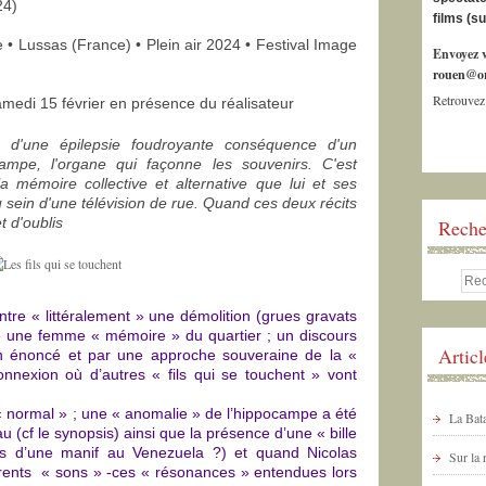
24)
films (s
 • Lussas (France) • Plein air 2024 • Festival Image
Envoyez v
rouen@or
Retrouvez
edi 15 février en présence du réalisateur
 d'une épilepsie foudroyante conséquence d'un
mpe, l'organe qui façonne les souvenirs. C'est
la mémoire collective et alternative que lui et ses
 sein d'une télévision de rue. Quand ces deux récits
et d'oublis
Reche
tre « littéralement » une démolition (grues gravats
une femme « mémoire » du quartier ; un discours
Artic
n énoncé et par une approche souveraine de la «
nexion où d’autres « fils qui se touchent » vont
« normal » ; une « anomalie » de l’hippocampe a été
La Bata
 (cf le synopsis) ainsi que la présence d’une « bille
lors d’une manif au Venezuela ?) et quand Nicolas
Sur la
fférents « sons » -ces « résonances » entendues lors