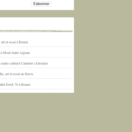
art et essai à Rouen
l à Mont Saint Aignan
centre culturel Canteleu (Allociné)
io, art et essai au Havre
athé Dock 76 à Rouen