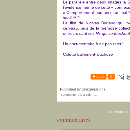
Le parallèle entre deux images la S
l’évidence même de cette « connexio
» Comportement humain et animal 
société ?
Le film de Nicolas Burlaud qui in
cerveau, puis de la mémoire collectiv
entrecroisant ces
fils qui se touchen
Un documentaire à ne pas rater!
Colette Lallement-Duchoze
Repost
0
Published by cinexpressions
commenter cet article
…
<< Semaine du c
commentaires