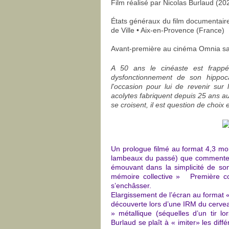
Film réalisé par Nicolas Burlaud (20
États généraux du film documentaire
de Ville • Aix-en-Provence (France)
Avant-première au cinéma Omnia sam
A 50 ans le cinéaste est frappé
dysfonctionnement de son hippoca
l'occasion pour lui de revenir sur 
acolytes fabriquent depuis 25 ans au
se croisent, il est question de choix 
Un prologue filmé au format 4,3 mon
lambeaux du passé) que commente 
émouvant dans la simplicité de so
mémoire collective » Première con
s’enchâsser.
Elargissement de l’écran au format 
découverte lors d’une IRM du cerveau
» métallique (séquelles d’un tir 
Burlaud se plaît à « imiter» les di