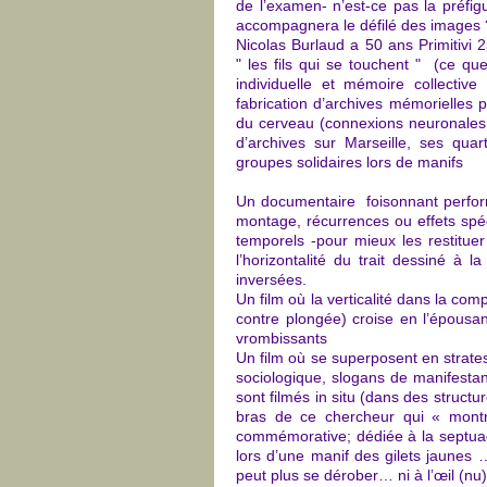
de l’examen- n’est-ce pas la préfig
accompagnera le défilé des images
Nicolas Burlaud a 50 ans Primitivi
" les fils qui se touchent " (ce qu
individuelle et mémoire collectiv
fabrication d’archives mémorielles p
du cerveau (connexions neuronales q
d’archives sur Marseille, ses quar
groupes solidaires lors de manifs
Un documentaire foisonnant performa
montage, récurrences ou effets spéc
temporels -pour mieux les restituer
l’horizontalité du trait dessiné à
inversées.
Un film où la verticalité dans la co
contre plongée) croise en l’épousa
vrombissants
Un film où se superposent en strates 
sociologique, slogans de manifestan
sont filmés in situ (dans des structu
bras de ce chercheur qui « montr
commémorative; dédiée à la septuagé
lors d’une manif des gilets jaunes 
peut plus se dérober… ni à l’œil (nu)