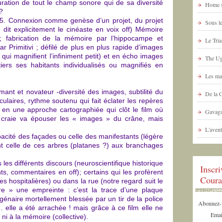
uration de tout le champ sonore qui de sa diversité
Home s
 ?
 25. Connexion comme genèse d’un projet, du projet
Sous le
e dit explicitement le cinéaste en voix off) Mémoire
e ; fabrication de la mémoire par l’hippocampe et
Le Tria
ar Primitivi ; défilé de plus en plus rapide d’images
ui magnifient l’infiniment petit) et en écho images
The Ug
tiers ses habitants individualisés ou magnifiés en
Les ma
nt et novateur -diversité des images, subtilité du
De la 
ulaires, rythme soutenu qui fait éclater les repères
 en une approche cartographiée qui clôt le film où
Gavaga
 la craie va épouser les « images » du crâne, mais
L'avent
mpacité des façades ou celle des manifestants (légère
nt celle de ces arbres (platanes ?) aux branchages
les différents discours (neuroscientifique historique
Inscr
ts, commentaires en off); certains qui les profèrent
Coura
res hospitalières) ou dans la rue (notre regard suit le
e » une empreinte : c’est la trace d’une plaque
naire mortellement blessée par un tir de la police
Abonnez-vo
… elle a été arrachée ! mais grâce à ce film elle ne
Emai
 ni à la mémoire (collective).