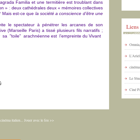
agrada Familia et une termitière est troublant dans
n » : deux cathédrales deux « mémoires collectives
? Mais est-ce que
la société a conscience d’être une
vite le spectateur à pénétrer les arcanes de son
Liens
e (Marseille Paris) a tissé plusieurs fils narratifs ;
t
sa "toile" arachnéenne est l’empreinte du Vivant
Omnia, 
L'Arie
cinéma 
Le Stud
Ciné P
inéma italien...
Jouer avec le feu >>