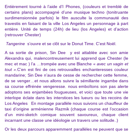
Entièrement tourné à l’aide d’I Phones, (couleurs et tremblé de
certains plans) accompagné d’une musique techno (tonitruante
surdimensionnée parfois) le film ausculte la communauté des
travestis en faisant de la ville Los Angeles un personnage à part
entière. Unité de temps (24h) de lieu (los Angeles) et d’action
(retrouver Chester)
Tangerine
s’ouvre et se clôt sur le Donut Time. C’est Noël.
A sa sortie de prison, Sin Dee y est attablée avec son amie
Alexandra qui, malencontreusement lui apprend que Chester (le
mec et mac ) l’a …trompée avec une Blanche «
avec un vagin et
tout ».
C’en est fini de ces retrouvailles enchanteresses couleur
mandarine; Sin Dee n’aura de cesse de rechercher cette femme,
de se venger…et nous allons suivre la sémillante ingambe dans
sa course effrénée vengeresse. nous emboîtons son pas alerte
adoptons ses enjambées fougueuses, et voici que toute une vie
interlope éclate dans les interstices les lueurs ou les recoins de
Los Angeles En montage parallèle nous suivons un chauffeur de
taxi d’origine arménienne Razmik (chaque course est l’occasion
d’un mini-sketch comique souvent savoureux, chaque client
incarnant une classe une idéologie un travers une solitude..)
Or les deux parcours apparemment parallèles ne peuvent que se