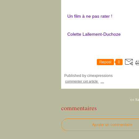
Un film à ne pas rater !
Colette Lallement-Duchoze
Repost
0
Published by cinexpressions
commenter cet article
…
<< Sa
commentaires
Ajouter un commentaire