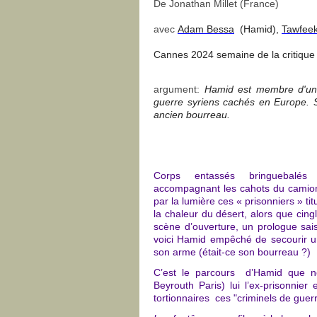
De Jonathan Millet (France)
avec
Adam Bessa
(Hamid),
Tawfee
Cannes 2024 semaine de la critique 
argument:
Hamid est membre d'une 
guerre syriens cachés en Europe. 
ancien bourreau.
Corps entassés bringuebalés 
accompagnant les cahots du camion m
par la lumière ces « prisonniers » tit
la chaleur du désert, alors que cing
scène d’ouverture, un prologue sai
voici Hamid empêché de secourir u
son arme (était-ce son bourreau ?)
C’est le parcours d’Hamid que no
Beyrouth Paris) lui l’ex-prisonnie
tortionnaires ces "criminels de gue