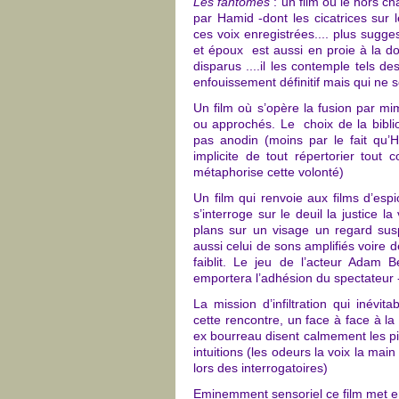
Les fantômes
: un film où le hors ch
par Hamid -dont les cicatrices sur 
ces voix enregistrées.... plus sugg
et époux est aussi en proie à la do
disparus ....il les contemple tels d
enfouissement définitif mais qui ne
Un film où s’opère la fusion par mi
ou approchés. Le choix de la biblio
pas anodin (moins par le fait qu’H
implicite de tout répertorier tout
métaphorise cette volonté)
Un film qui renvoie aux films d’es
s’interroge sur le deuil la justice
plans sur un visage un regard suspi
aussi celui de sons amplifiés voire 
faiblit. L
e jeu de l’acteur Adam Be
emportera l’adhésion du spectateur 
La mission d’infiltration qui inév
cette rencontre, un face à face à la
ex bourreau disent calmement les p
intuitions (les odeurs la voix la mai
lors des interrogatoires)
Eminemment sensoriel ce film met 