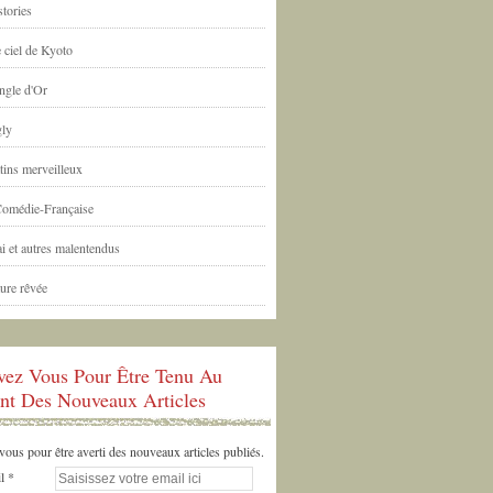
tories
 ciel de Kyoto
ngle d'Or
ly
tins merveilleux
Comédie-Française
i et autres malentendus
ure rêvée
ivez Vous Pour Être Tenu Au
nt Des Nouveaux Articles
us pour être averti des nouveaux articles publiés.
l