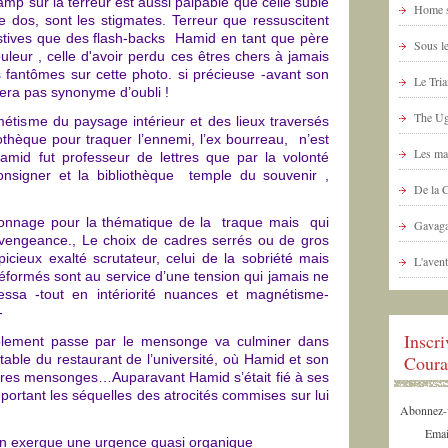
amp sur la terreur est aussi palpable que celle subie
Home s
le dos, sont les stigmates. Terreur que ressuscitent
estives que des flash-backs Hamid en tant que père
Sous le
uleur , celle d'avoir perdu ces êtres chers à jamais
es fantômes sur cette photo. si précieuse -avant son
Le Tria
 sera pas synonyme d’oubli !
The Ug
métisme du paysage intérieur et des lieux traversés
thèque pour traquer l’ennemi, l’ex bourreau, n’est
Les ma
amid fut professeur de lettres que par la volonté
 consigner et la bibliothèque temple du souvenir ,
De la 
pionnage pour la thématique de la traque mais qui
Gavaga
 la vengeance., Le choix de cadres serrés ou de gros
cieux exalté scrutateur, celui de la sobriété mais
L'avent
déformés sont au service d’une tension qui jamais ne
ssa -tout en intériorité nuances et magnétisme-
-
Inscr
itablement passe par le mensonge va culminer dans
 table du restaurant de l’université, où Hamid et son
Coura
ires mensonges…Auparavant Hamid s’était fié à ses
n portant les séquelles des atrocités commises sur lui
Abonnez-vo
Emai
en exergue une urgence quasi organique