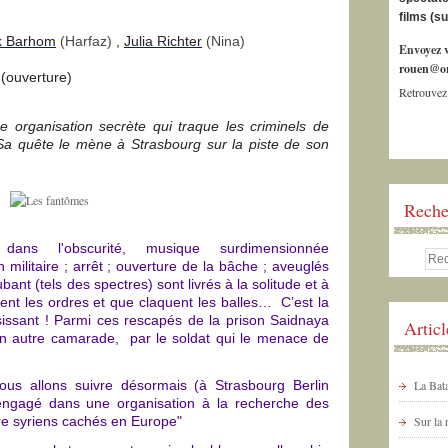
films (s
k Barhom
(Harfaz)
,
Julia Richter
(Nina)
Envoyez v
rouen@or
(ouverture)
Retrouvez
organisation secrète qui traque les criminels de
Sa quête le mène à Strasbourg sur la piste de son
Reche
dans l'obscurité, musique surdimensionnée
ilitaire ; arrêt ; ouverture de la bâche ; aveuglés
ubant (tels des spectres) sont livrés à la solitude et à
lent les ordres et que claquent les balles… C’est la
sissant ! Parmi ces rescapés de la prison Saidnaya
Artic
n autre camarade, par le soldat qui le menace de
us allons suivre désormais (à Strasbourg Berlin
La Bata
r engagé dans une organisation à la recherche des
rre syriens cachés en Europe"
Sur la