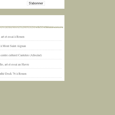
art et essai à Rouen
l à Mont Saint Aignan
centre culturel Canteleu (Allociné)
io, art et essai au Havre
athé Dock 76 à Rouen