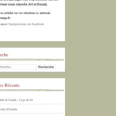
urtout ceux classés Art et Essai).
os articles ou vos réactions à:
artessai-
ange.fr
.
 aussi
Cinexpressions sur Facebook
rche
les Récents
ille de Gaulle : l'Age de fer
 route d'Omaha