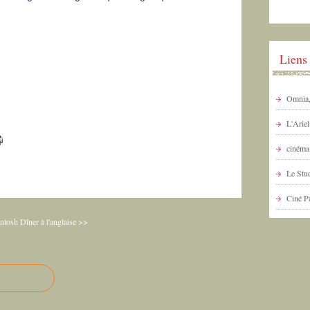
Liens
Omnia, 
L'Arie
cinéma 
Le Stud
Ciné P
ntosh
Dîner à l'anglaise >>