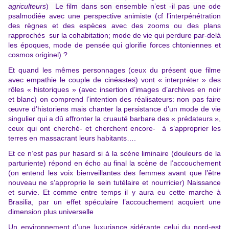
agriculteurs
) Le film dans son ensemble n’est -il pas une
ode
psalmodiée avec une perspective animiste (cf l’interpénétration
des règnes et des espèces avec des zooms ou des plans
rapprochés sur la cohabitation; mode de vie qui perdure par-delà
les époques, mode de pensée qui glorifie forces chtoniennes et
cosmos originel) ?
Et quand les mêmes personnages (ceux du présent que filme
avec empathie le couple de cinéastes) vont « interpréter » des
rôles « historiques » (avec insertion d’images d’archives en noir
et blanc) on comprend l’intention des réalisateurs: non pas faire
œuvre d’historiens mais chanter la persistance d’un mode de vie
singulier qui a dû affronter la cruauté barbare des « prédateurs »,
ceux qui ont cherché- et cherchent encore- à s’approprier les
terres en massacrant leurs habitants….
Et ce n’est pas pur hasard si à la scène liminaire (douleurs de la
parturiente) répond en écho au final la scène de l’accouchement
(on entend les voix bienveillantes des femmes avant que l’être
nouveau ne s’approprie le sein tutélaire et nourricier) Naissance
et survie. Et comme entre temps il y aura eu cette marche à
Brasilia, par un effet spéculaire l’accouchement acquiert une
dimension plus universelle
Un environnement d’une luxuriance sidérante celui du nord-est