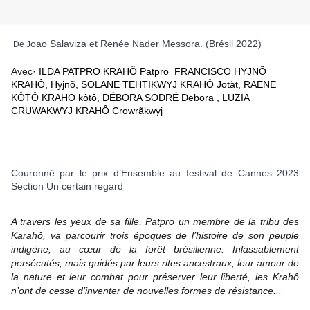
oao Salaviza et Renée Nader Messora. (Brésil 2022)
De J
Avec·
ILDA PATPRO KRAHÔ
Patpro
FRANCISCO HYJNÕ
KRAHÔ
,
Hyjnõ,
SOLANE TEHTIKWYJ KRAHÔ
Jotàt,
RAENE
KÔTÔ KRAHO
kôtô,
D
ÉBORA SODRÉ
Debora ,
LUZIA
CRUWAKWYJ KRAHÔ
Crowrãkwyj
Couronné par le prix d’Ensemble au festival de Cannes 2023
Section Un certain regard
A travers les yeux de sa fille, Patpro un membre de la tribu des
Karahô, va parcourir trois époques de l’histoire de son peuple
indigène, au cœur de la forêt brésilienne. Inlassablement
persécutés, mais guidés par leurs rites ancestraux, leur amour de
la nature et leur combat pour préserver leur liberté, les Krahô
n’ont de cesse d’inventer de nouvelles formes de résistance...