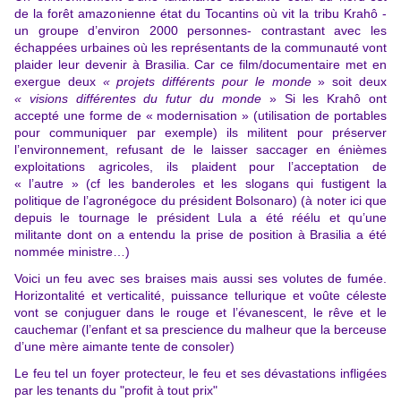
de la forêt amazonienne état du Tocantins où vit la tribu Krahô -
un groupe d’environ 2000 personnes- contrastant avec les
échappées urbaines où les représentants de la
communauté
vont
plaider leur devenir à Brasilia. Car ce film/documentaire met en
exergue deux
« projets différents pour le monde
» soit deux
« visions différentes du
futur du monde
» Si les Krahô ont
accepté une forme de « modernisation » (utilisation de portables
pour communiquer par exemple) ils militent pour préserver
l’environnement, refusant de le laisser saccager en énièmes
exploitations agricoles, ils plaident pour l’acceptation de
« l’autre » (cf les banderoles et les slogans qui fustigent la
politique de l’agronégoce du président Bolsonaro) (à noter ici que
depuis le tournage le président Lula a été réélu et qu’une
militante dont on a entendu la prise de position à Brasilia a été
nommée ministre…)
Voici un feu avec ses braises mais aussi ses volutes de fumée.
Horizontalité et verticalité, puissance tellurique et voûte céleste
vont se conjuguer dans le rouge et l’évanescent, le rêve et le
cauchemar (l’enfant et sa prescience du malheur que la berceuse
d’une mère aimante tente de consoler)
Le feu tel un foyer protecteur, le feu et ses dévastations infligées
par les tenants du "profit à tout prix"