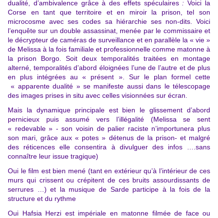
dualité, d’ambivalence grâce à des effets spéculaires
:
Voici
la
Corse en tant que territoire et en miroir la prison, tel son
microcosme avec ses codes sa hiérarchie ses non-dits. Voici
l’enquête sur un double assassinat, menée par le commissaire et
le décrypteur de caméras de surveillance et en parallèle la « vie »
de Melissa à la fois familiale et professionnelle comme matonne à
la prison Borgo. Soit deux temporalités traitées en montage
alterné, temporalités d’abord éloignées l’une de l’autre et de plus
en plus intégrées au « présent ». Sur le plan formel cette
« apparente dualité » se manifeste aussi dans le télescopage
des images prises in situ avec celles visionnées sur écran.
Mais la dynamique principale est bien le glissement d’abord
pernicieux puis assumé vers l’illégalité (Melissa se sent
« redevable » - son voisin de palier raciste n’importunera plus
son mari, grâce aux « potes » détenus de la prison- et malgré
des réticences elle consentira à divulguer des infos ….sans
connaître leur issue tragique)
Oui le film est bien mené (tant en extérieur qu’à l’intérieur de ces
murs qui crissent ou crépitent de ces bruits assourdissants de
serrures …) et la musique de Sarde participe à la fois de la
structure et du rythme
Oui Hafsia Herzi est impériale en matonne filmée de face ou