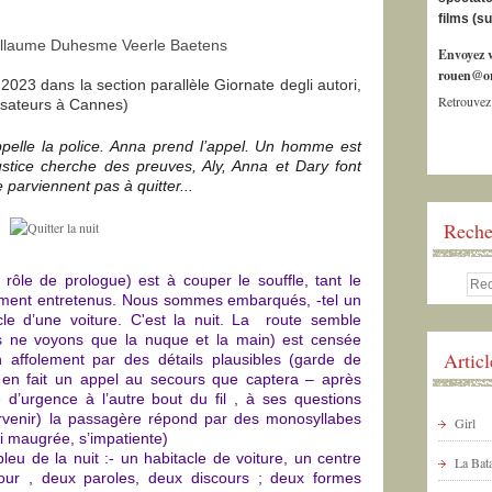
films (s
uillaume Duhesme
Veerle Baetens
Envoyez v
rouen@or
2023 dans la section parallèle Giornate degli autori,
Retrouvez
lisateurs à Cannes)
elle la police. Anna prend l’appel. Un homme est
ustice cherche des preuves, Aly, Anna et Dary font
 parviennent pas à quitter...
Reche
rôle de prologue) est à couper le souffle, tant le
ment entretenus. Nous sommes embarqués, -tel un
cle d’une voiture. C'est la nuit. La route semble
 ne voyons que la nuque et la main) est censée
Artic
 affolement par des détails plausibles (garde de
t en fait un appel au secours que captera – après
e d’urgence à l’autre bout du fil , à ses questions
tervenir) la passagère répond par des monosyllabes
Girl
i maugrée, s’impatiente)
leu de la nuit :- un habitacle de voiture, un centre
La Bata
ur , deux paroles, deux discours ; deux formes