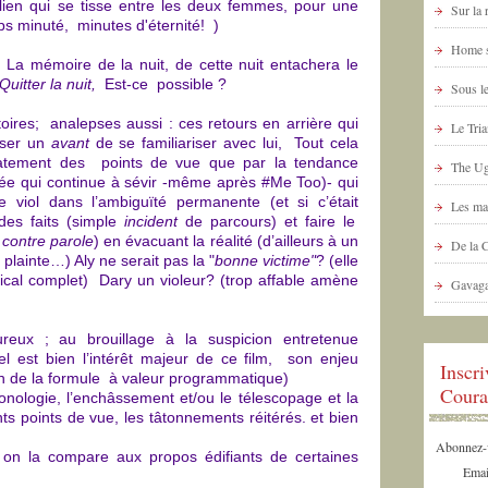
 lien qui se tisse entre les deux femmes, pour une
Sur la
s minuté, minutes d'éternité! )
Home s
 La mémoire de la nuit, de cette nuit entachera le
Quitter la nuit,
​​​​​​ Est-ce possible ?
Sous le
ires; analepses aussi : ces retours en arrière qui
Le Tria
iser un
avant
de se familiariser avec lui,
Tout cela
atement des points de vue que par la tendance
The Ug
ée qui continue à sévir -même après
#
Me Too)- qui
de viol dans l’ambiguïté permanente (et si c’était
Les ma
des faits (simple
incident
de parcours) et faire le
 contre parole
) en évacuant la réalité (d’ailleurs à un
De la 
 plainte…) Aly ne serait pas la "
bonne victime"
? (elle
ical complet) Dary un violeur? (trop affable amène
Gavaga
ureux ; au brouillage à la suspicion entretenue
 tel est bien l’intérêt majeur de ce film, son enjeu
Inscr
 de la formule à valeur programmatique)
Coura
ronologie, l’enchâssement et/ou le télescopage et la
nts points de vue, les tâtonnements réitérés. et bien
Abonnez-vo
i on la compare aux propos édifiants de certaines
Emai