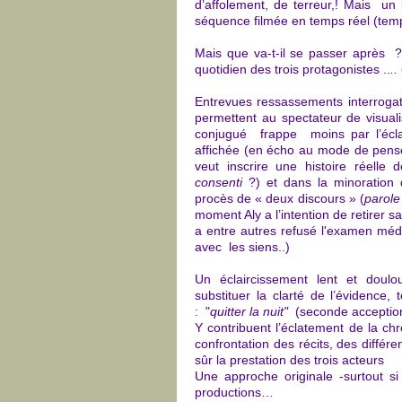
d’affolement, de terreur,! Mais un
séquence filmée en temps réel (temp
Mais que va-t-il se passer après ?
quotidien des trois protagonistes ..
..
Entrevues ressassements interrogato
permettent au spectateur de visual
conjugué frappe moins par l’écl
affichée (en écho au mode de pens
veut inscrire une histoire réelle 
consenti
?) et dans la minoration 
procès de « deux discours » (
parole
moment Aly a l’intention de retirer sa
a entre autres refusé l'examen méd
avec les siens..)
Un éclaircissement lent et doulo
substituer la clarté de l’évidence,
: "
quitter la nuit"
(seconde acception
Y contribuent l’éclatement de la ch
confrontation des récits, des différe
sûr la prestation des trois acteurs
Une approche originale -surtout s
productions…