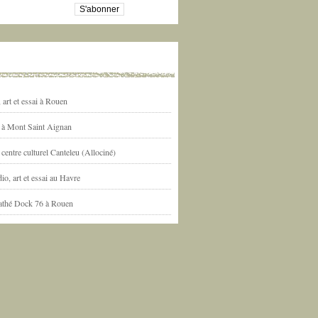
art et essai à Rouen
l à Mont Saint Aignan
centre culturel Canteleu (Allociné)
io, art et essai au Havre
athé Dock 76 à Rouen