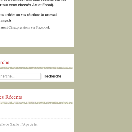
urtout ceux classés Art et Essai).
os articles ou vos réactions à:
artessai-
ange.fr
.
 aussi
Cinexpressions sur Facebook
rche
les Récents
ille de Gaulle : l'Age de fer