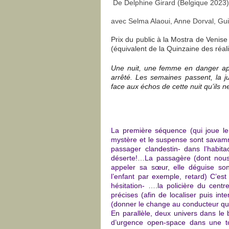
De Delphine Girard (Belgique 2023)
avec Selma Alaoui, Anne Dorval, G
Prix du public à la Mostra de Venise 
(équivalent de la Quinzaine des réa
Une nuit, une femme en danger app
arrêté. Les semaines passent, la j
face aux échos de cette nuit qu’ils ne
La première séquence (qui joue le 
mystère et le suspense sont savam
passager clandestin- dans l’habita
déserte!…La passagère (dont nous
appeler sa sœur, elle déguise son
l’enfant par exemple, retard) C’es
hésitation- ….la policière du centr
précises (afin de localiser puis in
(donner le change au conducteur qu
En parallèle, deux univers dans le b
d’urgence open-space dans une to