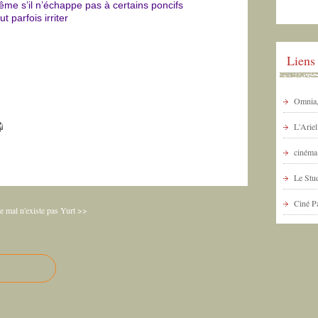
me s’il n’échappe pas à certains poncifs
t parfois irriter
Liens
Omnia, 
L'Arie
cinéma 
Le Stud
Ciné P
e mal n'existe pas
Yurt >>