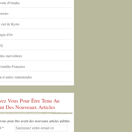
 route d'Omaha
tories
 ciel de Kyoto
ngle d'Or
ly
tins merveilleux
Comédie-Française
i et autres malentendus
ivez Vous Pour Être Tenu Au
nt Des Nouveaux Articles
us pour être averti des nouveaux articles publiés.
l