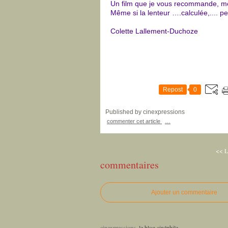
Un film que je vous recommande, mê
Même si la lenteur ….calculée,.... peu
Colette Lallement-Duchoze
Repost
0
Published by cinexpressions
commenter cet article
…
<< L
commentaires
Ajouter un commentaire
cinexpressions
, le blog cinéphile