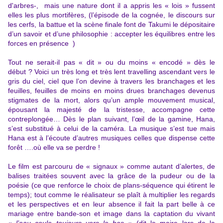
d'arbres-, mais une nature dont il a appris les « lois » fussent
elles les plus mortifères, (l’épisode de la cognée, le discours sur
les cerfs, la battue et la scène finale font de Takumi le dépositaire
d’un savoir et d’une philosophie : accepter les équilibres entre les
forces en présence )
Tout ne serait-il pas « dit » ou du moins « encodé » dès le
début ? Voici un très long et très lent travelling ascendant vers le
gris du ciel, ciel que l’on devine à travers les branchages et les
feuilles, feuilles de moins en moins drues branchages devenus
stigmates de la mort, alors qu’un ample mouvement musical,
épousant la majesté de la tristesse, accompagne cette
contreplongée… Dès le plan suivant, l’œil de la gamine, Hana,
s’est substitué à celui de la caméra. La musique s’est tue mais
Hana est à l’écoute d’autres musiques celles que dispense cette
forêt ….où elle va se perdre !
Le film est parcouru de « signaux » comme autant d’alertes, de
balises traitées souvent avec la grâce de la pudeur ou de la
poésie (ce que renforce le choix de plans-séquence qui étirent le
temps); tout comme le réalisateur se plaît à multiplier les regards
et les perspectives et en leur absence il fait la part belle à ce
mariage entre bande-son et image dans la captation du vivant