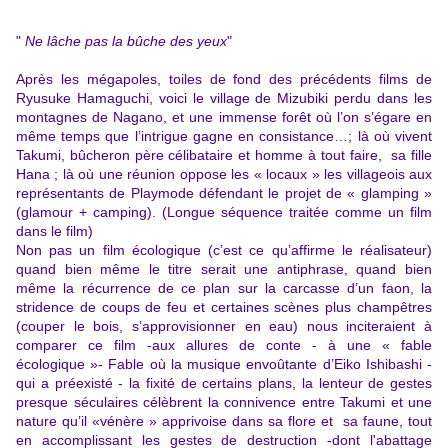
"
Ne lâche pas la bûche des yeux
"
Après les mégapoles, toiles de fond des précédents films de
Ryusuke Hamaguchi, voici le village de Mizubiki perdu dans les
montagnes de Nagano, et une immense forêt où l’on s’égare en
même temps que l’intrigue gagne en consistance…; là où vivent
Takumi, bûcheron père célibataire et homme à tout faire, sa fille
Hana ; là où une réunion oppose les « locaux » les villageois aux
représentants de Playmode défendant le projet de « glamping »
(glamour + camping). (Longue séquence traitée comme un film
dans le film)
Non pas un film écologique (c’est ce qu’affirme le réalisateur)
quand bien même le titre serait une antiphrase, quand bien
même la récurrence de ce plan sur la carcasse d’un faon, la
stridence de coups de feu et certaines scènes plus champêtres
(couper le bois, s’approvisionner en eau) nous inciteraient à
comparer ce film -aux allures de conte - à une « fable
écologique »- Fable où la musique envoûtante d’
Eiko Ishibashi -
qui a préexisté - la fixité de certains plans, la lenteur de gestes
presque séculaires célèbrent la
connivence entre Takumi et une
nature qu’il «vénère » apprivoise dans sa flore et sa faune, tout
en accomplissant les gestes de destruction -dont l'abattage