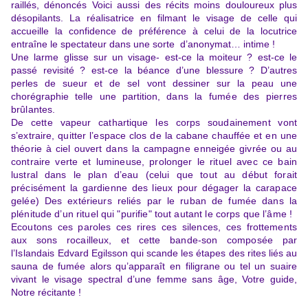
raillés, dénoncés Voici aussi des récits moins douloureux plus
désopilants. La réalisatrice en filmant le visage de celle qui
accueille la confidence de préférence à celui de la locutrice
entraîne le spectateur dans une sorte d’anonymat… intime !
Une larme glisse sur un visage- est-ce la moiteur ? est-ce le
passé revisité ? est-ce la béance d’une blessure ? D’autres
perles de sueur et de sel vont dessiner sur la peau une
chorégraphie telle une partition,
dans la fumée des pierres
brûlantes.
De cette vapeur cathartique les corps soudainement vont
s’extraire, quitter l’espace clos de la cabane chauffée et en une
théorie à ciel ouvert dans la campagne enneigée givrée ou au
contraire verte et lumineuse, prolonger le rituel avec ce bain
lustral dans le plan d’eau (celui que tout au début forait
précisément la gardienne des lieux pour dégager la carapace
gelée) Des extérieurs reliés par le ruban de fumée dans la
plénitude d’un rituel qui "purifie" tout autant le corps que l’âme !
Ecoutons ces paroles ces rires ces silences, ces frottements
aux sons rocailleux, et cette bande-son composée par
l’Islandais
Edvard Egilsson qui scande les étapes des rites liés au
sauna de fumée alors qu’apparaît en filigrane ou tel un suaire
vivant le visage spectral d’une femme sans âge, Votre guide,
Notre récitante !