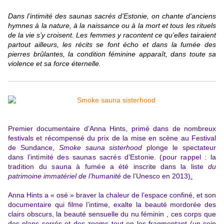
Dans l’intimité des saunas sacrés d’Estonie, on chante d’anciens
hymnes à la nature, à la naissance ou à la mort et tous les rituels
de la vie s’y croisent. Les femmes y racontent ce qu’elles tairaient
partout ailleurs, les récits se font écho et dans la fumée des
pierres brûlantes, la condition féminine apparaît, dans toute sa
violence et sa force
éternelle.
Premier documentaire d’Anna Hints,
primé dans de nombreux
festivals et récompensé du prix de la mise en scène au Festival
de Sundance,
Smoke sauna sisterhood
plonge le spectateur
dans l’intimité des saunas sacrés d’Estonie. (pour rappel : la
tradition du sauna à fumée
a été inscrite dans la liste
du
patrimoine immatériel de l’humanité
de l’Unesco en 2013)
.
Anna Hints a « osé » braver la chaleur de l’espace confiné, et son
documentaire qui filme l’intime, exalte la beauté mordorée des
clairs obscurs, la beauté sensuelle du nu féminin , ces corps que
des plans serrés et des zooms tout en les fragmentant (un sein