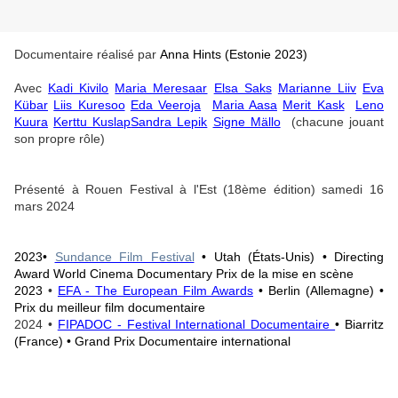
Documentaire réalisé par
Anna Hints (Estonie 2023)
Avec
Kadi Kivilo
Maria Meresaar
Elsa Saks
Marianne Liiv
Eva
Kübar
Liis Kuresoo
Eda Veeroja
Maria Aasa
Merit Kask
Leno
Kuura
Kerttu Kuslap
Sandra Lepik
Signe Mällo
(chacune jouant
son propre rôle)
Présenté à Rouen Festival à l'Est (18ème édition) samedi 16
mars 2024
2023•
Sundance Film Festival
• Utah (États-Unis) • Directing
Award World Cinema Documentary Prix de la mise en scène
2023
•
EFA - The European Film Awards
• Berlin (Allemagne) •
Prix du meilleur film documentaire
2024 •
FIPADOC - Festival International Documentaire
• Biarritz
(France) • Grand Prix Documentaire international