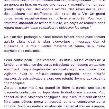
un genou un bras un visage une nuque ) magnifient en un seul
grand Corps, celui des espoirs avortés, des rêves déçus, celui
des douleurs des souffrances, des rires, de la Vie. Un grand
corps jamais sexualisé dans sa nudité ainsi arborée !
Pour moi, il
était très important de filmer la nudité, les corps de femmes sans
regard masculin, sans sexualiser ni objectiver les corps.”
Un plan fixe prolongé sur une femme faisant corps avec l’enfant
qu’elle allaite c’est le plan d’ouverture ; message clair et
subliminal à la fois : ventre maternel et sauna, lieux d’une
éternelle (re)-naissance !
Peau contre peau : une caresse ; un rituel, où les
volutes de la
fumée, et la luisance des corps ruisselants composent un tableau
envoûtant.
Corps flagellés de ces fouets vigoureux qu’une main
vigilante avait si méticuleusement préparés, corps triturés
malaxés de sels salvateurs alors que retentit l’hymne aux accents
chamaniques.
Corps et cœur mis à nu, quand se libère la parole, une parole
jusque-là confisquée ou tapie dans le douloureux inavoué. Viol,
cancer du sein, violences conjugales, sexuelles, tout sera dit sans
filtre sans détour, perçu et accepté dans la connivence de la
sororité. Voici les méfaits et abus du patriarcat mis en exergue,