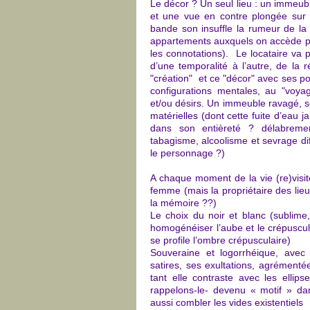
Le décor ? Un seul lieu : un immeubl
et une vue en contre plongée sur la
bande son insuffle la rumeur de la 
appartements auxquels on accède pa
les connotations). Le locataire va 
d’une temporalité à l’autre, de la 
"création" et ce "décor" avec ses p
configurations mentales, au "voyage
et/ou désirs. Un immeuble ravagé,
matérielles (dont cette fuite d’eau
dans son entièreté ? délabreme
tabagisme, alcoolisme et sevrage dif
le personnage ?)
A chaque moment de la vie (re)visit
femme (mais la propriétaire des lie
la mémoire ??)
Le choix du noir et blanc (sublim
homogénéiser l’aube et le crépuscule
se profile l’ombre crépusculaire)
Souveraine et logorrhéique, avec 
satires, ses exultations, agrémenté
tant elle contraste avec les ellip
rappelons-le- devenu « motif » dan
aussi combler les vides existentiel