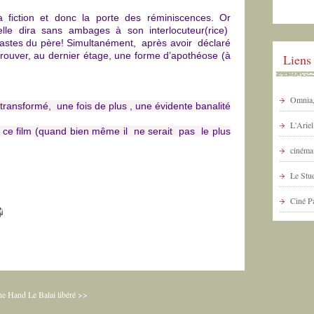
la fiction et donc la porte des réminiscences. Or
, elle dira sans ambages à son interlocuteur(rice)
fastes du père! Simultanément, après avoir déclaré
 trouver, au dernier étage, une forme d’apothéose (à
Liens
Omnia, 
transformé, u
ne fois de plus
, une évidente banalité
L'Arie
 ce film
(quand bien même il ne serait pas le plus
cinéma 
Le Stud
Ciné P
he Hand
Le Balai libéré >>