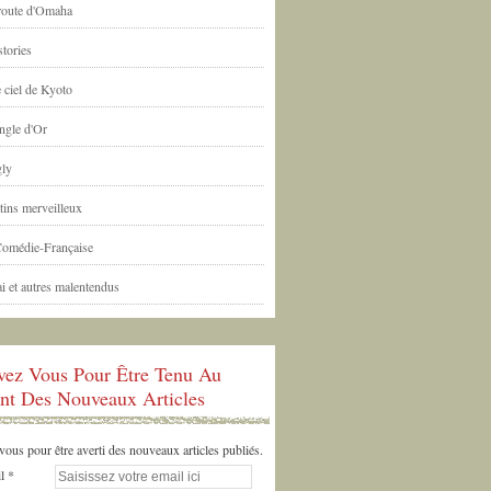
 route d'Omaha
tories
 ciel de Kyoto
ngle d'Or
ly
tins merveilleux
Comédie-Française
i et autres malentendus
ivez Vous Pour Être Tenu Au
nt Des Nouveaux Articles
us pour être averti des nouveaux articles publiés.
l