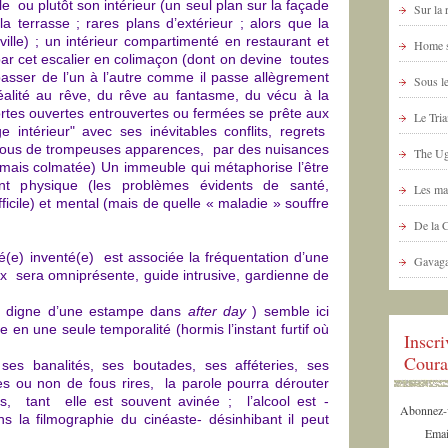
e ou plutôt son intérieur (un seul plan sur la façade
Sur la
 terrasse ; rares plans d’extérieur ; alors que la
ville) ; un intérieur compartimenté en restaurant et
Home s
r cet escalier en colimaçon (dont on devine toutes
passer de l’un à l’autre comme il passe allègrement
Sous le
réalité au rêve, du rêve au fantasme, du vécu à la
ortes ouvertes entrouvertes ou fermées se prête aux
Le Tria
 intérieur" avec ses inévitables conflits, regrets
 sous de trompeuses apparences, par des nuisances
The Ug
 jamais colmatée) Un immeuble qui métaphorise l’être
nt physique (les problèmes évidents de santé,
Les ma
ficile) et mental (mais de quelle « maladie » souffre
De la 
é(e) inventé(e) est associée la fréquentation d’une
Gavaga
ux sera omniprésente, guide intrusive, gardienne de
e, digne d’une estampe dans
after day
) semble ici
 en une seule temporalité (hormis l’instant furtif où
Inscr
Coura
ses banalités, ses boutades, ses afféteries, ses
es ou non de fous rires, la parole pourra dérouter
ses, tant elle est souvent avinée ; l’alcool est -
Abonnez-vo
s la filmographie du cinéaste- désinhibant il peut
Emai
s