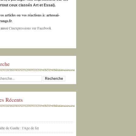
urtout ceux classés Art et Essai).
os articles ou vos réactions à:
artessai-
ange.fr
.
 aussi
Cinexpressions sur Facebook
rche
les Récents
ille de Gaulle : l'Age de fer