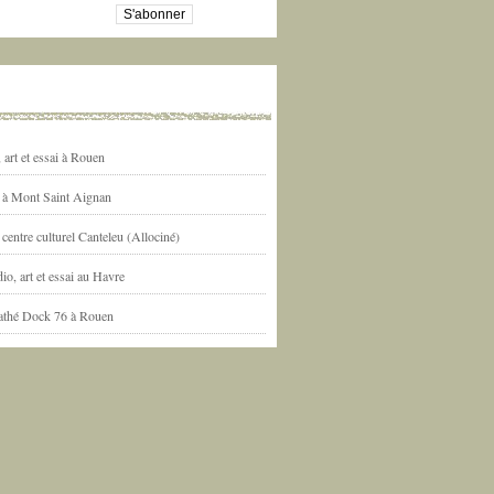
art et essai à Rouen
l à Mont Saint Aignan
centre culturel Canteleu (Allociné)
io, art et essai au Havre
athé Dock 76 à Rouen