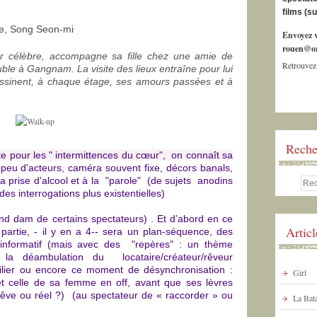
films (s
e, Song Seon-mi
Envoyez v
rouen@or
r célèbre, accompagne sa fille chez une amie de
Retrouvez
ble à Gangnam. La visite des lieux entraîne pour lui
sinent, à chaque étage, ses amours passées et à
Reche
te pour les " intermittences du cœur", on connaît sa
, peu d'acteurs, caméra souvent fixe, décors banals,
 prise d'alcool et à la "parole" (de sujets anodins
es interrogations plus existentielles)
and dam de certains spectateurs) . Et d’abord en ce
Artic
artie, - il y en a 4-- sera un plan-séquence, des
 informatif (mais avec des "repères" : un thème
 la déambulation du locataire/créateur/rêveur
ier ou encore ce moment de désynchronisation :
Girl
t celle de sa femme en off, avant que ses lèvres
êve ou réel ?) (au spectateur de « raccorder » ou
La Bata