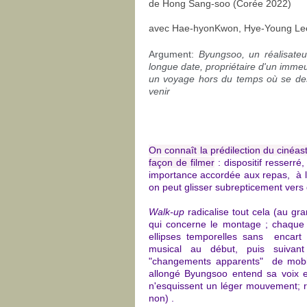
de Hong Sang-soo (Corée 2022)
avec Hae-hyonKwon, Hye-Young Le
Argument:
Byungsoo, un réalisateu
longue date, propriétaire d'un immeu
un voyage hors du temps où se des
venir
On connaît la prédilection du cinéas
façon de filmer
: dispositif resserré
importance accordée aux repas, à la
on peut glisser subrepticement vers d
Walk-up
radicalise tout cela (au gr
qui concerne le montage ; chaque p
ellipses temporelles sans encart
musical au début, puis suivant
"changements apparents" de mobil
allongé Byungsoo entend sa voix e
n'esquissent un léger mouvement; r
non) .