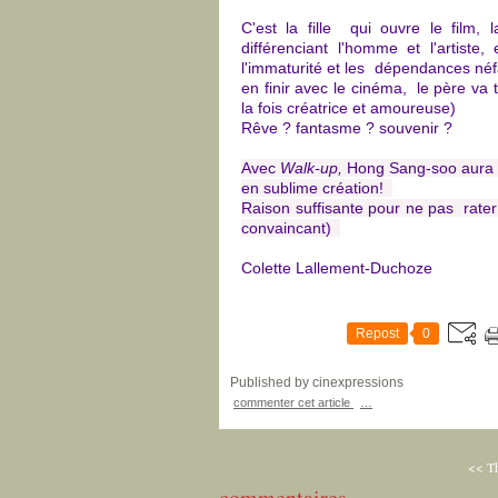
C'est la fille qui ouvre le film, 
différenciant l'homme et l'artiste
l'immaturité et les dépendances né
en finir avec le cinéma, le père va
la fois créatrice et amoureuse)
Rêve ? fantasme ? souvenir ?
Avec
Walk-up,
Hong Sang-soo aura 
en sublime création!
Raison suffisante pour ne pas rater
convaincant)
Colette Lallement-Duchoze
Repost
0
Published by cinexpressions
commenter cet article
…
<< T
commentaires