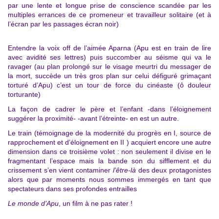
par une lente et longue prise de conscience scandée par les
multiples errances de ce promeneur et travailleur solitaire (et à
l’écran par les passages écran noir)
Entendre la voix off de l’aimée Aparna (Apu est en train de lire
avec avidité ses lettres) puis succomber au séisme qui va le
ravager (au plan prolongé sur le visage meurtri du messager de
la mort, succède un très gros plan sur celui défiguré grimaçant
torturé d’Apu) c’est un tour de force du cinéaste (ô douleur
torturante)
La façon de cadrer le père et l’enfant -dans l’éloignement
suggérer la proximité- -avant l’étreinte- en est un autre.
Le train (témoignage de la modernité du progrès en I, source de
rapprochement et d’éloignement en II ) acquiert encore une autre
dimension dans ce troisième volet : non seulement il divise en le
fragmentant l’espace mais la bande son du sifflement et du
crissement s’en vient contaminer
l’être-là
des deux protagonistes
alors que par moments nous sommes immergés en tant que
spectateurs dans ses profondes entrailles
Le monde d’Apu
, un film à ne pas rater !