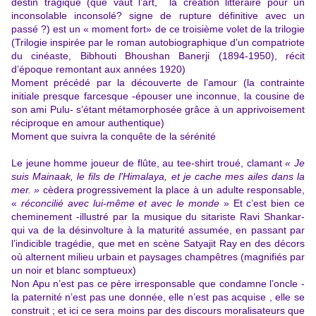
destin tragique (que vaut l’art, la création littéraire pour un
inconsolable inconsolé? signe de rupture définitive avec un
passé ?) est un « moment fort» de ce troisième volet de la trilogie
(Trilogie inspirée par le roman autobiographique
d’un compatriote
du cinéaste, Bibhouti Bhoushan Banerji (1894-1950), récit
d’époque remontant aux années 1920)
Moment précédé par la découverte de l’amour (la contrainte
initiale presque farcesque -épouser une inconnue, la cousine de
son ami Pulu- s’étant métamorphosée grâce à un apprivoisement
réciproque en amour authentique)
Moment que suivra la conquête de la sérénité
Le jeune homme joueur de flûte, au tee-shirt troué, clamant
« Je
suis Mainaak, le fils de l'Himalaya, et je cache mes ailes dans la
mer. »
cèdera progressivement la place à un adulte responsable,
«
réconcilié avec lui-même et avec le monde
»
Et c’est bien ce
cheminement -illustré par la musique du sitariste Ravi Shankar-
qui va de la désinvolture à la maturité assumée, en passant par
l’indicible tragédie, que met en scène Satyajit Ray en des décors
où alternent milieu urbain et paysages champêtres (magnifiés par
un noir et blanc somptueux)
Non Apu n’est pas ce père irresponsable que condamne l’oncle -
la paternité n’est pas une donnée, elle n’est pas acquise , elle se
construit ; et ici ce sera moins par des discours moralisateurs que