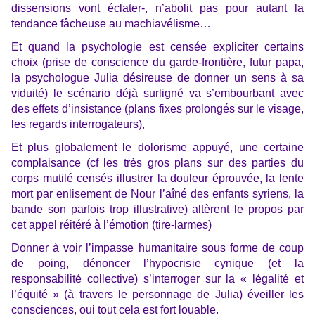
dissensions vont éclater-, n’abolit pas pour autant la
tendance fâcheuse au machiavélisme…
Et quand la psychologie est censée expliciter certains
choix (prise de conscience du garde-frontière, futur papa,
la psychologue Julia désireuse de donner un sens à sa
viduité) le scénario déjà surligné va s’embourbant avec
des effets d’insistance (plans fixes prolongés sur le visage,
les regards interrogateurs),
Et plus globalement le dolorisme appuyé, une certaine
complaisance (cf les très gros plans sur des parties du
corps mutilé censés illustrer la douleur éprouvée, la lente
mort par enlisement de Nour l’aîné des enfants syriens, la
bande son parfois trop illustrative) altèrent le propos par
cet appel réitéré à l’émotion (tire-larmes)
Donner à voir l’impasse humanitaire sous forme de coup
de poing, dénoncer l’hypocrisie cynique (et la
responsabilité collective) s’interroger sur la « légalité et
l’équité » (à travers le personnage de Julia) éveiller les
consciences, oui tout cela est fort louable.