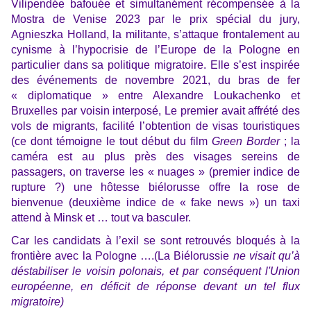
Vilipendée bafouée et simultanément récompensée à la
Mostra de Venise 2023 par le prix spécial du jury
,
Agnieszka Holland, la militante, s’attaque frontalement au
cynisme à l’hypocrisie de l’Europe de la Pologne en
particulier dans sa politique migratoire. Elle s’est inspirée
des événements de novembre 2021, du bras de fer
« diplomatique » entre Alexandre Loukachenko et
Bruxelles par voisin interposé, Le premier avait affrété des
vols de migrants, facilité l’obtention de visas touristiques
(ce dont témoigne le tout début du film
Green Border
; la
caméra est au plus près des visages sereins de
passagers, on traverse les « nuages » (premier indice de
rupture ?) une hôtesse biélorusse offre la rose de
bienvenue (deuxième indice de « fake news ») un taxi
attend à Minsk et … tout va basculer.
Car les candidats à l’exil se sont retrouvés bloqués à la
frontière avec la Pologne ….(La Biélorussie
ne visait qu’à
déstabiliser le voisin polonais, et par conséquent l'Union
européenne, en déficit de réponse devant un tel flux
migratoire)