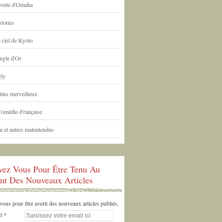
 route d'Omaha
tories
 ciel de Kyoto
ngle d'Or
ly
tins merveilleux
Comédie-Française
i et autres malentendus
ivez Vous Pour Être Tenu Au
nt Des Nouveaux Articles
us pour être averti des nouveaux articles publiés.
l