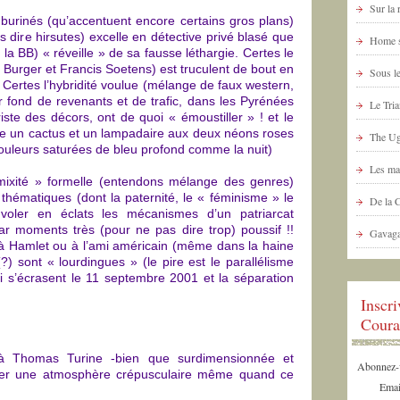
Sur la
s burinés (qu’accentuent encore certains gros plans)
 dire hirsutes) excelle en détective privé blasé que
Home s
a BB) « réveille » de sa fausse léthargie. Certes le
 Burger et Francis Soetens) est truculent de bout en
Sous le
. Certes l’hybridité voulue (mélange de faux western,
r fond de revenants et de trafic, dans les Pyrénées
Le Tria
riste des décors, ont de quoi « émoustiller » ! et le
te un cactus et un lampadaire aux deux néons roses
The Ug
couleurs saturées de bleu profond comme la nuit)
Les ma
 mixité » formelle (entendons mélange des genres)
 thématiques (dont la paternité, le « féminisme » le
De la 
voler en éclats les mécanismes d’un patriarcat
ar moments très (pour ne pas dire trop) poussif !!
Gavaga
œil à Hamlet ou à l’ami américain (même dans la haine
) sont « lourdingues » (le pire est le parallélisme
i s’écrasent le 11 septembre 2001 et la séparation
Inscr
Coura
à Thomas Turine -bien que surdimensionnée et
Abonnez-vo
réer une atmosphère crépusculaire même quand ce
Emai