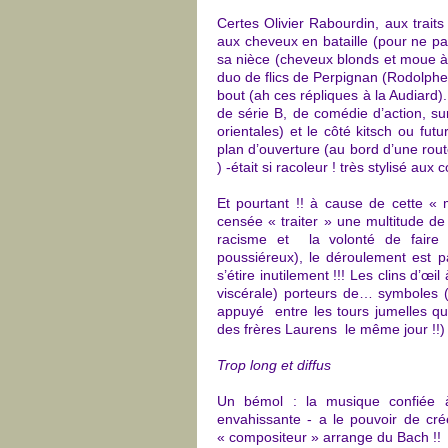
Certes Olivier Rabourdin, aux trait
aux cheveux en bataille (pour ne pas
sa nièce (cheveux blonds et moue à l
duo de flics de Perpignan (Rodolphe
bout (ah ces répliques à la Audiard)
de série B, de comédie d’action, su
orientales) et le côté kitsch ou futu
plan d’ouverture (au
bord d’une rou
)
-était si racoleur ! t
rès stylisé aux 
Et pourtant !! à cause de cette «
censée « traiter » une multitude de
racisme et la volonté de faire 
poussiéreux), le déroulement est p
s’étire inutilement !!! Les clins d’
viscérale) porteurs de… symboles (?
appuyé entre les tours jumelles qu
des frères Laurens le même jour !!)
Trop long et diffus
Un bémol : la musique confiée 
envahissante - a le pouvoir de c
« compositeur » arrange du Bach !!