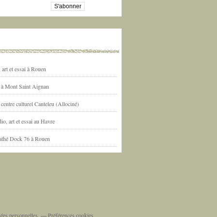
art et essai à Rouen
l à Mont Saint Aignan
centre culturel Canteleu (Allociné)
io, art et essai au Havre
athé Dock 76 à Rouen
ées personnelles
Préférences cookies