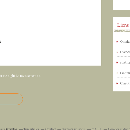
Liens
Omnia, 
L'Arie
cinéma 
Le Stud
n the night
Le ravissement >>
Ciné P
tail Overblog
Top articles
Contact
Signaler un abus
C.G.U.
Cookies et donn