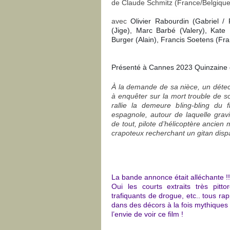
de Claude Schmitz (France/Belgiqu
avec
Olivier Rabourdin (Gabriel /
(Jige), Marc Barbé (Valery), Kate
Burger (Alain), Francis Soetens (Fra
Présenté à Cannes 2023 Quinzaine 
À la demande de sa nièce, un détect
à enquêter sur la mort trouble de so
rallie la demeure bling-bling du 
espagnole, autour de laquelle grav
de tout, pilote d’hélicoptère ancien 
crapoteux recherchant un gitan disp
La bande annonce était alléchante !! 
Oui les courts extraits très pitto
trafiquants de drogue, etc.. tous 
dans des décors à la fois mythiques
l’envie de voir ce film !