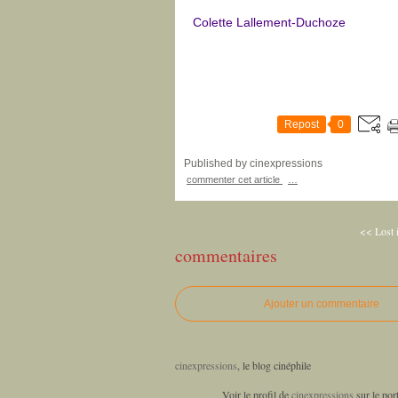
Colette Lallement-Duchoze
Repost
0
Published by cinexpressions
commenter cet article
…
<< Lost i
commentaires
Ajouter un commentaire
cinexpressions
, le blog cinéphile
Voir le profil de
cinexpressions
sur le por