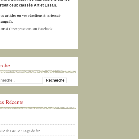
urtout ceux classés Art et Essai).
os articles ou vos réactions à:
artessai-
ange.fr
.
 aussi
Cinexpressions sur Facebook
rche
les Récents
ille de Gaulle : l'Age de fer