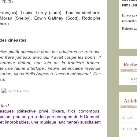
e 2023)
films (s
 François), Louise Leroy (Jade), Tibo Vandenborre
Envoyez v
 Moran (Shelby), Edwin Gaffney (Scott), Rodolphe
rouen@or
ncis)
Retrouvez
des cinéastes
ive plutôt spécialisé dans les adultères se retrouve
n frère jumeau, avec qui il avait coupé les ponts. Il
flambeur défunt, non loin de la frontière franco-
Reche
ite une faune interlope : veuve américaine revenue
marine, vieux Hells Angels à l’accent méridional, flics
aru.
Artic
las !
resques (détective privé, bikers, flics corrompus,
rappelant peu ou prou des personnages de B Dumont,
Girl
 et improbables, une musique lancinante) suscitaient
La Bata