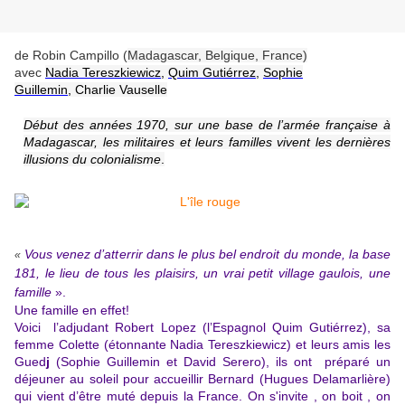
de Robin Campillo (
Madagascar, Belgique, France)
avec
Nadia Tereszkiewicz
,
Quim Gutiérrez
,
Sophie
Guillemin
,
Charlie Vauselle
Début des années 1970, sur une base de l’armée française à
Madagascar, les militaires et leurs familles vivent les dernières
illusions du colonialisme
.
Vous venez d’atterrir dans le plus bel endroit du monde, la base
«
181, le lieu de tous les plaisirs, un vrai petit village gaulois, une
famille
».
Une famille en effet!
Voici l’adjudant Robert Lopez (l’Espagnol Quim Gutiérrez), sa
femme Colette (étonnante
Nadia Tereszkiewicz
) et leurs amis les
Gued
j
(Sophie Guillemin et David Serero), ils ont
préparé un
déjeuner au soleil pour accueillir Bernard (Hugues Delamarlière)
qui vient d’être muté depuis la France. On s'invite , on boit , on