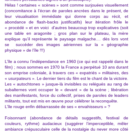
Hélas ! certaines « scènes » sont comme surjouées visuellement
(concomitance à l’écran de paroles ancrées dans le présent, de
leur visualisation immédiate qui donne corps au récit, et
abondance de flash-backs justificatifs) leur itération frôle le
« procédé » et en voici d'autres beaucoup trop explicatives (soit
une table en aragonite ; gros plan sur le plateau, la mère
explique qu'il représente le paysage malgache.... dès lors vont
se succéder des images aériennes sur la « géographie
physique » de l’île !!!)
L’île a connu l’indépendance en 1960 (ce qui est rappelé dans le
film) ; nous sommes en 1970 la France a perpétué 10 ans durant
son emprise coloniale, à travers ces « expatriés » militaires, des
« usurpateurs ». Le dernier tiers du film est le chant de la victoire.
Les « autochtones » jusque-là invisibles ou relégués au rang de
subalternes vont occuper le « devant » de la scène ; libération
des manifestants, force du collectif, prises de paroles de leaders
militants, tout est mis en œuvre pour célébrer la reconquête.
L’île rouge enfin débarrassée de ses « envahisseurs » ?
Foisonnant (abondance de détails suggestifs, festival de
couleurs, rythme) audacieux (suggérer l’imperceptible, mêler
ambiance crépusculaire celle de la nostalgie du never more côté