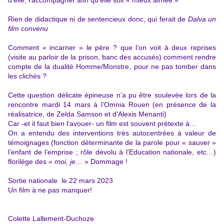
d’elle, l’accompagner afin qu’elle soit « mieux aimée »
Rien de didactique ni de sentencieux donc, qui ferait de
Dalva
un
film convenu
Comment « incarner » le père ? que l’on voit à deux reprises
(visite au parloir de la prison, banc des accusés) comment rendre
compte de la dualité Homme/Monstre, pour ne pas tomber dans
les clichés ?
Cette question délicate épineuse n’a pu être soulevée lors de la
rencontre mardi 14 mars à l’Omnia Rouen (en présence de la
réalisatrice, de Zelda Samson et d'Alexis Menanti)
Car -et il faut bien l’avouer- un film est souvent prétexte à…
On a entendu des interventions très autocentrées à valeur de
témoignages (fonction déterminante de la parole pour « sauver »
l’enfant de l’emprise ; rôle dévolu à l’Education nationale, etc…)
florilège des «
moi, je
… »
Dommage !
Sortie nationale le 22 mars 2023
Un film à ne pas manquer!
Colette Lallement-Duchoze