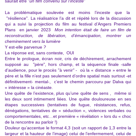
saurait être "
un film convenu sur l'inceste
"
La problématique soulevée est moins l’inceste que la
"résilience". La réalisatrice l’a dit et répété lors de la discussion
qui a suivi la projection du film au festival d’Angers Premiers
Plans en janvier 2023
Mon intention était de faire
un film de
reconstruction, de libération, d’émancipation, montrer un
cheminement vers la lumière
Y est-elle parvenue
?
La réponse est, sans conteste, OUI
Entre le prologue, écran noir, cris de déchirement, arrachement
supposé au "père", hors champ, et la séquence finale -salle
d’audience, pour le procès "à venir" - où la « distance » entre le
père et la fille n’est pas seulement d’ordre spatial mais surtout -et
définitivement- mental-, c’est le chemin parcouru par Dalva qui
« intéresse » la cinéaste.
Une quête de l’existence, plus qu’une quête de sens , même si
les deux sont intimement liées. Une quête douloureuse en ses
étapes successives (tentatives de fugue, résistances, refus,
dénégations, tentatives de « séduction », violences verbales ou
comportementales, etc…et première « révélation » lors du « choc
de la rencontre au parloir !)
Douleur qu’accentue le format 4,3 (soit un rapport de 1,3 entre la
largeur et la hauteur de l’image) celui de l’enfermement, celui de