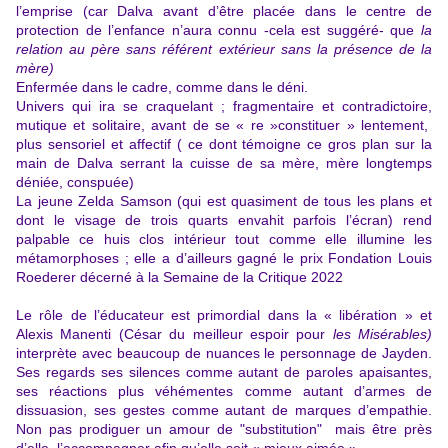
l’emprise (car Dalva avant d’être placée dans le centre de
protection de l’enfance n’aura connu -cela est suggéré- que
la
relation au père
sans référent extérieur sans la présence de la
mère)
Enfermée dans le cadre, comme dans le déni.
Univers qui ira se craquelant ; fragmentaire et contradictoire,
mutique et solitaire, avant de se « re »constituer » lentement,
plus sensoriel et affectif ( ce dont témoigne ce gros plan sur la
main de Dalva serrant la cuisse de sa mère, mère longtemps
déniée, conspuée)
La jeune Zelda Samson (qui est quasiment de tous les plans et
dont le visage de trois quarts envahit parfois l’écran) rend
palpable ce huis clos intérieur tout comme elle illumine les
métamorphoses ; elle a d’ailleurs gagné le prix Fondation Louis
Roederer décerné à la Semaine de la Critique 2022
Le rôle de l’éducateur est primordial dans la « libération » et
Alexis Manenti (César du meilleur espoir pour
les Misérables)
interprète avec beaucoup de nuances le personnage de Jayden.
Ses regards ses silences comme autant de paroles apaisantes,
ses réactions plus véhémentes comme autant d’armes de
dissuasion, ses gestes comme autant de marques d’empathie.
Non pas prodiguer un amour de "substitution" mais être près