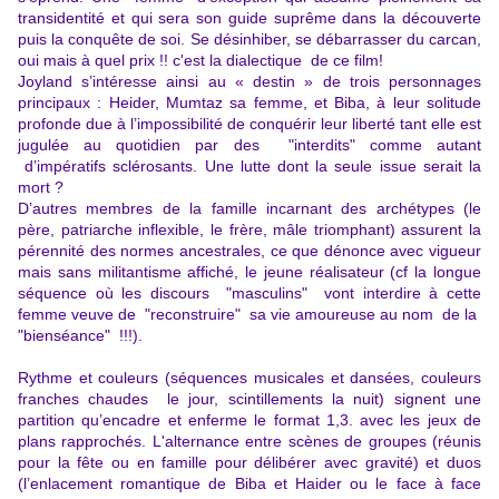
transidentité et qui sera son guide suprême dans la découverte
puis la conquête de soi. Se désinhiber, se débarrasser du carcan,
oui mais à quel prix !! c'est la dialectique de ce film!
Joyland s’intéresse ainsi au « destin » de trois personnages
principaux : Heider, Mumtaz sa femme, et Biba, à leur solitude
profonde due à l’impossibilité de conquérir leur liberté tant elle est
jugulée au quotidien par des "interdits" comme autant
d’impératifs sclérosants. Une lutte dont la seule issue serait la
mort ?
D’autres membres de la famille incarnant des archétypes (le
père, patriarche inflexible, le frère, mâle triomphant) assurent la
pérennité des normes ancestrales, ce que dénonce avec vigueur
mais sans militantisme affiché, le jeune réalisateur (cf la longue
séquence où les discours "masculins" vont interdire à cette
femme veuve de "reconstruire" sa vie amoureuse au nom de la
"bienséance" !!!).
Rythme et couleurs (séquences musicales et dansées, couleurs
franches chaudes le jour, scintillements la nuit) signent une
partition qu’encadre et enferme le format 1,3. avec les jeux de
plans rapprochés. L'alternance entre scènes de groupes (réunis
pour la fête ou en famille pour délibérer avec gravité) et duos
(l’enlacement romantique de Biba et Haider ou le face à face