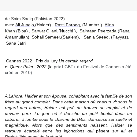
de Saim Sadiq (Pakistan 2022)
avec
Ali Junejo
,(Haider) ,
Rasti Farooq
, (Mumtaz,)
Alina
Khan
(Biba) ,
Sarwat Gilani
,(Nucchi ),
Salmaan Peerzada
(Rana
Amannullah),
Sohail Sameer
,(Saalem),
Sania Saeed
, (Fayyaz),
Sana Jafri
Cannes 2022 : P
rix du jury
Un certain regard
et
Queer Palm 2022
(le
prix LGBT+ du Festival de Cannes a été
créé en 2010)
A Lahore, Haider et son épouse, cohabitent avec la famille de son
frère au grand complet. Dans cette maison où chacun vit sous le
regard des autres, Haider est prié de trouver un emploi et de
devenir père. Le jour où il déniche un petit boulot dans un
cabaret, il tombe sous le charme de Biba, danseuse sensuelle et
magnétique. Alors que des sentiments naissent, Haider se
retrouve écartelé entre les injonctions qui
pèsent
sur lui et
l’irrésistible appel de la liberté.