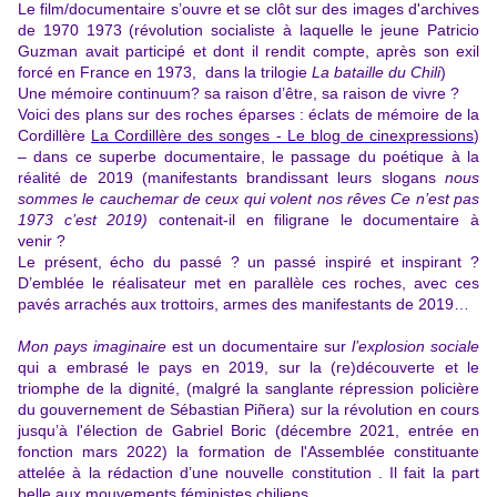
Le film/documentaire s’ouvre et se clôt sur des images d'archives
de 1970 1973 (révolution socialiste à laquelle le jeune Patricio
Guzman avait participé et dont il rendit compte, après son exil
forcé en France en 1973, dans la trilogie
La bataille du Chili
)
Une mémoire continuum? sa raison d’être, sa raison de vivre ?
Voici des plans sur des roches éparses : éclats de mémoire de la
Cordillère
La Cordillère des songes - Le blog de cinexpressions
)
– dans ce superbe documentaire, le passage du poétique à la
réalité de 2019 (manifestants brandissant leurs slogans
nous
sommes le cauchemar de ceux qui volent nos rêves Ce n’est pas
1973 c’est 2019)
contenait-il en filigrane
le documentaire à
venir ?
Le présent, écho du passé ? un passé inspiré et inspirant ?
D’emblée le réalisateur met en parallèle ces roches, avec ces
pavés arrachés aux trottoirs, armes des manifestants de 2019…
Mon pays imaginaire
est un documentaire sur
l’explosion sociale
qui a embrasé le pays en 2019, sur la (re)découverte et le
triomphe de la dignité, (malgré la sanglante répression policière
du gouvernement de Sébastian Piñera) sur la révolution en cours
jusqu’à l'élection de Gabriel Boric (décembre 2021, entrée en
fonction mars 2022) la formation de l'Assemblée constituante
attelée à la rédaction d’une nouvelle constitution . Il fait la part
belle aux mouvements féministes chiliens.