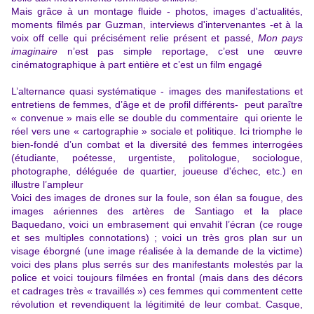
Mais grâce à un montage fluide -
photos, images d'actualités,
moments filmés par Guzman, interviews d'intervenantes -et
à la
voix off celle qui précisément relie présent et passé,
Mon pays
imaginaire
n’est pas simple reportage, c’est une œuvre
cinématographique à part entière et c’est un film engagé
L’alternance quasi systématique - images des manifestations et
entretiens de femmes, d’âge et de profil différents- peut paraître
« convenue » mais elle se double du commentaire qui oriente le
réel vers une « cartographie » sociale et politique. Ici triomphe le
bien-fondé d’un combat et la diversité des femmes interrogées
(étudiante, poétesse, urgentiste, politologue, sociologue,
photographe, déléguée de quartier, joueuse d'échec, etc.) en
illustre l’ampleur
Voici des images de drones sur la foule, son élan sa fougue, des
images aériennes des artères de Santiago et la place
Baquedano, voici un embrasement qui envahit l’écran (ce rouge
et ses multiples connotations) ; voici un très gros plan sur un
visage éborgné (une image réalisée à la demande de la victime)
voici des plans plus serrés sur des manifestants molestés par la
police et voici toujours filmées en frontal (mais dans des décors
et cadrages très « travaillés ») ces femmes qui commentent cette
révolution et revendiquent la légitimité de leur combat. Casque,