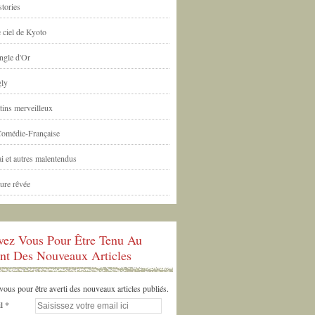
tories
 ciel de Kyoto
ngle d'Or
ly
tins merveilleux
Comédie-Française
i et autres malentendus
ure rêvée
ivez Vous Pour Être Tenu Au
nt Des Nouveaux Articles
us pour être averti des nouveaux articles publiés.
l