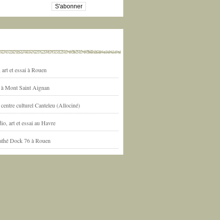
art et essai à Rouen
l à Mont Saint Aignan
centre culturel Canteleu (Allociné)
io, art et essai au Havre
athé Dock 76 à Rouen