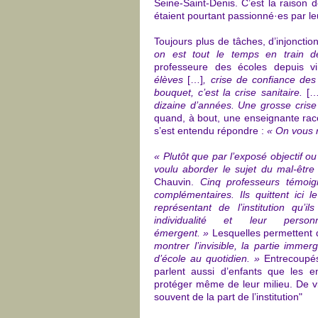
Seine-Saint-Denis. C’est la raison 
étaient pourtant passionné·es par leu
Toujours plus de tâches, d’injonctio
on est tout le temps en train d
professeure des écoles depuis v
élèves
[…]
, crise de confiance des 
bouquet, c’est la crise sanitaire.
[…
dizaine d’années. Une grosse crise q
quand, à bout, une enseignante raco
s’est entendu répondre :
« On vous r
« Plutôt que par l’exposé objectif ou 
voulu aborder le sujet du mal-être 
Chauvin.
Cinq professeurs témoign
complémentaires. Ils quittent ici
représentant de l’institution qu’
individualité et leur perso
émergent. »
Lesquelles permettent 
montrer l’invisible, la partie imme
d’école au quotidien. »
Entrecoupés
parlent aussi d’enfants que les e
protéger même de leur milieu. De vio
souvent de la part de l’institution"