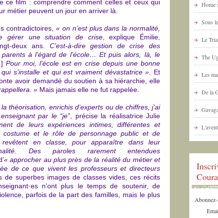
de ce film : comprendre comment celles et ceux qui
Home s
r métier peuvent un jour en arriver là.
Sous le
ns contradictoires,
« on n’est plus dans la normalité,
e gérer une situation de crise
, explique Émilie,
Le Tria
ingt-deux ans.
C’est-à-dire gestion de crise des
parents à l’égard de l’école… Et puis alors, là, le
The Ug
]
Pour moi, l’école est en crise depuis une bonne
ui s’installe et qui est vraiment dévastatrice »
.
Et
Les ma
nte avoir demandé du soutien à sa hiérarchie, elle
appellera. »
Mais jamais elle ne fut rappelée.
De la 
la théorisation, enrichis d’experts ou de chiffres, j’ai
Gavaga
enseignant par le “je”
,
précise la réalisatrice Julie
ent de leurs expériences intimes, différentes et
L'avent
 le costume et le rôle de personnage public et de
ils revêtent en classe, pour apparaître dans leur
nnalité. Des paroles rarement entendues
d’
« approcher au plus près de la réalité du métier et
Inscr
rgée de ce que vivent les professeurs et directeurs
Coura
 de superbes images de classes vides, ces récits
nseignant·es n’ont plus le temps de soutenir, de
lence, parfois de la part des familles, mais le plus
Abonnez-vo
Emai