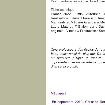
Documentaire réalisé par Julie Cha
Fiche technique
France. 2022. 68 min // Auteure : Ju
Réalisatrice : Julie Chauvin // Im
Mamoudy et Mégane Grandin // Monta
Laure Matthey // Étalonneur : Dav
originale : Vincha // Production : S
Cinq professeurs des écoles de tous
beau, mais aussi de plus dur. De l
au burn-out, jusqu’à la rupture. 
importante crise du recrutement, ce
d’un service public
Médiapart
"En
septembre 2019, Christine R