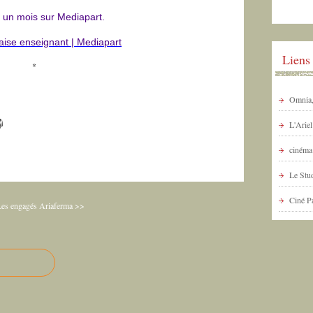
 un mois sur Mediapart.
laise enseignant | Mediapart
Liens
*
Omnia, 
L'Arie
cinéma 
Le Stud
Ciné P
es engagés
Ariaferma >>