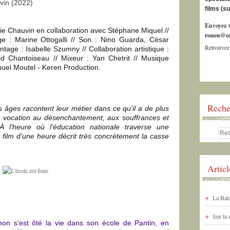
uvin (2022)
films (s
Envoyez v
lie Chauvin en collaboration avec Stéphane Miquel //
rouen@or
age : Marine Ottogalli // Son : Nino Guarda, César
Retrouvez
ge : Isabelle Szumny // Collaboration artistique :
id Chantoiseau // Mixeur : Yan Chetrit // Musique
amuel Moutel - Keren Production.
Reche
 âges racontent leur métier dans ce qu’il a de plus
a vocation au désenchantement, aux souffrances et
À l’heure où l’éducation nationale traverse une
 film d’une heure décrit très concrètement la casse
Artic
La Bata
Sur la
enon
s’est ôté la vie
dans son école de Pantin, en