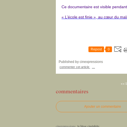
Ce documentaire est visible pendant
« L’école est finie », au cœur du ma
Repost
0
Published by cinexpressions
commenter cet article
…
<< L
commentaires
Ajouter un commentaire
cinexpressions
, le blog cinéphile