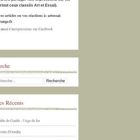
urtout ceux classés Art et Essai).
os articles ou vos réactions à:
artessai-
ange.fr
.
 aussi
Cinexpressions sur Facebook
rche
les Récents
ille de Gaulle : l'Age de fer
 route d'Omaha