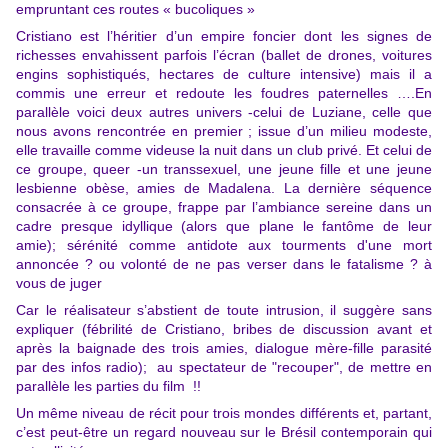
empruntant ces routes « bucoliques »
Cristiano est l’héritier d’un empire foncier dont les signes de
richesses envahissent parfois l’écran (ballet de drones, voitures
engins sophistiqués, hectares de culture intensive) mais il a
commis une erreur et redoute les foudres paternelles ….En
parallèle voici deux autres univers -celui de Luziane, celle que
nous avons rencontrée en premier ; issue d’un milieu modeste,
elle travaille comme videuse la nuit dans un club privé. Et celui de
ce groupe, queer -
un transsexuel, une jeune fille et une jeune
lesbienne obèse, amies de Madalena. La dernière séquence
consacrée à ce groupe, frappe par l’ambiance sereine dans un
cadre presque idyllique (alors que plane le fantôme de leur
amie); sérénité comme antidote aux tourments d'une mort
annoncée ? ou volonté de ne pas verser dans le fatalisme ? à
vous de juger
Car le réalisateur s’abstient de toute intrusion, il suggère sans
expliquer (fébrilité de Cristiano, bribes de discussion avant et
après la baignade des trois amies, dialogue mère-fille parasité
par des infos radio); au spectateur de "recouper", de mettre en
parallèle les parties du film !!
Un même niveau de récit pour trois mondes différents et, partant,
c’est peut-être un regard nouveau sur le Brésil contemporain qui