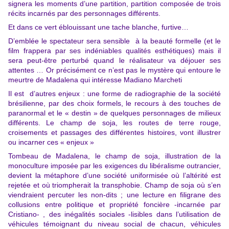
signera les moments d’une partition, partition composée de trois
récits incarnés par des personnages différents.
Et dans ce vert éblouissant une tache blanche, furtive…
D’emblée le spectateur sera sensible à la beauté formelle (et le
film frappera par ses indéniables qualités esthétiques) mais il
sera peut-être perturbé quand le réalisateur va déjouer ses
attentes … Or précisément ce n’est pas le mystère qui entoure le
meurtre de Madalena qui intéresse Madiano Marcheti
Il est d’autres enjeux : une forme de radiographie de la société
brésilienne, par des choix formels, le recours à des touches de
paranormal et le « destin » de quelques personnages de milieux
différents. Le champ de soja, les routes de terre rouge,
croisements et passages des différentes histoires, vont illustrer
ou incarner ces « enjeux »
Tombeau de Madalena, le champ de soja, illustration de la
monoculture imposée par les exigences du libéralisme outrancier,
devient la métaphore d’une société uniformisée où l’altérité est
rejetée et où triompherait la transphobie. Champ de soja où s’en
viendraient percuter les non-dits ; une lecture en filigrane des
collusions entre politique et propriété foncière -incarnée par
Cristiano- , des inégalités sociales -lisibles dans l’utilisation de
véhicules témoignant du niveau social de chacun, véhicules