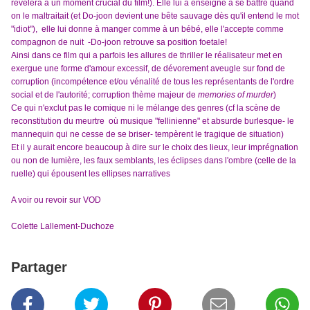
révélera à un moment crucial du film!). Elle lui a enseigné à se battre quand
on le maltraitait (et Do-joon devient une bête sauvage dès qu'il entend le mot
"idiot"), elle lui donne à manger comme à un bébé, elle l'accepte comme
compagnon de nuit -Do-joon retrouve sa position foetale!
Ainsi dans ce film qui a parfois les allures de thriller le réalisateur met en
exergue une forme d'amour excessif, de dévorement aveugle sur fond de
corruption (incompétence et/ou vénalité de tous les représentants de l'ordre
social et de l'autorité; corruption thème majeur de
memories of murder
)
Ce qui n'exclut pas le comique ni le mélange des genres (cf la scène de
reconstitution du meurtre où musique "fellinienne" et absurde burlesque- le
mannequin qui ne cesse de se briser- tempèrent le tragique de situation)
Et il y aurait encore beaucoup à dire sur le choix des lieux, leur imprégnation
ou non de lumière, les faux semblants, les éclipses dans l'ombre (celle de la
ruelle) qui épousent les ellipses narratives
A voir ou revoir sur VOD
Colette Lallement-Duchoze
Partager