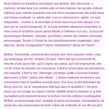
filmé d'abord en travelling ascendant; une femme -être minuscule- y
chemine; arrivée face à la caméra elle se met à danser, des gestes d'abord
imprécis puis comme possédée par une force insoupçonnée elle entre dans
une transe exultante. Le même plan nous le retrouverons -après...un acte
irréparable- comme si le récit était un flash back (nous faire aboutir à ce
plan qui se voulait inaugural). Et la toute dernière séquence emportera la
mère dans le tourbillon d'une danse fébrile à l'intérieur d'un bus où tous les
personnages féminins , dansant, sont filmés comme des ombres chinoises,
personnages floutés à l'instar de ces questionnements suspendus, sans
réponse: danse échappatoire? danse refoulement? danse de l'oubli?
Mother, l'innommée, est présentée comme une mère aimante certes, mais
qui surprotège son fils simplet, Do-joon . Alors dès qu'il est accusé du
meurtre d'une jeune fille, qu'il a signé ses aveux, qu'il est emprisonné, elle
n'a de cesse de prouver son innocence. Il faut la suivre dans ses démarches,
son enquête, il faut la voir interroger, soudoyer, quitte à accuser d'autres
personnes et faire "justice elle-même"...L'amour maternel est devenu une
monomanie folle et mortifère (comme dans
The Host
, le film précédent de
Bong Joon-ho, où le "monstrueux était tapi dans le quotidien"). De gros
plans sur son visage au regard comme hébété disent la douleur et la folie
tout autant qu'ils laissent deviner la brûlure d'un feu intérieur inextinguible
Mother, un personnage duel: aimante et parce qu'aimante, manipulatrice; ne
serait-elle pas responsable de tout? même de l'infirmité de son fils (ce qu'il