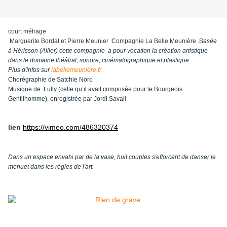
court métrage
Marguerite Bordat et Pierre Meunier
Compagnie La Belle Meunière .B
asée
à Hérisson (Allier) cette compagnie a pour vocation la création artistique
dans le domaine théâtral, sonore, cinématographique et plastique.
Plus d'infos sur
labellemeuniere.fr
Chorégraphie de Satchie Noro
Musique de Lully (celle
qu’il avait composée
pour le Bourgeois
G
entilhomme),
enregistrée par Jordi Savall
lien
https://vimeo.com/486320374
Dans un espace envahi par de la vase, huit couples s'efforcent de danser le
menuet dans les règles de l'art.