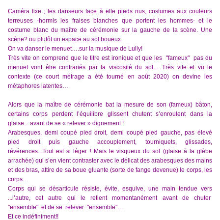
Caméra fixe ; les danseurs face à elle pieds nus, costumes aux couleurs
terreuses -hormis les fraises blanches que portent les hommes- et le
costume blanc du maître de cérémonie sur la gauche de la scène. Une
scène? ou plutôt un espace au sol boueux.
On va danser le menuet….sur la musique de Lully!
Très vite on comprend que le titre est ironique et que les "fameux" pas du
menuet vont être contrariés par la viscosité du sol… Très vite et vu le
contexte (ce court métrage a été tourné en août 2020) on devine les
métaphores latentes…
Alors que la maître de cérémonie bat la mesure de son (fameux) bâton,
certains corps perdent l’équilibre glissent chutent s’enroulent dans la
glaise... avant de se « relever » dignement !
Arabesques, demi coupé pied droit, demi coupé pied gauche, pas élevé
pied droit puis gauche accouplement, tourniquets, glissades,
révérences...Tout est si léger ! Mais le visqueux du sol (glaise à la glèbe
arrachée) qui s’en vient contraster avec le délicat des arabesques des mains
et des bras, attire de sa boue gluante (sorte de fange devenue) le corps, les
corps…
Corps qui se désarticule résiste, évite, esquive, une main tendue vers
...l’autre, cet autre qui le retient momentanément avant de chuter
"ensemble" et de se relever "ensemble"…
Et ce indéfiniment!!