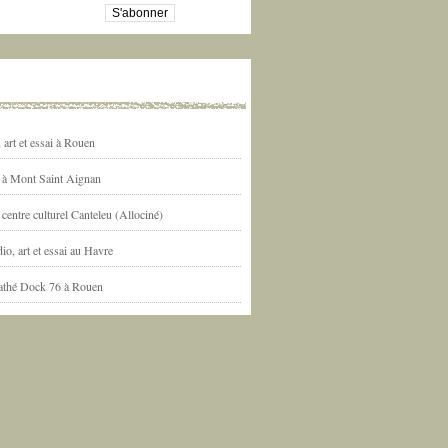
art et essai à Rouen
l à Mont Saint Aignan
centre culturel Canteleu (Allociné)
io, art et essai au Havre
athé Dock 76 à Rouen