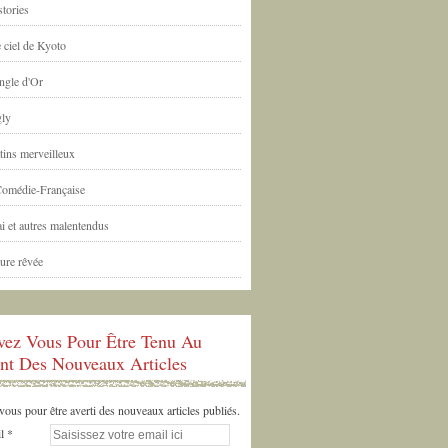
tories
 ciel de Kyoto
ngle d'Or
ly
tins merveilleux
Comédie-Française
i et autres malentendus
ure rêvée
ivez Vous Pour Être Tenu Au
nt Des Nouveaux Articles
us pour être averti des nouveaux articles publiés.
l