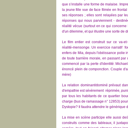
que s’installe une forme de malaise. Impr
la jeune fille vue de face filmée en front
ses réponses ; elles sont relayées par l
réponses qui nous parviennent - destinée
réalité vécue (surtout en ce qui concerne 
d'un dilemme, et qui illustre une sorte de di
Le film entier est construit sur ce va-e
réalité-mensonge. Un exercice narratif fo
enfers de Mia, depuis l'obéissance polie i
de toute barrière morale, en passant par
commencé par la perte d'identité: Michael
énoncé plein de componction. Couple d'aill
mère)
La relation dominant/dominé prévaut dans
d'empathie est sévèrement réprimée, pun
par tous les habitants de ce quartier bou
charge (bus de ramassage n° 12853) pour 
Dystopie? Il faudra attendre le générique de
La mise en scène participe elle aussi de/à
construits comme des tableaux, il juxtap