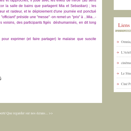
ges et rapprochés, il joue avec les effets de miroir (au sens
or la salle de bains que partagent Mia et Sebastian) ; les
ur et raideur, et le déploiement d'une journée est ponctué
"officiant" préside une "messe" -on remet un "prix" à ...Mia...-
s voisins, des participants figés déshumanisés, en dit long
Liens
x pour exprimer (et faire partager) le malaise que suscite
Omnia, 
L'Arie
cinéma 
Le Stud
Ciné P
erté
Que regarder sur nos écrans... >>