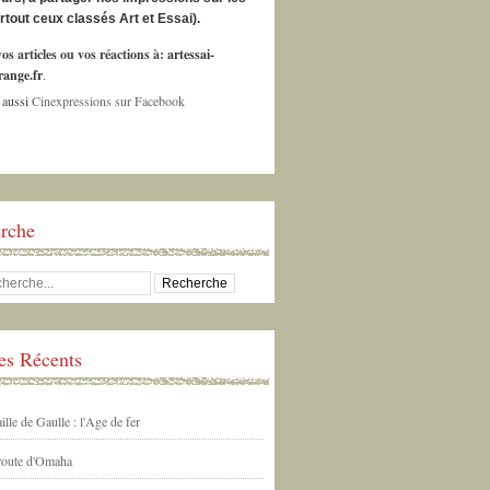
urtout ceux classés Art et Essai).
os articles ou vos réactions à:
artessai-
ange.fr
.
 aussi
Cinexpressions sur Facebook
rche
les Récents
ille de Gaulle : l'Age de fer
 route d'Omaha