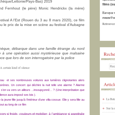
chèque/Lettonie/Pays-Bas) 2019
films (s
nd Fernhout (le père) Monic Hendrickx (la mère)
Envoyez v
rouen@or
festival A l'Est (Rouen du 3 au 8 mars 2020), c
e film
Retrouvez
enu le prix de la mise en scène au festival d'Aubagne
tchèque, débarque dans une famille étrange du nord
Reche
ipe à une opération aussi mystérieuse que malsaine
ce que lors de son interrogatoire par la police
ateau et ses nombreuses voitures aux lumières clignotantes alors
Artic
 sirènes. Un concert qui déchire la nuit telle une alarme ? Alarme
au s’en va vers un ailleurs ...insoupçonné… ? (Une interprétation que
lence aura imposé ses lois ).
La Bata
eune fille jusqu’à l’intérieur d’une villa cossue. Elle y sera fille au
tout au long de ce film
Sur la
s si froids -couleurs et mobilier- à l’ambiance si aseptisée