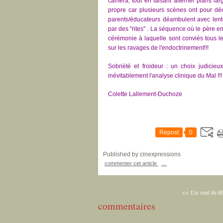
caméra, tout en faisant alterner plans lar
propre car plusieurs scènes ont pour déc
parents/éducateurs déambulent avec lente
par des "rites" . La séquence où le père en 
cérémonie à laquelle sont conviés tous le
sur les ravages de l'endoctrinement!!!
Sobriété et froideur : un choix judicieu
inévitablement l'analyse clinique du Mal !!!
Colette Lallement-Duchoze
Repost
0
Published by cinexpressions
commenter cet article
…
<< Un vent de lib
commentaires