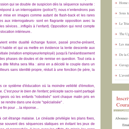
Home s
ession qui se double de suspicion dès la séquence suivante :
al répond à un interrogatoire (police?); nous n’entendrons pas
Sous le
eur mise en images comme autant de flash-back et les rares
s aux interrogateurs- sont en flagrante opposition avec la
Le Tria
les sévices…infligés à l’enfant). Opposition qui rend compte
slocation intérieure..
The Ug
t-vient entre dualité échange fusion, passé proche-présent,
Les ma
rt habile et qui va mettre en évidence la lente descente aux
nitiale (relation employeur/employé) jusqu'à l'anéantissement
De la 
 des phases de doutes et de remise en question. Tout cela a
a dite Misha sera Mia : ainsi en a décidé le couple dans un
Gavaga
eurs sans identité propre, réduit à une fonction (le père, la
L'avent
 ce système d'éducation où la moindre velléité d'émotion,
ie.
C'est pour le bien de l'enfant;
précepte sacro-saint partagé
rgeois où les enfants "robotisés" sont chaque matin pris en
Inscr
se rendre dans une école "spécialisée" .
Coura
 fin pour ....la réponse...
Abonnez-vo
 cet étrange malaise. Le cinéaste privilégie les plans fixes,
ose souvent des séquences statiques en évitant les jeux de
Emai