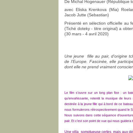
De Michal Hogenauer (République t
avec Eliska Krenkova (Mia) Roela
Jacob Jutte (Sebastian)
Présenté en sélection officielle au 
(Tiché doteky - titre original) a obt
(30 mars - 4 avril 2020)
Une jeune fille au pair, d'origine 
de l'Europe. Fascinée, elle partic
dont elle ne prend vraiment conscien
Le film s’ouvre sur un long plan fixe : un b
qu’envahissante, retentit la musique de leurs
destinée à la jeune fille qui à bord de ce bate
nous formulerons rétrospectivement quand le Si
Nous suivons dans cette séquence d’ouverture la j
pair. Et c’est son point de vue qui nous guidera 
Une villa somptueuse certes mais aux décor