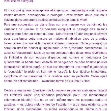
local cité en exergue)
Et il est vrai qu’une atmosphère étrange quasi fantomatique -qui rappelle
Winter brothers
-enveloppera le prologue : cette voiture noire que nous
suivons dans une brume épaisse avant sa chute dans le vide!!
Puis une succession de plans fixes sur une masure vue de loin où les
variations de lumière et de couleurs évoquent le passage des saisons
semble faire écho au temps du deuil. Dès l’instant où des engins s’activent
pour transformer cette masure en maison d’habitation avec de grandes
baies vitrées (comme si le paysage extérieur devenait l’hôte privilégié) on
serait en droit de penser qu’Ingimundur -le veuf, taciturne commissaire- lui
aussi se "reconstruit". Mais un carton contenant des documents révélateurs
de l’infidélité de son épouse disparue, agit comme un détonateur (ce
qu’accentue la bande son). Assoiffé de vengeance ce
père homme policier
(identité qu’il décline auprès de son psy) entreprend une enquête, débusque
le "coupable" le piste, et irait même jusqu’à le tuer (justice immanente,
symptôme d’une paranoïa) Et la relation avec sa petite-fille Salka -qu’il
adore- en est contaminée….avant une forme de « sursaut » final
Certes le réalisateur (plasticien de formation) soigne les ambiances répartit
les lumières (avec une tendance prononcée pour une monochronie
cotonneuse bleutée). Certes ce qu’il intègre dans les paysages rudes et
austères – les objets métonymies de l’accident – a de toute évidence une
fonction sinon symbolique du moins métaphorique de même qu'à un