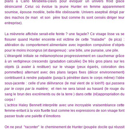
plans à Carlo Mirabella-Davis pour évoquer un univers froid glacé
désincarné .Celui où évolue la jeune Hunter en femme apparemment
soumise, épouse modèle, belle-fille obéissante. Univers aseptisé dirigé par
des machos (le mari et son père tout comme ils sont censés diriger leur
entreprise).
La mièvrerie affichée serait-elle feinte ? une façade?
Ce visage lisse va se
fissurer quand Hunter enceinte est victime de cette "maladie" (le pica) :
altération du comportement alimentaire avec ingestion compulsive d’objets
pour le moins incongrus (et dangereux) : une bille, une punaise, une pile.
L’étrangeté initiale se métamorphose progressivement en cauchemar grâce
à un vertigineux crescendo (gradation calculée) De très gros plans sur les
objets (à avaler à restituer) sur le visage (yeux égarés, coloration des
pommettes) alternant avec des plans larges fixes (décor environnement)
contribuent à rendre palpable (jusqu’à pénétrer dans le corps même) l’idée
sous-jacente : celle d’une délivrance (le mal vient de si loin!!!) qui
passera
par le corps par la matière;
et rien ne sera laissé au hasard (le rouge du
sang le brun des excréments ou de la terre ) dans cette (ré)appropriation du
corps !
L'actrice Haley Bennett interprète avec une incroyable vraisemblance cette
femme-enfant à la voix fluette tout comme les expressions de son visage font
passer toute une palette d’émotions
On ne peut "raconter" le cheminement de Hunter (poupée docile qui réussit