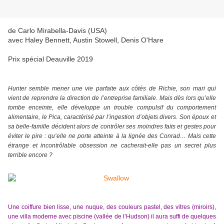
de Carlo Mirabella-Davis (USA)
avec Haley Bennett, Austin Stowell, Denis O'Hare
Prix spécial Deauville 2019
Hunter semble mener une vie parfaite aux côtés de Richie, son mari qui
vient de reprendre la direction de l’entreprise familiale. Mais dès lors qu’elle
tombe
enceinte, e
lle développe un trouble compulsif du comportement
alimentaire, le Pica, caractérisé par l’ingestion d’objets divers. Son époux et
sa belle-famille décident alors de contrôler ses moindres faits et gestes pour
éviter le pire : qu’elle ne porte atteinte à la lignée des Conrad… Mais cette
étrange et incontrôlable obsession ne cacherait-elle pas un secret plus
terrible encore ?
Une coiffure bien lisse, une nuque, des couleurs pastel, des vitres (miroirs),
une villa moderne avec piscine (vallée de l’Hudson) il aura suffi de quelques