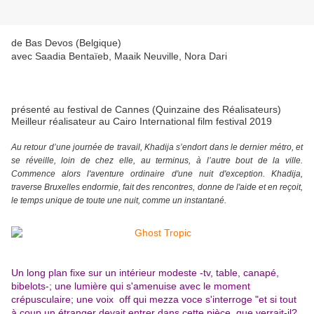
de Bas Devos (Belgique)
avec Saadia Bentaïeb, Maaik Neuville, Nora Dari
présenté au festival de Cannes (Quinzaine des Réalisateurs)
Meilleur réalisateur au Cairo International film festival 2019
Au retour d’une journée de travail, Khadija s’endort dans le dernier métro, et
se réveille, loin de chez elle, au terminus, à l’autre bout de la ville.
Commence alors l'aventure ordinaire d'une nuit d'exception. Khadija,
traverse Bruxelles endormie, fait des rencontres, donne de l'aide et en reçoit,
le temps unique de toute une nuit, comme un instantané.
Un long plan fixe sur un intérieur modeste -tv, table, canapé,
bibelots-; une lumière qui s'amenuise avec le moment
crépusculaire; une voix off qui mezza voce s'interroge "et si tout
à coup un étranger devait entrer dans cette pièce, que verrait-il?