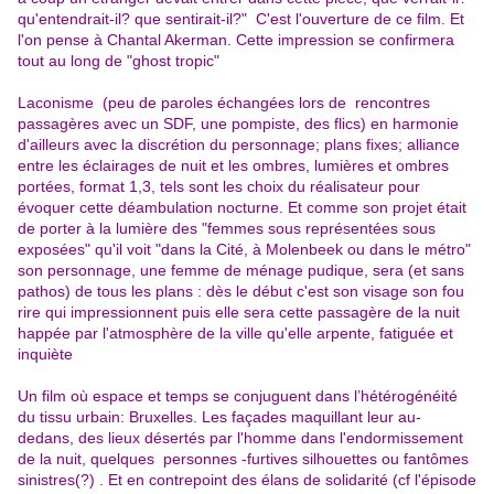
qu'entendrait-il? que sentirait-il?" C'est l'ouverture de ce film. Et
l'on pense à Chantal Akerman. Cette impression se confirmera
tout au long de "ghost tropic"
Laconisme (peu de paroles échangées lors de rencontres
passagères avec un SDF, une pompiste, des flics) en harmonie
d'ailleurs avec la discrétion du personnage; plans fixes; alliance
entre les éclairages de nuit et les ombres, lumières et ombres
portées, format 1,3, tels sont les choix du réalisateur pour
évoquer cette déambulation nocturne. Et comme son projet était
de porter à la lumière des "femmes sous représentées sous
exposées" qu'il voit "dans la Cité, à Molenbeek ou dans le métro"
son personnage, une femme de ménage pudique, sera (et sans
pathos) de tous les plans : dès le début c'est son visage son fou
rire qui impressionnent puis elle sera cette passagère de la nuit
happée par l'atmosphère de la ville qu'elle arpente, fatiguée et
inquiète
Un film où espace et temps se conjuguent dans l’hétérogénéité
du tissu urbain: Bruxelles. Les façades maquillant leur au-
dedans, des lieux désertés par l'homme dans l'endormissement
de la nuit, quelques personnes -furtives silhouettes ou fantômes
sinistres(?) . Et en contrepoint des élans de solidarité (cf l'épisode