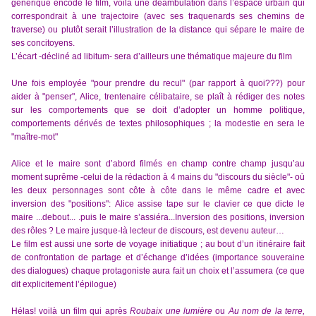
générique encode le film, voilà une déambulation dans l’espace urbain qui
correspondrait à une trajectoire (avec ses traquenards ses chemins de
traverse) ou plutôt serait l’illustration de la distance qui sépare le maire de
ses concitoyens.
L’écart -décliné ad libitum- sera d’ailleurs une thématique majeure du film
Une fois employée "pour prendre du recul" (par rapport à quoi???) pour
aider à "penser", Alice, trentenaire célibataire, se plaît à rédiger des notes
sur les comportements que se doit d’adopter un homme politique,
comportements dérivés de textes philosophiques ; la modestie en sera le
"maître-mot"
Alice et le maire sont d’abord filmés en champ contre champ jusqu’au
moment suprême -celui de la rédaction à 4 mains du "discours du siècle"- où
les deux personnages sont côte à côte dans le même cadre et avec
inversion des "positions": Alice assise tape sur le clavier ce que dicte le
maire ...debout... .puis le maire s’assiéra...Inversion des positions, inversion
des rôles ? Le maire jusque-là lecteur de discours, est devenu auteur…
Le film est aussi une sorte de voyage initiatique ; au bout d’un itinéraire fait
de confrontation de partage et d’échange d’idées (importance souveraine
des dialogues) chaque protagoniste aura fait un choix et l’assumera (ce que
dit explicitement l’épilogue)
Hélas! voilà un film qui après
Roubaix
une lumière
ou
Au nom de la terre,