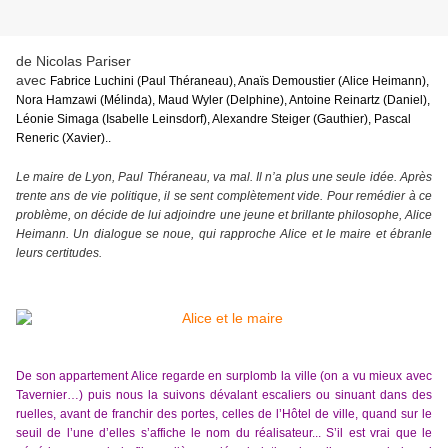
de Nicolas Pariser
avec
Fabrice Luchini (Paul Théraneau), Anaïs Demoustier (Alice Heimann),
Nora Hamzawi (Mélinda), Maud Wyler (Delphine), Antoine Reinartz (Daniel),
Léonie Simaga (Isabelle Leinsdorf), Alexandre Steiger (Gauthier), Pascal
Reneric (Xavier)..
Le maire de Lyon, Paul Théraneau, va mal. Il n’a plus une seule idée. Après
trente ans de vie politique, il se sent complètement vide. Pour remédier à ce
problème, on décide de lui adjoindre une jeune et brillante philosophe, Alice
Heimann. Un dialogue se noue, qui rapproche Alice et le maire et ébranle
leurs certitudes.
De son appartement Alice regarde en surplomb la ville (on a vu mieux avec
Tavernier…) puis nous la suivons dévalant escaliers ou sinuant dans des
ruelles, avant de franchir des portes, celles de l’Hôtel de ville, quand sur le
seuil de l’une d’elles s’affiche le nom du réalisateur... S’il est vrai que le