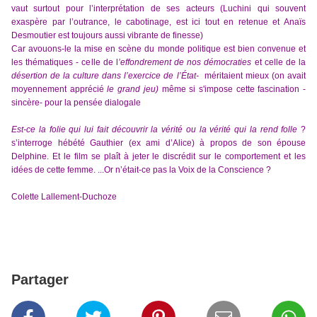
vaut surtout pour l’interprétation de ses acteurs (Luchini qui souvent
exaspère par l’outrance, le cabotinage, est ici tout en retenue et Anaïs
Desmoutier est toujours aussi vibrante de finesse)
Car avouons-le la mise en scène du monde politique est bien convenue et
les thématiques - celle de l
’effondrement de nos démocraties
et celle de la
désertion de la culture dans l’exercice de l’État-
méritaient mieux (on avait
moyennement apprécié
le grand jeu)
même
si s'impose cette fascination -
sincère- pour la pensée dialogale
Est-ce la folie qui lui fait découvrir la vérité ou la vérité qui la rend folle
?
s’interroge hébété Gauthier (ex ami d’Alice) à propos de son épouse
Delphine. Et le film se plaît à jeter le discrédit sur le comportement et les
idées de cette femme. ...Or n’était-ce pas la Voix de la Conscience ?
Colette Lallement-Duchoze
Partager