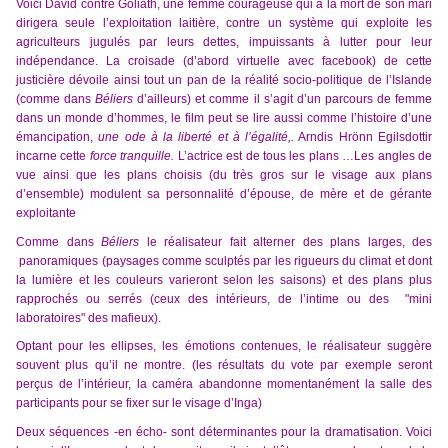
Voici
David
contre Goliath, une femme courageuse qui à la mort de son mari
dirigera seule
l’exploitation laitière, contre
un système qui exploite les
agriculteurs
jugulés par leurs dettes,
impuissants à lutter pour leur
indépendance.
La c
roisade
(d’abord virtuelle avec facebook)
de cette
justicière
dévoil
e ainsi tout
un pan de la réalité socio-politique de l’Islande
(comme dans
Béliers
d’ailleurs)
et comme il s’agit d’
un parcours de femme
dans un monde d’hommes, le film peut se lire aussi comme l’histoire d’une
émancipation,
une ode à la liberté et à l’égalité,.
Arndis Hrönn Egilsdottir
incarne
cette
force tranquille.
L
’actrice est
de tous les plans …
L
es angles de
vue ainsi que les plans choisis (du très gros
sur le
visage aux plans
d’ensemble
) modulent sa personnalité d’épouse, de mère et de gérante
exploitante
Comme dans
Béliers
l
e réalisateur fait alterner des plans larges, des
panoramiques (
paysages comme
sculptés par les rigueurs du climat et dont
la lumière et les couleurs varieront selon les saisons) et des plans plus
rapprochés ou serrés (ceux des intérieurs, de l’intime ou des "mini
laboratoires" des mafieux).
Optant pour les ellipses, les émotions contenues, le réalisateur suggère
souvent plus qu’il ne montre. (les résultats du vote par exemple seront
perçus de l’intérieur, la caméra abandonne momentanément la salle des
participants pour se fixer sur le visage d’Inga)
Deux séquences -en écho- sont déterminantes pour la dramatisation. Voici