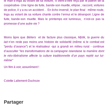
le mari d’Inga au volant de sa voiture, -il vient d’être reçu par le patron de la
coopérative- Une ligne de fuite, bande-son muette, ellipse ; raccord, voitures
de police, il y a eu un accident…
En écho inversé,
le
p
lan final : même route,
Inga au volant de sa voiture chante contre l’ennui et le désespoi
r.
L
igne
de
fuite, bande-son muette.
Mais le printemps est lumineux,
n’est-ce
pas
la
promesse d’une autre vie ?
Moins âpre que
Béliers
et de facture plus classique,
Mjölk, la guerre du
lait
n’en reste pas moins une histoire de solidarité (même s
i le combat
est
"perdu d’avance")
et le réalisateur
-
qui a grandi en milieu rural
-
continue
d’ausculter "
l
es transformations de la campagne islandaise la manière dont
le néo-libéralisme affecte la culture traditionnelle d’un pays replié sur lui-
même"
Un film à voir, assurément !
Colette Lallement-Duchoze
Partager