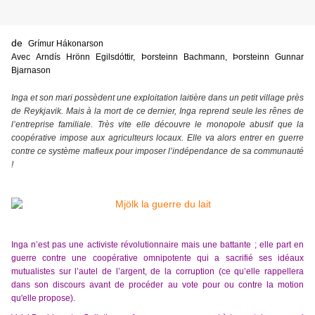
de
Grímur Hákonarson
Avec
Arndís Hrönn Egilsdóttir
,
Þorsteinn Bachmann
,
Þorsteinn Gunnar
Bjarnason
Inga et son mari possèdent une exploitation laitière dans un petit village près
de Reykjavik. Mais à la mort de ce dernier, Inga reprend seule les rênes de
l’entreprise familiale. Très vite elle découvre le monopole abusif que la
coopérative impose aux agriculteurs locaux. Elle va alors entrer en guerre
contre ce système mafieux pour imposer l’indépendance de sa communauté
!
Inga n’est pas une activiste
révolutionnaire
mais
une battante ;
elle part en
guerre
contre une coopérative omnipotente qui a sacrifié ses idéaux
mutualistes sur l’autel de l’argent, de la corruption (
ce qu’elle rappellera
dans
son
discours avant
de procéder au vote pour ou contre la motion
qu'elle propose
).