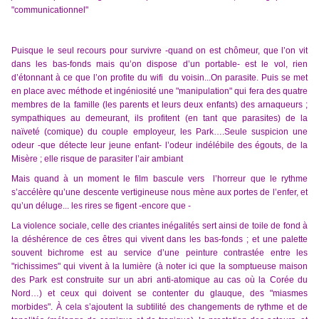
"communicationnel"
Puisque le seul recours pour survivre -quand on est chômeur, que l’on vit
dans les bas-fonds mais qu’on dispose d’un portable- est le vol, rien
d’étonnant à ce que l’on profite du wifi du voisin...On parasite. Puis se met
en place avec méthode et ingéniosité une "manipulation" qui fera des quatre
membres de la famille (les parents et leurs deux enfants) des arnaqueurs ;
sympathiques au demeurant, ils profitent (en tant que parasites) de la
naïveté (comique) du couple employeur, les Park….Seule suspicion une
odeur -que détecte leur jeune enfant- l’odeur indélébile des égouts, de la
Misère ; elle risque de parasiter l’air ambiant
Mais quand à un moment le film bascule vers
l’horreur que le rythme
s’accélère qu’une descente vertigineuse nous mène aux portes de l’enfer, et
qu’un déluge... les rires se figent -encore que -
La violence sociale, celle des criantes inégalités sert ainsi de toile de fond à
la déshérence de ces êtres qui vivent dans les bas-fonds ; et une palette
souvent bichrome est au service d’une peinture contrastée entre les
"richissimes" qui vivent à la lumière (à noter ici que la somptueuse maison
des Park est construite sur un abri anti-atomique au cas où la Corée du
Nord…) et ceux qui doivent se contenter du glauque, des "miasmes
morbides". À cela s’ajoutent la subtilité des changements de rythme et de