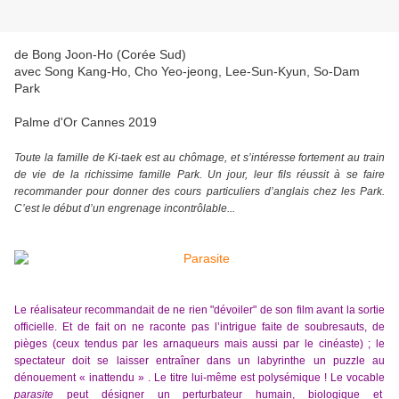
de Bong Joon-Ho (Corée Sud)
avec Song Kang-Ho, Cho Yeo-jeong, Lee-Sun-Kyun, So-Dam
Park
Palme d'Or Cannes 2019
Toute la famille de Ki-taek est au chômage, et s’intéresse fortement au train
de vie de la richissime famille Park. Un jour, leur fils réussit à se faire
recommander pour donner des cours particuliers d’anglais chez les Park.
C’est le début d’un engrenage incontrôlable...
Le réalisateur recommandait de ne rien "dévoiler" de son film avant la sortie
officielle. Et de fait on ne raconte pas l’intrigue faite de soubresauts, de
pièges (ceux tendus par les arnaqueurs mais aussi par le cinéaste) ; le
spectateur doit se laisser entraîner dans un labyrinthe un puzzle au
dénouement « inattendu » . Le titre lui-même est polysémique ! Le vocable
parasite
peut désigner un perturbateur humain, biologique et