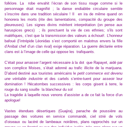
folklore. La robe envahit l’écran de son tissu rouge comme si le
personnage était magnifié ; la danse endiablée circulaire semble
s’inscrire dans une tradition séculaire ! Il en ira de même quand on
honorera les morts (rite des lamentations, compacité du groupe des
pleureuses). Les signes divins méritent interprétation (on pense aux
haruspices grecs) ; ils ponctuent la vie de ces ethnies; s'ils sont
maléfiques, c'est que la transmission des valeurs a échoué!. L’honneur
bafoué (l’intrépide Léonidas s’est comporté en malotrus envers la fille
d’Anibal chef d’un clan rival) exige réparation. La guerre déclarée entre
clans est à l’image de celle qui oppose les trafiquants.
C’était pour amasser l’argent nécessaire à la dot que Rapayet, aidé par
son complice Moises, s’était adonné au trafic illicite de la marijuana.
D’abord destiné aux touristes américains le
petit commerce est devenu
une véritable industrie
et des cartels s’entre-tuent pour asseoir leur
domination ! Hécatombes successives : les corps gisent à terre, le
rouge du sang souille la blancheur du sol
La tragédie à laquelle nous venons d’assister a de ce fait la force d’un
apologue!
Vastes étendues désertiques (Guajira), panache de poussière au
passage des voitures en service commandé, ciel strié de vols
d’oiseaux ou lacéré de lambeaux noirâtres, plans rapprochés sur un