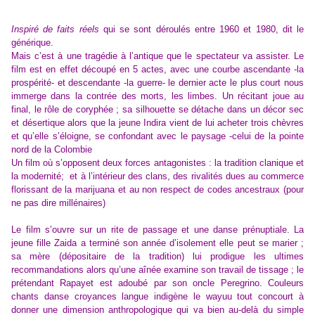
Inspiré de faits réels
qui se sont déroulés entre 1960 et 1980, dit le
générique.
Mais c’est à une tragédie à l’antique que le spectateur va assister. Le
film est en effet découpé en 5 actes, avec une courbe ascendante -la
prospérité- et descendante -la guerre- le dernier acte le plus court nous
immerge dans la contrée des morts, les limbes. Un récitant joue au
final, le rôle de coryphée ; sa silhouette se détache dans un décor sec
et désertique alors que la jeune Indira vient de lui acheter trois chèvres
et qu’elle s’éloigne, se confondant avec le paysage -celui de la pointe
nord de la Colombie
Un film où s’opposent deux forces antagonistes : la tradition clanique et
la modernité; et à l’intérieur des clans, des rivalités dues au commerce
florissant de la marijuana et au non respect de codes ancestraux (pour
ne pas dire millénaires)
Le film s’ouvre sur un rite de passage et une danse prénuptiale. La
jeune fille Zaida a terminé son année d’isolement elle peut se marier ;
sa mère (dépositaire de la tradition) lui prodigue les ultimes
recommandations alors qu’une aînée examine son travail de tissage ; le
prétendant Rapayet est adoubé par son oncle Peregrino. Couleurs
chants danse croyances langue indigène le wayuu tout concourt à
donner une dimension anthropologique qui va bien au-delà du simple