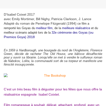
D'Isabel Coixet 2017
avec Emily Mortimer, Bill Nighy, Patricia Clarkson, J. Lance
Adapté du roman de Penelope Fitzgerald (1994) c
e film a
remporté les Goyas du
meilleur film
, de la
meilleure réalisatrice
et du
s (ou
meilleur scénario adapté lors de la
32e cérémonie des Go
ya
Premios Goya) 2018
En 1959 à Hardborough, une bourgade du nord de l’Angleterre, Florence
Green, décide de racheter The Old House, une bâtisse désaffectée
pour y ouvrir sa librairie. Lorsqu’elle se met à vendre le sulfureux roman
de Nabokov, Lolita, la communauté sort de sa torpeur et manifeste une
férocité insoupçonnée.
C’est un très beau film à déguster pour les fêtes que nous offre la
réalisatrice espagnole Isabel Coixtet.
Film romanesque à souhait, délicat, attachant, profond, avec un