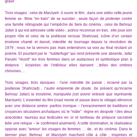
gravir
Trois visages
:
celui de Marziyeh -il ouvre le film ; dans une vidéo cette jeune
femme se filme "en train" de se suicider ; seule façon de protester contre
une famille rétrograde qui l’empêche de faire du cinéma ; celui de Behnaz
Jafari à qui est adressée cette vidéo ; actrice reconnue en Iran, elle joue son
propre rôle et celui de la poétesse recluse
Shahrzad
,
icône d’un certain
érotisme chanté
et dansé, interdite de tournage depuis la révolution de
1979 ;
nous
ne la verrons pas mais entendrons sa voix au final
récitant un
poème. Et pourtant par
le
"subterfuge"
qui rend présente une absente,
Jafar
Panahi "
réunit"
les trois femmes dans un audacieux et symbolique plan à
distance : éclairées de l’intérieur elles dansent ...telles des ombres
chinoises….
Trois visages, trois époques :
l’une interdite
(
le passé ;
incarné par la
poétesse Sha
h
rzad
)
, l’autre empreinte de doute,
(le présent qu’incarne
Behnaz Jafari)
la troisième, manipulée (
cet avenir entravé
que
représente
Marziyeh
).
L’essentiel du film (road movie et pause dans le village) dénonce
avec une distance amère -parfois ironique – l’enracinement de traditions et
croyances séculaires archaïques où le "mâle"
règne en despote ! (les deux
anecdotes -taureau aux testicules en or et lambeau de prépuce
sacralisé
telle une relique – le confirment aisément
).
A cette domination, le réalisateur
oppose avec "amour' les visages de
f
emmes … de.. et du cinéma.
Dans le
dernier plan, Behnaz et Marziyeh marchent côte à côte ; inspirées et