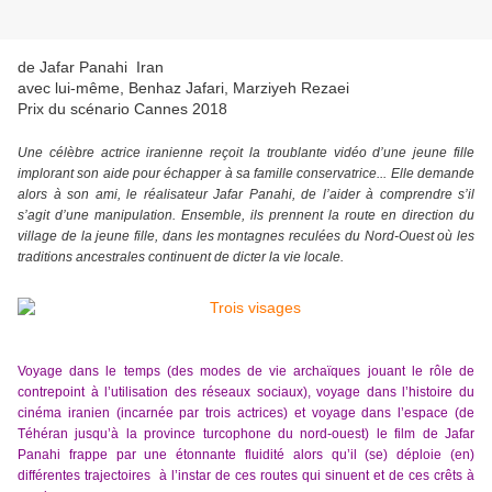
de Jafar Panahi Iran
avec lui-même, Benhaz Jafari, Marziyeh Rezaei
Prix du scénario Cannes 2018
Une célèbre actrice iranienne reçoit la troublante vidéo d’une jeune fille
implorant son aide pour échapper à sa famille conservatrice... Elle demande
alors à son ami, le réalisateur Jafar Panahi, de l’aider à comprendre s’il
s’agit d’une manipulation. Ensemble, ils prennent la route en direction du
village de la jeune fille, dans les montagnes reculées du Nord-Ouest où les
traditions ancestrales continuent de dicter la vie locale.
Voyage dans le temps (des modes de vie archaïques jouant le rôle de
contrepoint à l’utilisation des réseaux sociaux), voyage dans l’histoire du
cinéma iranien (incarnée par trois actrices) et voyage dans l’espace (de
Téhéran jusqu’à la province turcophone du nord-ouest) le film de Jafar
Panahi frappe par une étonnante fluidité
alors qu’il (se) déploie (en)
différentes trajectoires à l’instar de ces routes qui sinuent et de ces crêts à