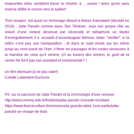
inspirantes elles semblent tracer le chemin à ….suivre ! alors qu'en sens
inverse défile le convoi vers la saillie!!
T
rois visages
est aussi
un hommage
vibrant
à Abbas Kiarostami
(décédé en
2016)
: Jafar Panahi comme dans
Taxi Téhéran
joue son propre rôle
au
volant d’une voiture
devenue par nécessité et métaphore un studio
d’enregistrement; il a
accepté d’accompagner Behnaz Jafari "vérifier" si la
vidéo n’est pas
une
manipulation ; et dans le road movie qui les mène
jusqu’au nord ouest
de l’Iran,
il filme
les
paysages
et
les routes sinueuses à
la manière de
celui qu’il vénère, (c
f au
travers des oliviers, le goût de la
cerise
Ne fut-il pas son assistant et coscénariste? )
U
n film étonnant (à ne pas rater!)
Colette Lallement-Duchoze
PS sur le parcours de Jafar Panahi et la chronologie d'une censure
http://www.cinema.arte.tv/fr/article/jafar-panahi-cineaste-resistant
https://www.franceculture.fr/emissions/la-grande-table-1ere-partie/jafar-
panahi-un-visage-de-liran