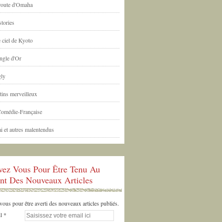
 route d'Omaha
tories
 ciel de Kyoto
ngle d'Or
ly
tins merveilleux
Comédie-Française
i et autres malentendus
ivez Vous Pour Être Tenu Au
nt Des Nouveaux Articles
us pour être averti des nouveaux articles publiés.
l