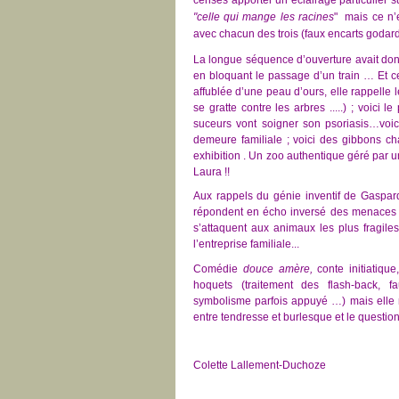
censés apporter un éclairage particulier su
"celle qui mange les racines
" mais ce n’e
avec chacun des trois (faux encarts godar
La longue séquence d’ouverture avait donn
en bloquant le passage d’un train … Et ce
affublée d’une peau d’ours, elle rappelle
se gratte contre les arbres .....) ; voic
suceurs vont soigner son psoriasis…voici
demeure familiale ; voici des gibbons ch
exhibition . Un zoo authentique géré par u
Laura !!
Aux rappels du génie inventif de Gasp
répondent en écho inversé des menaces qu
s’attaquent aux animaux les plus fragiles
l’entreprise familiale...
Comédie
douce amère,
conte initiatique,
hoquets (traitement des flash-back, 
symbolisme parfois appuyé …) mais elle 
entre tendresse et burlesque et le questio
Colette Lallement-Duchoze