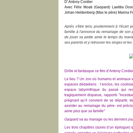
D' Antony Cordier
Avec Félix Moati (Gaspard) Laetitia Dosc
Johan Heldenberg (Max le père) Marina Foï
Après s'être tenu prudemment à l'écart p
famille à l'annonce du remariage de son 
de jouer sa petite amie le temps du mariag
ses parents et y retrouver les singes et les f
Drôle et fantasque ce film d’Antony Cordier
Le lieu ? Un zoo où humains et animaux v
espaces dédaléens : l’enclos, les couliss
espace labyrinthique du passé qui res
tragiquement disparue, rapports "incestu
prégnant qu’il convient de se départir, d
assister au remariage du père- est précisé
aime plus que sa famille"
Gaspard va au mariage
ou les
derniers jou
Les trois chapitres (suivis d’un épilogue) 