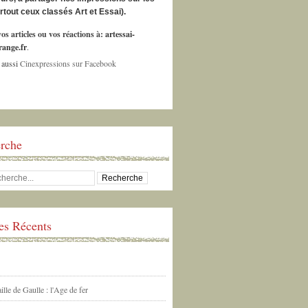
urtout ceux classés Art et Essai).
os articles ou vos réactions à:
artessai-
ange.fr
.
 aussi
Cinexpressions sur Facebook
rche
les Récents
ille de Gaulle : l'Age de fer