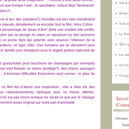
r "
la petite amie imaginaire" " l’homme d’une seule femme",
Sur la
st que trompe-l’oeil…le spectateur s'étant déjà "familiarisé"
diens?)
Home s
é le ton: des zadistes(?) menottés sur des rails manifestent
Sous le
 pseudo déraillement va encoder tout le film. Voici Coline :
 le personnage de
"peau d’âne"
(telle une ursidée elle renifle,
Le Tria
i le père qui se plonge nu dans un aquarium où des poissons
 un jeune tigre qui arpente avec aisance l’intérieur de la
The Ug
anteurs, un tapir câlin. Des humains qui se dénudent sans
ne famille (zoo miniature) sous le regard parfois halluciné de
Les ma
ard (parachutes pour bouchons de champagne par exemple)
De la 
i vont fissurer ce milieu (protégé?): des chiens sauvages
 ; d’énormes difficultés financières vont sonner le glas de
Gavaga
ce film est d’abord une respiration ; elle a bien sûr des
faux rebondissements, épilogue plus ou moins attendu,
Inscr
n’en est pas moins tonique ne serait-ce que par le
mariage
nnement assez original sur notre part d’animalité
Coura
Abonnez-vo
Emai