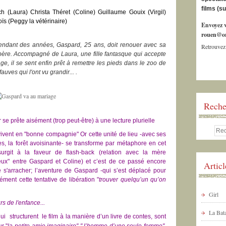
films (s
h (Laura) Christa Théret (Coline) Guillaume Gouix (Virgil)
s (Peggy la vétérinaire)
Envoyez v
rouen@or
endant
des années, Gaspard, 25 ans, doit renouer avec sa
Retrouvez
père. Accompagné de Laura, une fille fantasque qui accepte
e, il se sent enfin prêt à remettre les pieds dans le zoo de
auves qui l'ont vu grandir... .
Reche
 se prête aisément (trop peut-être) à une lecture plurielle
ivent en "bonne compagnie" Or cette unité de lieu -avec ses
es, la forêt avoisinante- se transforme par métaphore en cet
urgit à la faveur de flash-back (relation avec la mère
eux" entre Gaspard et Coline) et c’est de ce passé encore
Artic
e s'arracher; l’aventure de Gaspard -qui s’est déplacé pour
ment cette tentative de libération "
trouver quelqu’un qu’on
Girl
rs de l'enfance...
La Bata
qui structurent le film à la manière d’un livre de contes, sont