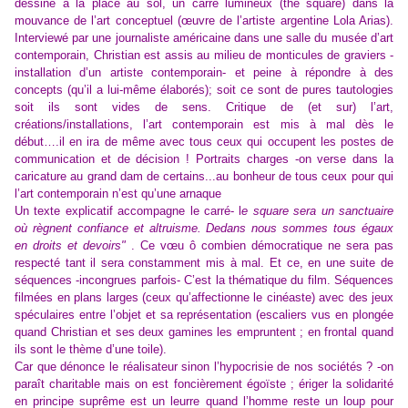
dessine à la place au sol, un carré lumineux (the square) dans la
mouvance de l’art conceptuel (œuvre de l’
artiste argentine Lola Arias
)
.
Interviewé par une journaliste américaine dans une salle du musée d’art
contemporain, Christian est assis au milieu de monticules de graviers -
installation d’un artiste contemporain- et peine à répondre à des
concepts (qu’il a lui-même élaborés); soit ce sont de pures tautologies
soit ils sont vides de sens. Critique de (et sur) l’art,
créations/installations, l’art contemporain est mis à mal dès le
début….il en ira de même avec tous ceux qui occupent les postes de
communication et de décision ! Portraits charges -on verse dans la
caricature au grand dam de certains...au bonheur de tous ceux pour qui
l’art contemporain n’est qu’une arnaque
Un texte explicatif accompagne le carré- l
e square sera un sanctuaire
où règnent confiance et altruisme. Dedans nous sommes tous égaux
en droits et devoirs"
. Ce vœu ô combien démocratique ne sera pas
respecté tant il sera constamment mis à mal. Et ce, en une suite de
séquences -incongrues parfois- C’est la thématique du film. Séquences
filmées en plans larges (ceux qu’affectionne le cinéaste) avec des jeux
spéculaires entre l’objet et sa représentation (escaliers vus en plongée
quand Christian et ses deux gamines les empruntent ; en frontal quand
ils sont le thème d’une toile).
Car que dénonce le réalisateur sinon l’hypocrisie de nos sociétés ? -on
paraît charitable mais on est foncièrement égoïste ; ériger la solidarité
en principe suprême est un leurre quand l’homme reste un loup pour