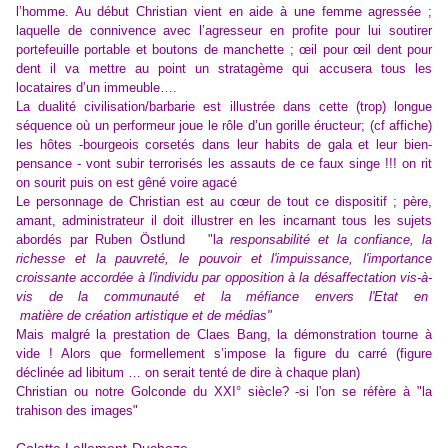
l’homme. Au début Christian vient en aide à une femme agressée ;
laquelle de connivence avec l’agresseur en profite pour lui soutirer
portefeuille portable et boutons de manchette ; œil pour œil dent pour
dent il va mettre au point un stratagème qui accusera tous les
locataires d’un immeuble….
La dualité civilisation/barbarie est illustrée dans cette (trop) longue
séquence où un performeur joue le rôle d’un gorille éructeur; (cf affiche)
les hôtes -bourgeois corsetés dans leur habits de gala et leur bien-
pensance - vont subir terrorisés les assauts de ce faux singe !!! on rit
on sourit puis on est gêné voire agacé
Le personnage de Christian est au cœur de tout ce dispositif ; père,
amant, administrateur il doit illustrer en les incarnant tous les sujets
abordés par Ruben Östlund "l
a responsabilité et la confiance, la
richesse et la pauvreté, le pouvoir et l'impuissance, l'importance
croissante accordée à l'individu par opposition à la désaffectation vis-à-
vis de la communauté et la méfiance envers l'Etat en
matière de création artistique et de médias"
Mais malgré la prestation de Claes Bang, la démonstration tourne à
vide !
Alors que formellement s’impose la figure du carré (
figure
déclinée ad libitum … on serait tenté de dire à chaque plan)
Christian ou notre Golconde du XXI° siècle? -si l'on se réfère à "la
trahison des images"