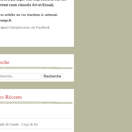
urtout ceux classés Art et Essai).
os articles ou vos réactions à:
artessai-
ange.fr
.
 aussi
Cinexpressions sur Facebook
rche
les Récents
ille de Gaulle : l'Age de fer