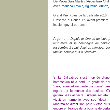
De Pepa San Martin (Argentine Chil
avec
Mariana Loyola
,
Agustina Muñoz
,
Grand Prix Kplus de la Berlinale 2
016
Présenté à Rouen en avant-première d
lesbien gay bi et trans
Argument:
Depuis le divorce de leurs 
leur mère et la compagne de celle-ci
ressemble à celui d’autres familles. Lors
famille semble mis à l’épreuve…
Si
l
a réalisatrice s’est inspirée d’u
homosexualité a perdu la garde de ses
Sara, jeune adolescente qui
connaît se
regard sur le monde des adultes. C
général -
ses aspects juridique sociétal
vivait en harmonie avec ses "deux
(anormalité diront son père Victor, ou
encore en France de la bouche de certa