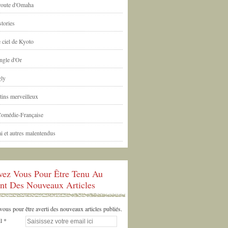
 route d'Omaha
tories
 ciel de Kyoto
ngle d'Or
ly
tins merveilleux
Comédie-Française
i et autres malentendus
ivez Vous Pour Être Tenu Au
nt Des Nouveaux Articles
us pour être averti des nouveaux articles publiés.
l