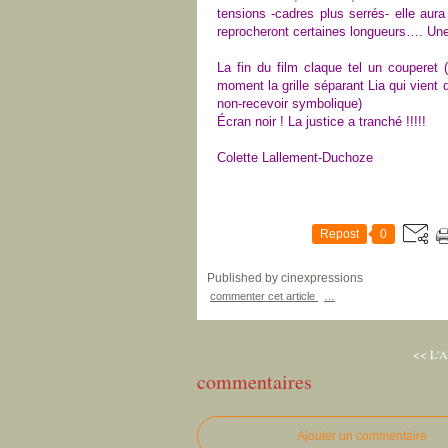
tensions -
cadres plus serrés-
elle aur
reprocheront certaines longueurs…. Une
La fin du film claque tel un couperet
moment la grille séparant Lia qui vient 
non-recevoir symbolique)
Écran noir ! La justice a tranché !!!!!
Colette Lallement-Duchoze
Repost
0
Published by cinexpressions
commenter cet article
…
<< L'A
commentaires
Ajouter un commentaire