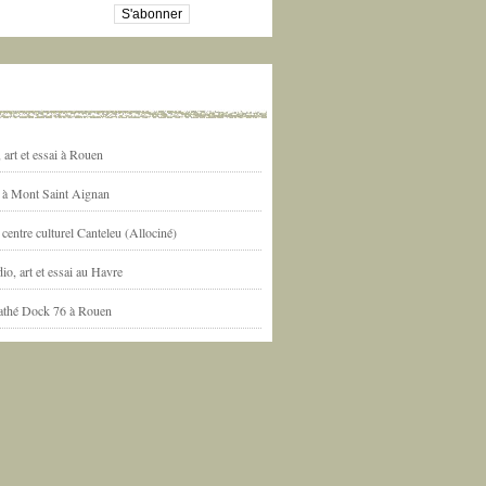
art et essai à Rouen
l à Mont Saint Aignan
centre culturel Canteleu (Allociné)
io, art et essai au Havre
athé Dock 76 à Rouen