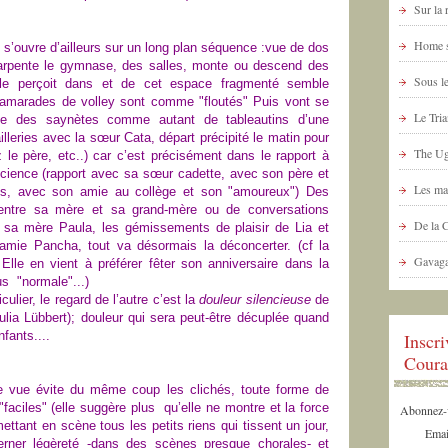
Sur la
Home s
m s’ouvre
d’ailleurs
sur un long plan séquence :vue de dos
 arpente le gymnase, des salles, monte ou descend des
Sous le
lle perçoit dans et de cet espace fragmenté semble
s camarades de volley sont comme "floutés"
Puis
vont
se
Le Tria
ide des saynètes
comme autant de tableautins d’une
lleries avec la sœur Cata, départ précipité le matin pour
The Ug
z le père, etc..)
car c’est précisément dans le rapport à
cience (rapport avec sa sœur cadette, avec son père et
Les ma
s, avec son amie au collège et son "amoureux")
Des
 entre sa mère et sa grand-mère ou de
conversations
De la 
et sa mère Paula,
les gémissements de plaisir de Lia et
n amie Pancha,
tout va
désormais
la déconcerter.
(cf la
Gavaga
)
Elle en vient à préférer fêter son anniversaire dans la
us "normale"...)
lier, le regard de l’autre c’est la
douleur silencieuse
de
ulia Lübbert); douleur qui sera peut-être décuplée quand
nfants....
Inscr
Coura
de vue évite du même coup les clichés, toute forme de
"faciles"
(
elle
suggère plus qu’elle ne montre et la force
Abonnez-vo
ettant en scène tous les petits riens
qui tissent un jour,
Emai
erner légèreté -
dans des scènes presque chorales-
et