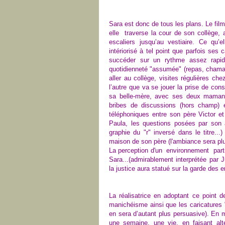
S
ara est donc de tous les plans. Le
fil
elle
traverse la cour de son collège,
escaliers jusqu’au vestiaire.
Ce qu’e
intériorisé à tel point que parfois se
succéder
sur un rythme assez rap
quotidienneté "assumée"
(repas, chamai
aller au collège, visites régulières che
l’autre que va se jouer
la
prise de cons
sa belle-mère, avec ses deux maman
bribes de
discussions (hors champ)
téléphoniques entre son père Victor 
Paula,
les questions posées par so
graphie du "r" inversé dans le titre...
maison de son père (l'ambiance sera pl
La perception d'un environnement particu
Sara...
(admirablement interprétée par J
la justice aura statué sur la garde des e
La réalisatrice en adoptant ce point 
manichéisme
ainsi que les caricatures 
en sera d’autant plus persuasive
)
. En m
une semaine, une vie
,
en faisant alt