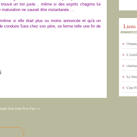
a trouvé un ton juste… même si des esprits chagrins lui
 maturation ne saurait être instantanée….
 (même si elle était plus ou moins annoncée et qu'à un
Liens
de conduire Sara chez son père, se ferme telle une fin de
Omnia, 
L'Arie
cinéma 
Le Stud
Ciné P
mant d'un Jour
Free Fire >>