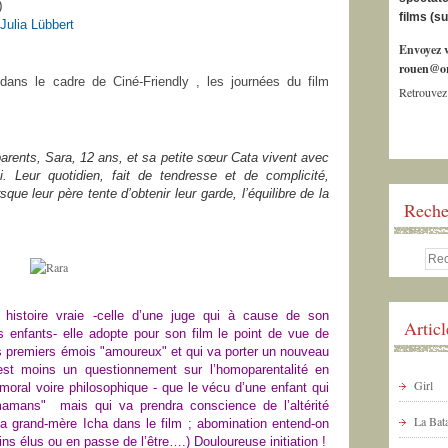
i)
films (s
Julia Lübbert
Envoyez v
rouen@or
ans le cadre de Ciné-Friendly , les journées du film
Retrouvez
parents, Sara, 12 ans, et sa petite sœur Cata vivent avec
. Leur quotidien, fait de tendresse et de complicité,
que leur père tente d’obtenir leur garde, l’équilibre de la
Reche
ne histoire vraie -celle d’une juge qui à cause de son
Artic
 enfants- elle adopte pour son film le point de vue de
s premiers
émois "
amoureux" et qui va porter un nouveau
’est moins
un
questionnement sur l’homoparentalité en
Girl
 moral voire philosophique -
que le vécu d’une enfant
qui
 mamans" mais qui
va prendra conscience de l’altérité
La Bata
 sa grand-mère Icha
dans le film ; abomination entend-on
ins élus ou en passe de l’être….)
Douloureuse initiation !