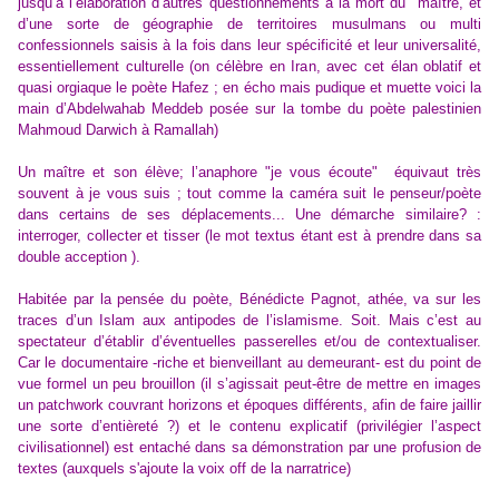
jusqu’à l’élaboration d’autres questionnements à la mort du maître, et
d’une sorte de géographie de territoires musulmans ou multi
confessionnels saisis à la fois dans leur spécificité et leur universalité,
essentiellement culturelle (on célèbre en Iran, avec cet élan oblatif et
quasi orgiaque le poète Hafez ; en écho mais pudique et muette voici la
main d’Abdelwahab Meddeb posée sur la tombe du poète palestinien
Mahmoud Darwich à Ramallah)
Un maître et son élève; l’anaphore "je vous écoute" équivaut très
souvent à je vous suis ; tout comme la caméra suit le penseur/poète
dans certains de ses déplacements... Une démarche similaire? :
interroger, collecter et tisser (le mot textus étant est à prendre dans sa
double acception ).
Habitée par la pensée du poète, Bénédicte Pagnot, athée, va sur les
traces d’un Islam aux antipodes de l’islamisme. Soit. Mais c’est au
spectateur d’établir d’éventuelles passerelles et/ou de contextualiser.
Car le documentaire -riche et bienveillant au demeurant- est du point de
vue formel un peu brouillon (il s’agissait peut-être de mettre en images
un patchwork couvrant horizons et époques différents, afin de faire jaillir
une sorte d’entièreté ?) et le contenu explicatif (privilégier l’aspect
civilisationnel) est entaché dans sa démonstration par une profusion de
textes (auxquels s'ajoute la voix off de la narratrice)