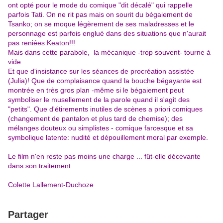
ont opté pour le mode du comique "dit décalé" qui rappelle
parfois Tati. On ne rit pas mais on sourit du bégaiement de
Tsanko; on se moque légèrement de ses maladresses et le
personnage est parfois englué dans des situations que n'aurait
pas reniées Keaton!!!
Mais dans cette parabole, la mécanique -trop souvent- tourne à
vide
Et que d'insistance sur les séances de procréation assistée
(Julia)! Que de complaisance quand la bouche bégayante est
montrée en très gros plan -même si le bégaiement peut
symboliser le musellement de la parole quand il s'agit des
"petits". Que d'étirements inutiles de scènes a priori comiques
(changement de pantalon et plus tard de chemise); des
mélanges douteux ou simplistes - comique farcesque et sa
symbolique latente: nudité et dépouillement moral par exemple.
Le film n'en reste pas moins une charge ... fût-elle décevante
dans son traitement
Colette Lallement-Duchoze
Partager