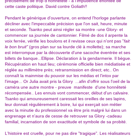
précisément de trop d'honnêteté - à l'impudence éhontée de
cette caste politique. David contre Goliath!!
Pendant le générique d'ouverture, on entend l'horloge parlante
décliner avec l'impeccable précision que l'on sait, heure, minute
et seconde. Tsanko peut ainsi régler sa montre -une Glory- et
commencer sa journée de cantonnier. Filmé de dos il arpente la
voix ferrée, vérifie les boulons et il revisse ceux qui n'ont pas "
fait
le bon bruit"
(gros plan sur sa lourde clé à mollette); sa marche
est interrompue par la découverte d'une sacoche éventrée et ses
billets de banque...Ellipse. Déclaration à la gendarmerie. Il bègue.
Récupération en haut lieu; cérémonie officielle bien médiatisée et
réglée au millimètre près; retransmission en direct; etc.. On
connaît la mainmise du pouvoir sur les médias et l'intox par
l'image... Or Julia avait pris la Glory ...afin d'offrir sous l'oeil de la
caméra une autre montre - preuve manifeste d'une honnêteté
récompensée.. Les ennuis vont commencer, début d'un calvaire.
Tsanko qui amoureusement caressait les oreilles de ses lapins,
leur donnait régulièrement à boire, lui qui exerçait son métier
avec la minutie du professionnel va être pris malgré lui dans un
engrenage et n'aura de cesse de retrouver sa Glory -cadeau
familial, incarnation de son exactitude et symbole de sa probité.
L'histoire est cruelle, pour ne pas dire "tragique". Les réalisateurs